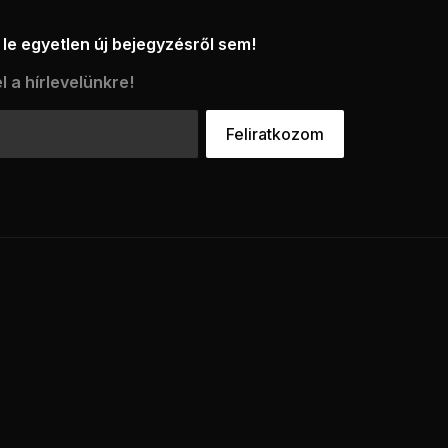
le egyetlen új bejegyzésről sem!
l a hírlevelünkre!