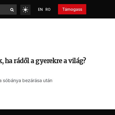
Támogass
EN
RO
, ha rádől a gyerekre a világ?
 a sóbánya bezárása után