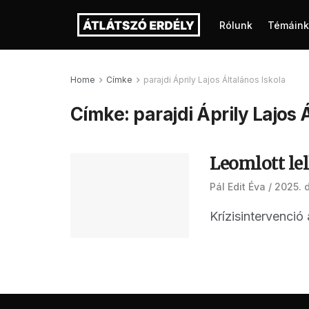
Rólunk
Témáink
Home
Címke
parajdi Áprily Lajos Általános Iskola
Címke:
parajdi Áprily Lajos 
Leomlott lel
Pál Edit Éva
2025. 
Krízisintervenci