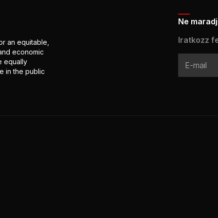
Ne maradj 
Iratkozz fe
or an equitable,
l and economic
e equally
 in the public