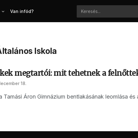
Van infód?
Általános Iskola
kek megtartói: mit tehetnek a felnőttek
december 18.
ó a Tamási Áron Gimnázium bentlakásának leomlása és