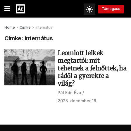
Támogass
Home
Címke
internátus
Címke:
internátus
Leomlott lelkek
megtartói: mit
tehetnek a felnőttek, ha
rádől a gyerekre a
világ?
Pál Edit Éva
2025. december 18.