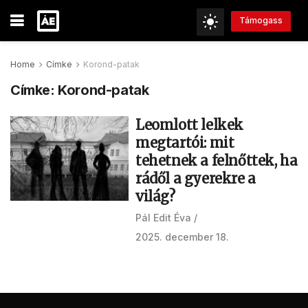
Támogass
Home
Címke
Korond-patak
Címke:
Korond-patak
Leomlott lelkek
megtartói: mit
tehetnek a felnőttek, ha
rádől a gyerekre a
világ?
Pál Edit Éva
2025. december 18.