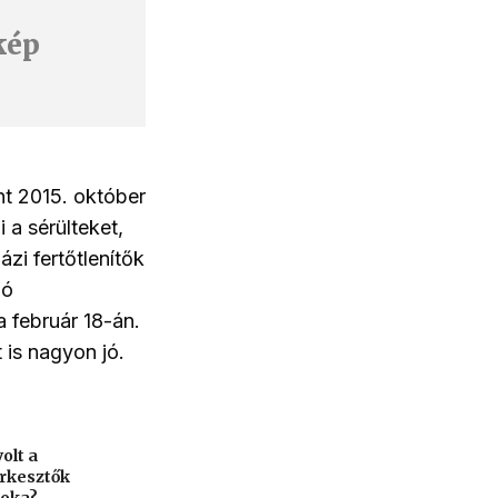
kép
nt 2015. október
 a sérülteket,
ázi fertőtlenítők
ló
 február 18-án.
t is nagyon jó.
olt a
erkesztők