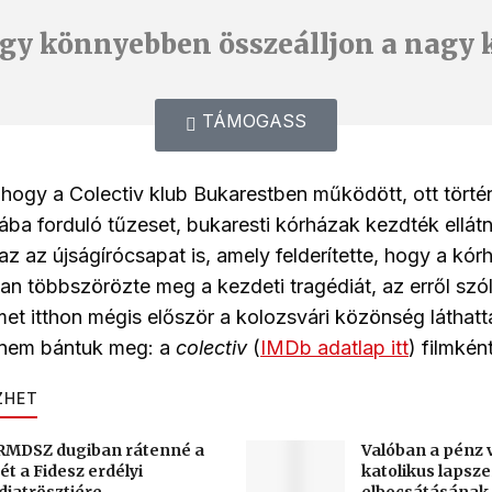
gy könnyebben összeálljon a nagy 
TÁMOGASS
 hogy a Colectiv klub Bukarestben működött, ott törté
ába forduló tűzeset, bukaresti kórházak kezdték ellátni
az az újságírócsapat is, amely felderítette, hogy a kórh
yan többszörözte meg a kezdeti tragédiát, az erről szó
t itthon mégis először a kolozsvári közönség láthatta
 nem bántuk meg: a
colectiv
(
IMDb adatlap itt
) filmkén
ZHET
RMDSZ dugiban rátenné a
Valóban a pénz v
ét a Fidesz erdélyi
katolikus lapsz