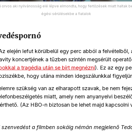
ő orvos aki nyilvánosság elé lépve elmondta, hogy fertőzések miatt haltak 
égési sérülésekbe a fiatalok
vedéspornó
z elején lefut körülbelül egy perc abból a felvételből,
ity koncertjének a tűzben szintén megsérült operatőr
okkal a tragédia után se bírt megnézni
). Ez az egy p
ziszékbe, hogy utána minden idegszálunkkal figyeljü
elemre szükség van az elharapott szavak, be nem fej
elefonbeszélgetés miatt, amely nem anyanyelvi beszé
érthető. (Az HBO-n biztosan be lehet majd kapcsolni 
ai szenvedést a filmben sokáig némán megjelenő Ted