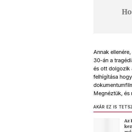
Ho
Annak ellenére,
30-án a tragédi
és ott dolgozik 
felhígítása hog
dokumentumfilme
Megnéztük, és
AKÁR EZ IS TETS
Az 
kez