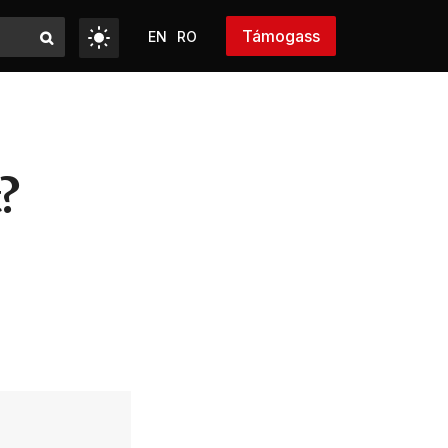
Támogass
EN
RO
?