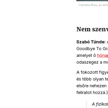
Camelia Roiu, az els
Nem szen
Szabó Tünde:
A
Goodbye To Grav
amelyet ő
hónap
odaszegez a mo
A fokozott figy
és több olyan t
elsőre nehezen 
feliratot hozzá.)
A fizik