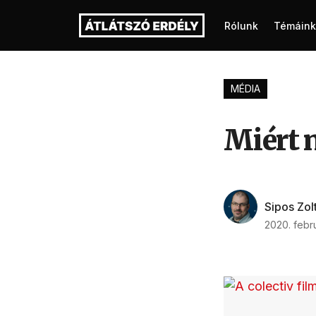
Rólunk
Témáink
MÉDIA
Miért 
Sipos Zol
2020. febru