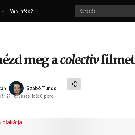
Van infód?
nézd meg a
colectiv
filmet
tán
Szabó Tünde
ár 21.
Olvasási Idő: 6 perc