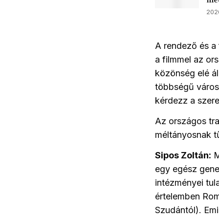
méd
2026
A rendező és a 
a filmmel az or
közönség elé ál
többségű városo
kérdezz a szere
Az országos tr
méltányosnak tű
Sipos Zoltán:
M
egy egész gener
intézményei tul
értelemben Ro
Szudántól). Emi