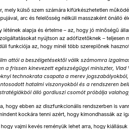
r, mely külső szem számára kifürkészhetetlen működé
ujával, arc és felelősség nélküli masszaként önálló éle
y létének alapja és értelme – az, hogy jó minőségű áll
olgáltatásokat nyújtson az adófizetőknek – teljesen m
üli funkciója az, hogy minél több szereplőnek hasznot
film attól a beszélgetésektől válik számomra izgalma
n a frissen kinevezett egészségügyi miniszter, Vlad
knyi technokrata csapata a merev jogszabályokból,
tosodott hatalmi viszonyokból és a rendszeren belü
i stratégiákból álló gordiuszi csomót próbálja valahog
a, hogy ebben az diszfunkcionális rendszerben is va
mindent kockára tenni azért, hogy kimondhassák az ig
hogy vajmi kevés reményük lehet arra, hogy kiállásu