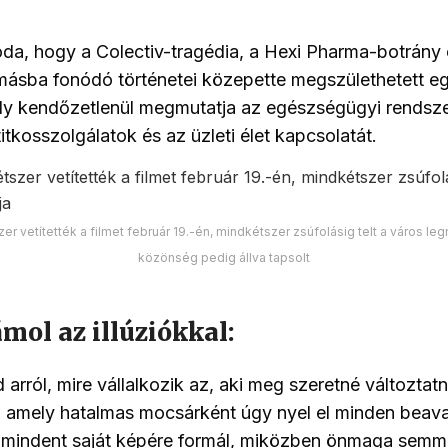
da, hogy a Colectiv-tragédia, a Hexi Pharma-botrány 
másba fonódó történetei közepette megszülethetett eg
ely kendőzetlenül megmutatja az egészségügyi rendszer
titkosszolgálatok és az üzleti élet kapcsolatát.
er vetítették a filmet február 19.-én, mindkétszer zsúfolásig telt a város le
közönség pedig állva tapsolt
mol az illúziókkal:
arról, mire vállalkozik az, aki meg szeretné változtatn
, amely hatalmas mocsárként úgy nyel el minden beav
y mindent saját képére formál, miközben önmaga semmi