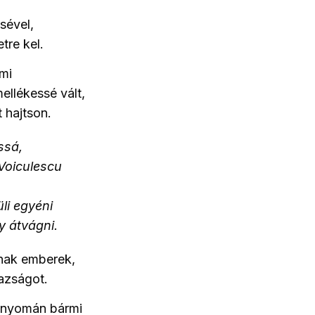
sével,
tre kel.
ami
ellékessé vált,
 hajtson.
ssá,
 Voiculescu
li egyéni
y átvágni.
nnak emberek,
azságot.
k nyomán bármi