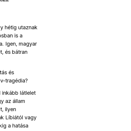
 oka?
gy hétig utaznak
osban is a
ba. Igen, magyar
t, és bátran
tás és
iv-tragédia?
inkább látlelet
gy az állam
, ilyen
k Líbiától vagy
kig a hatása