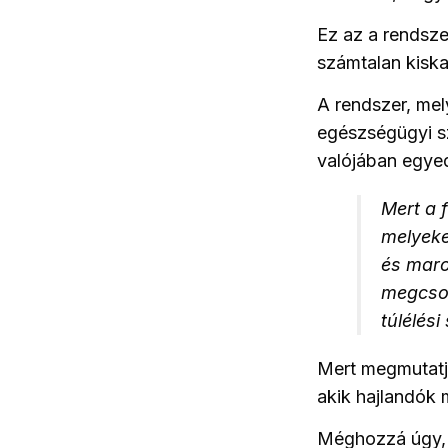
Ez az a rendsze
számtalan kiskap
A rendszer, mel
egészségügyi sz
valójában egyed
Mert a 
melyeke
és maro
megcson
túlélés
Mert megmutatj
akik hajlandók 
Méghozzá úgy, 