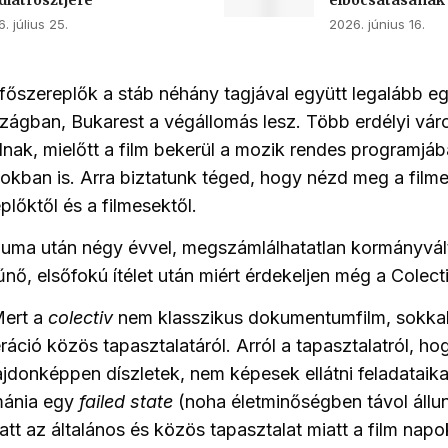
iatrösztjére
elbocsátásának
. július 25.
2026. június 16.
főszereplők a stáb néhány tagjával együtt legalább e
szágban, Bukarest a végállomás lesz. Több erdélyi vár
lnak, mielőtt a film bekerül a mozik rendes programjá
kban is. Arra biztatunk téged, hogy nézd meg a filme
plőktől és a filmesektől.
auma után négy évvel, megszámlálhatatlan kormányvál
nő, elsőfokú ítélet után miért érdekeljen még a Colect
ert a
colectiv
nem klasszikus dokumentumfilm, sokkal 
áció közös tapasztalatáról. Arról a tapasztalatról, ho
ajdonképpen díszletek, nem képesek ellátni feladataikat
mánia egy
failed state
(noha életminőségben távol állun
att az általános és közös tapasztalat miatt a film napo