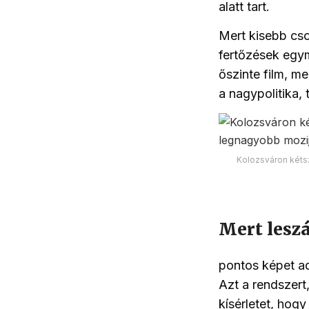
alatt tart.
Mert kisebb cso
fertőzések egy
őszinte film, m
a nagypolitika, 
Kolozsváron kétsz
Mert leszá
pontos képet ad 
Azt a rendszert
kísérletet, hog