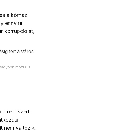
és a kórházi
y ennyire
 korrupcióját,
gnagyobb mozija, a
i a rendszert.
atkozási
t nem változik.