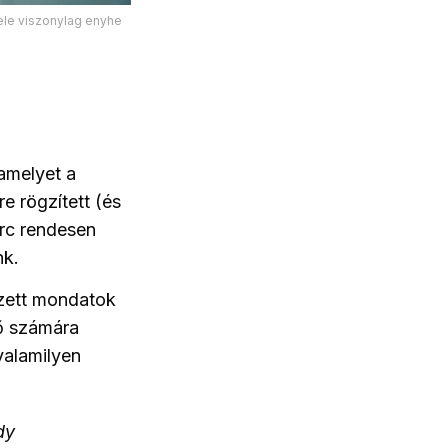
bele viszonylag enyhe
 amelyet a
e rögzített (és
erc rendesen
nk.
ezett mondatok
lő számára
valamilyen
dy