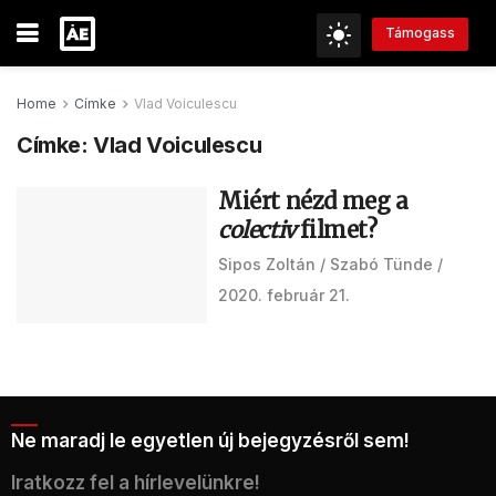
Támogass
Home
Címke
Vlad Voiculescu
Címke:
Vlad Voiculescu
Miért nézd meg a
colectiv
filmet?
Sipos Zoltán
Szabó Tünde
2020. február 21.
Ne maradj le egyetlen új bejegyzésről sem!
Iratkozz fel a hírlevelünkre!