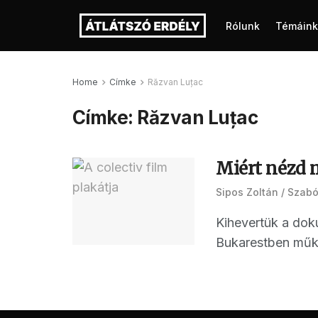
Rólunk
Témáink
Home
Címke
Răzvan Luțac
Címke:
Răzvan Luțac
Miért nézd 
Sipos Zoltán
Szabó
Kihevertük a dok
Bukarestben működ