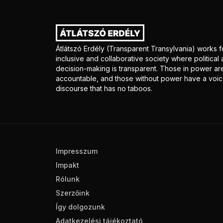
Átlátszó Erdély (Transparent Transylvania) works f
inclusive and collaborative society where politica
decision-making is transparent. Those in power ar
accountable, and those without power have a voice
discourse that has no taboos.
Impresszum
Impakt
Rólunk
Szerzőink
Így dolgozunk
Adatkezelési tájékoztató