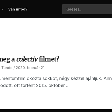
Van infód?
meg a
colectiv
filmet?
 Tünde
2020. február 21.
umentumfilm okozta sokkot, négy kézzel ajánljuk. Anna
ött, ott történt 2015. október ...