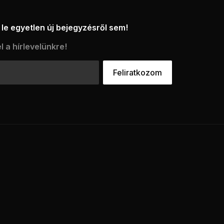
le egyetlen új bejegyzésről sem!
l a hírlevelünkre!