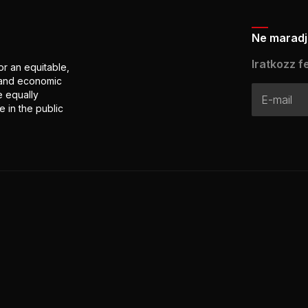
Ne maradj 
Iratkozz fe
or an equitable,
l and economic
e equally
 in the public