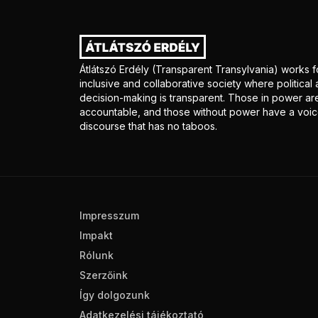
Átlátszó Erdély (Transparent Transylvania) works f
inclusive and collaborative society where politica
decision-making is transparent. Those in power ar
accountable, and those without power have a voice
discourse that has no taboos.
Impresszum
Impakt
Rólunk
Szerzőink
Így dolgozunk
Adatkezelési tájékoztató