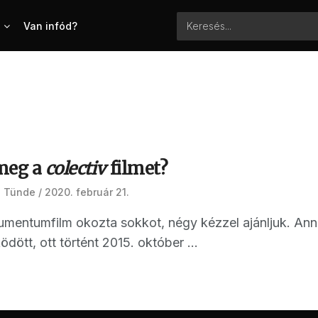
Van infód?
meg a
colectiv
filmet?
 Tünde
2020. február 21.
umentumfilm okozta sokkot, négy kézzel ajánljuk. Anna
ött, ott történt 2015. október ...