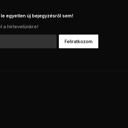
le egyetlen új bejegyzésről sem!
l a hírlevelünkre!