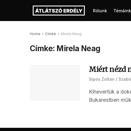
Rólunk
Témáink
Home
Címke
Mirela Neag
Címke:
Mirela Neag
Miért nézd 
Sipos Zoltán
Szabó
Kihevertük a dok
Bukarestben működ