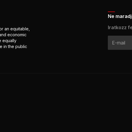
Ne maradj 
Iratkozz fe
or an equitable,
l and economic
e equally
 in the public