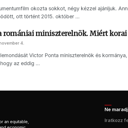
umentumfilm okozta sokkot, négy kézzel ajánljuk. Anna
ött, ott történt 2015. október ...
 romániai miniszterelnök. Miért korai 
 november 4.
 lemondását Victor Ponta miniszterelnök és kormánya,
hogy az eddig ...
Ne maradj 
Iratkozz fe
or an equitable,
l and economic