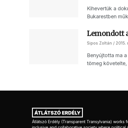
Kihevertük a dok
Bukarestben működ
Lemondott a
Sipos Zoltán
2015.
Benyújtotta ma a
tömeg követelte, 
Átlátszó Erdély (Transparent Transylvania) works f
inclusive and collaborative society where politica