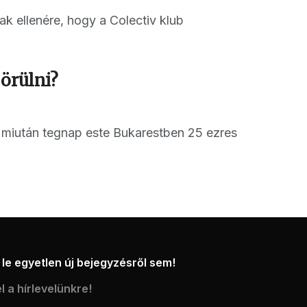
k ellenére, hogy a Colectiv klub
örülni?
 miután tegnap este Bukarestben 25 ezres
le egyetlen új bejegyzésről sem!
l a hírlevelünkre!