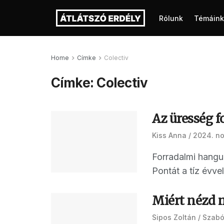
Rólunk
Témáink
Home
Címke
Colectiv
Címke:
Colectiv
Az üresség f
Kiss Anna
2024. n
Forradalmi hangu
Pontát a tíz évvel
Miért nézd 
Sipos Zoltán
Szabó