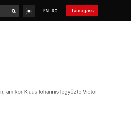
Támogass
EN
RO
, amikor Klaus Iohannis legyőzte Victor