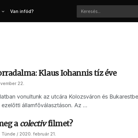
Van infód?
orradalma: Klaus Iohannis tíz éve
ovember 22.
latban vonultunk az utcára Kolozsváron és Bukarestben
 ezelőtti államfőválasztáson. Az ...
meg a
colectiv
filmet?
 Tünde
2020. február 21.