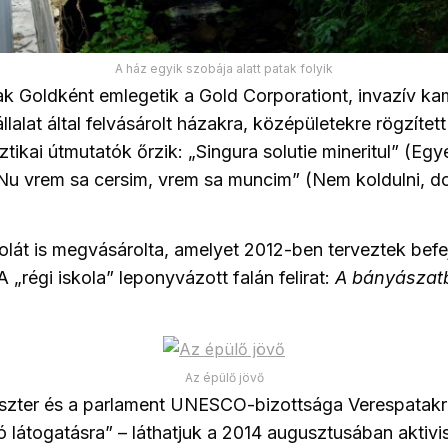
A ház egyik szobája alatt patak folyik
ak Goldként emlegetik a Gold Corporationt, invazív 
lalat által felvásárolt házakra, középületekre rögzített 
ztikai útmutatók őrzik: „Singura solutie mineritul” (Eg
Nu vrem sa cersim, vrem sa muncim” (Nem koldulni, d
skolát is megvásárolta, amelyet 2012-ben terveztek befe
A „régi iskola” leponyvázott falán felirat:
A bányászatb
Az épülő jövő
niszter és a parlament UNESCO-bizottsága Verespatakr
ó látogatásra” – láthatjuk a 2014 augusztusában aktivis