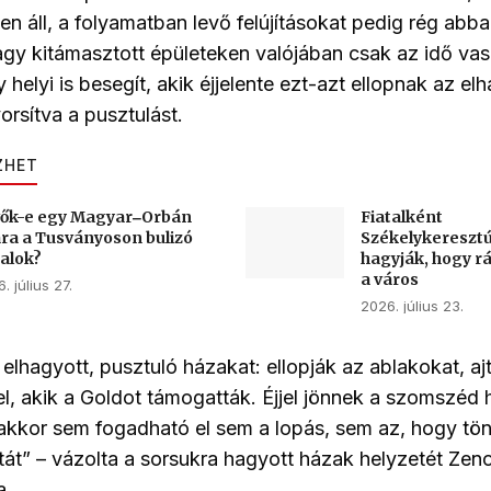
en áll, a folyamatban levő felújításokat pedig rég abb
gy kitámasztott épületeken valójában csak az idő vas
helyi is besegít, akik éjjelente ezt-azt ellopnak az el
orsítva a pusztulást.
ZHET
ők-e egy Magyar‒Orbán
Fiatalként
ára a Tusványoson bulizó
Székelykereszt
talok?
hagyják, hogy rá
a város
. július 27.
2026. július 23.
 elhagyott, pusztuló házakat: ellopják az ablakokat, aj
el, akik a Goldot támogatták. Éjjel jönnek a szomszéd 
 akkor sem fogadható el sem a lopás, sem az, hogy tön
atát” – vázolta a sorsukra hagyott házak helyzetét Ze
a.