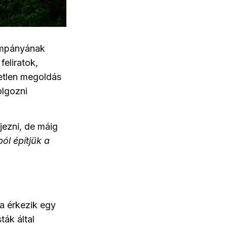
kampányának
feliratok,
yetlen megoldás
olgozni
jezni, de máig
ól építjük a
a érkezik egy
ták által