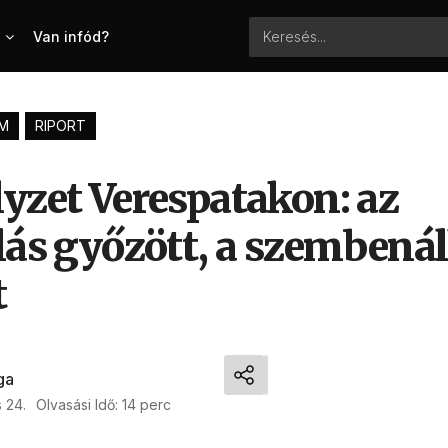
Van infód?
M
RIPORT
lyzet Verespatakon: az
lás győzött, a szembenál
t
ga
 24.
Olvasási Idő: 14 perc