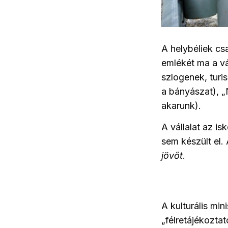
A helybéliek cs
emlékét ma a vál
szlogenek, turis
a bányászat), „
akarunk).
A vállalat az i
sem készült el. 
jövőt
.
A kulturális mi
„félretájékoztat