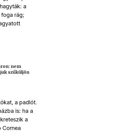
ahagyták: a
 foga rág;
hagyatott
úron: nem
juk szűküljön
tókat, a padlót.
házba is: ha a
kreteszik a
no Cornea