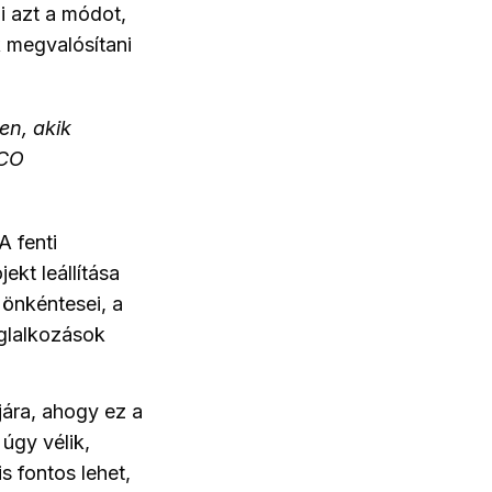
i azt a módot,
 megvalósítani
en, akik
SCO
A fenti
ekt leállítása
 önkéntesei, a
glalkozások
jára, ahogy ez a
 úgy vélik,
s fontos lehet,