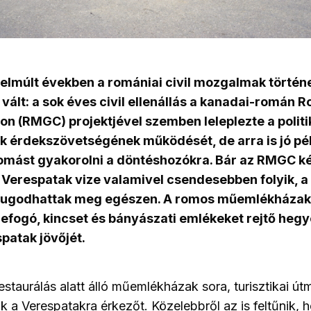
elmúlt években a romániai civil mozgalmak történ
ált: a sok éves civil ellenállás a kanadai-román 
on (RMGC) projektjével szemben leleplezte a polit
 érdekszövetségének működését, de arra is jó pél
omást gyakorolni a döntéshozókra. Bár az RMGC k
 Verespatak vize valamivel csendesebben folyik, a
ugodhattak meg egészen. A romos műemlékházak 
refogó, kincset és bányászati emlékeket rejtő hegy
patak jövőjét.
restaurálás alatt álló műemlékházak sora, turisztikai ú
ák a Verespatakra érkezőt. Közelebbről az is feltűnik, 