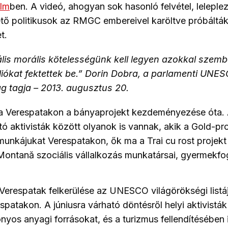
ilm
ben. A videó, ahogyan sok hasonló felvétel, leleplez
tő politikusok az RMGC embereivel karöltve próbálták
t.
lis morális kötelességünk kell legyen azokkal szemb
liókat fektettek be.” Dorin Dobra, a parlamenti UNE
ág tagja – 2013. augusztus 20.
e a Verespatakon a bányaprojekt kezdeményezése óta. 
tó aktivisták között olyanok is vannak, akik a Gold-proj
 munkájukat Verespatakon, ők ma a Trai cu rost projekt
Montană szociális vállalkozás munkatársai, gyermekfo
Verespatak felkerülése az UNESCO világörökségi listá
patakon. A júniusra várható döntésről helyi aktivisták
nyos anyagi forrásokat, és a turizmus fellendítésében i