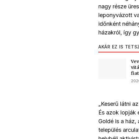
nagy része üres
leponyvázott va
időnként néhány 
házakról, így gy
AKÁR EZ IS TETS
Vev
vit
fia
2026
„Keserű látni az
És azok lopják 
Goldé is a ház,
település arcul
helybéli aktivist