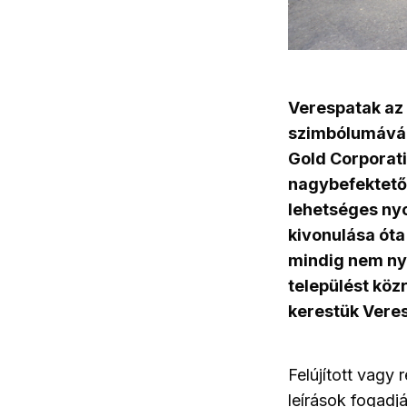
Verespatak az 
szimbólumává v
Gold Corporati
nagybefektetők
lehetséges ny
kivonulása óta
mindig nem ny
települést köz
kerestük Veres
Felújított vagy 
leírások fogadj