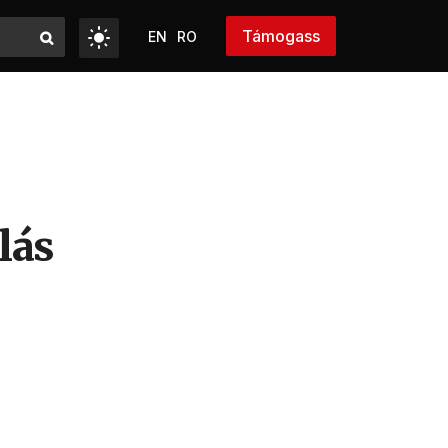
Támogass
EN
RO
lás