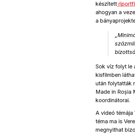
készített
riportf
ahogyan a veze
a bányaprojekte
„Minimá
százmil
bizotts
Sok víz folyt l
kisfilmben látha
után folytatták
Made in Roșia 
koordinátorai.
A videó témája 
téma ma is Veres
megnyithat bizo