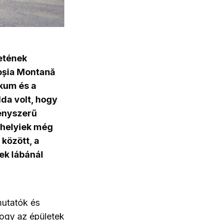
etének
Roșia Montană
ikum és a
da volt, hogy
ényszerű
 helyiek még
között, a
ek lábánál
tmutatók és
hogy az épületek