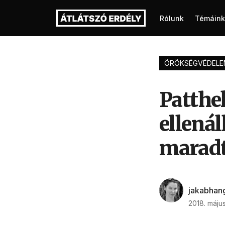
Rólunk
Témáink
ÖRÖKSÉGVÉDELE
Patthe
ellenál
marad
jakabhan
2018. május