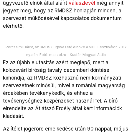
ügyvezető elnök által aláírt
válaszlevél
még annyit
jegyez meg, hogy az RMDSZ honlapján minden, a
szervezet működésével kapcsolatos dokumentum
elérhető.
Porcsalmi Bálint, az RMDSZ ügyvezető elnöke a VIBE Fesztiválon 2017
nyarán. Fotó: maszol.ro – Kustán Magyari Attila
Ez az újabb elutasítás azért meglepő, mert a
kolozsvári bíróság tavaly decemberi döntése
kimondja, az RMDSZ közhasznú nem kormányzati
szervezetnek minősül, mivel a romániai magyarság
érdekében tevékenykedik, és ehhez a
tevékenységhez közpénzeket használ fel. A bíró
elrendelte az Átlátszó Erdély által kért információk
kiadását.
Az ítélet jogerőre emelkedése után 90 nappal, május