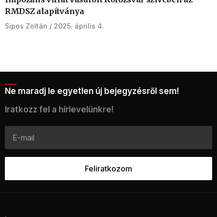
RMDSZ alapítványa
Sipos Zoltán
2025. április 4.
Ne maradj le egyetlen új bejegyzésről sem!
Iratkozz fel a hírlevelünkre!