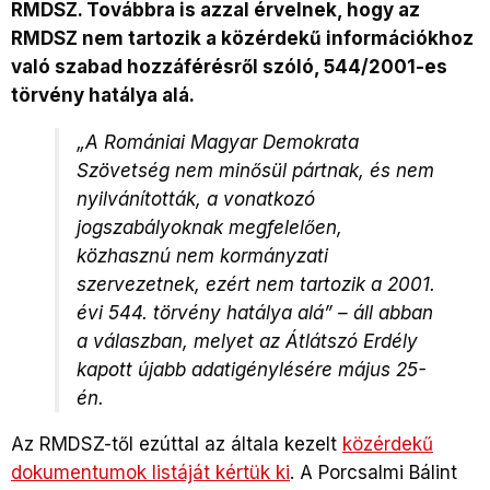
RMDSZ. Továbbra is azzal érvelnek, hogy az
RMDSZ nem tartozik a közérdekű információkhoz
való szabad hozzáférésről szóló, 544/2001-es
törvény hatálya alá.
„A Romániai Magyar Demokrata
Szövetség nem minősül pártnak, és nem
nyilvánították, a vonatkozó
jogszabályoknak megfelelően,
közhasznú nem kormányzati
szervezetnek, ezért nem tartozik a 2001.
évi 544. törvény hatálya alá” – áll abban
a válaszban, melyet az Átlátszó Erdély
kapott újabb adatigénylésére május 25-
én.
Az RMDSZ-től ezúttal az általa kezelt
közérdekű
dokumentumok listáját kértük ki
. A Porcsalmi Bálint