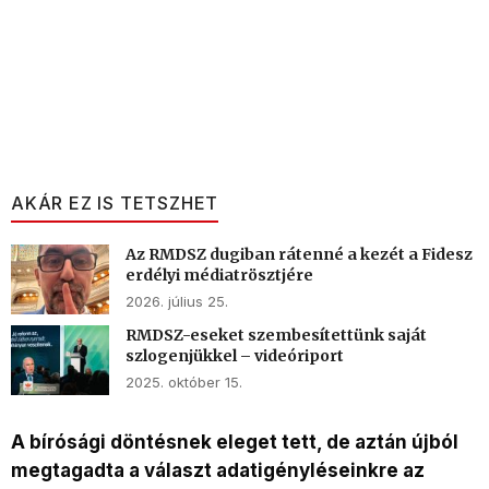
AKÁR EZ IS TETSZHET
Az RMDSZ dugiban rátenné a kezét a Fidesz
erdélyi médiatrösztjére
2026. július 25.
RMDSZ-eseket szembesítettünk saját
szlogenjükkel – videóriport
2025. október 15.
A bírósági döntésnek eleget tett, de aztán újból
megtagadta a választ adatigényléseinkre az