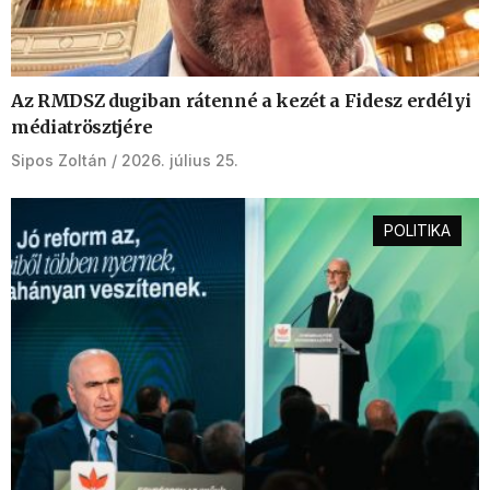
Az RMDSZ dugiban rátenné a kezét a Fidesz erdélyi
médiatrösztjére
Sipos Zoltán
2026. július 25.
POLITIKA