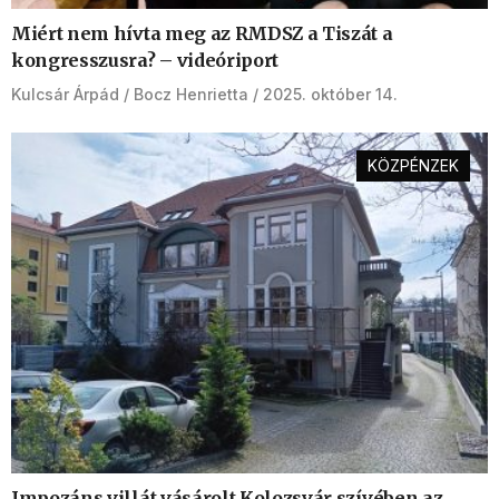
Miért nem hívta meg az RMDSZ a Tiszát a
kongresszusra? – videóriport
Kulcsár Árpád
Bocz Henrietta
2025. október 14.
KÖZPÉNZEK
Impozáns villát vásárolt Kolozsvár szívében az