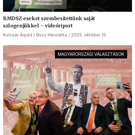
RMDSZ-eseket szembesítettünk saját
szlogenjükkel – videóriport
Kulcsár Árpád
Bocz Henrietta
2025. október 15.
MAGYARORSZÁGI VÁLASZTÁSOK