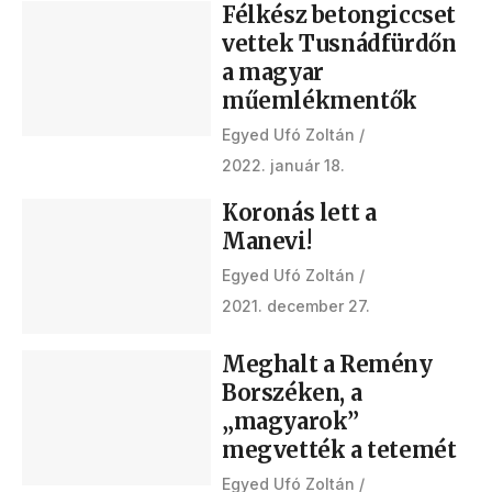
Félkész betongiccset
vettek Tusnádfürdőn
a magyar
műemlékmentők
Egyed Ufó Zoltán
2022. január 18.
Koronás lett a
Manevi!
Egyed Ufó Zoltán
2021. december 27.
Meghalt a Remény
Borszéken, a
„magyarok”
megvették a tetemét
Egyed Ufó Zoltán