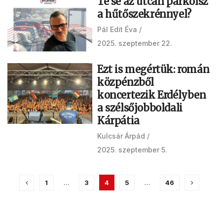
Te se az utcán parkolsz
a hűtőszekrénnyel?
Pál Edit Éva
2025. szeptember 22.
Ezt is megértük: román
közpénzből
koncertezik Erdélyben
a szélsőjobboldali
Kárpátia
Kulcsár Árpád
2025. szeptember 5.
1
…
3
4
5
…
46