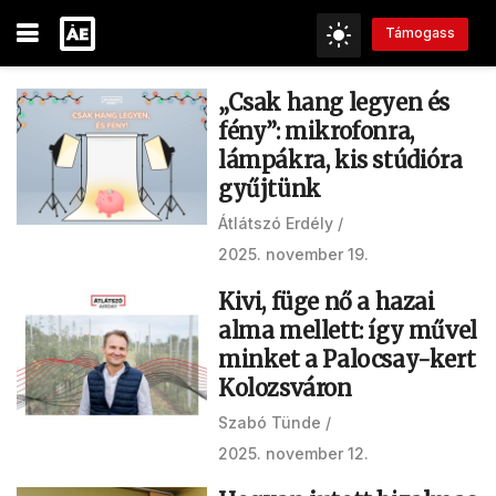
Támogass
„Csak hang legyen és
fény”: mikrofonra,
lámpákra, kis stúdióra
gyűjtünk
Átlátszó Erdély
2025. november 19.
Kivi, füge nő a hazai
alma mellett: így művel
minket a Palocsay-kert
Kolozsváron
Szabó Tünde
2025. november 12.