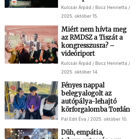
Kulcsár Árpád
Bocz Henrietta
2025. október 15.
Miért nem hívta meg
az RMDSZ a Tiszát a
kongresszusra? –
videóriport
Kulcsár Árpád
Bocz Henrietta
2025. október 14.
Fényes nappal
belegyalogolt az
autópálya-lehajtó
körforgalomba Tordán
Pál Edit Éva
2025. október 10.
Düh, empátia,