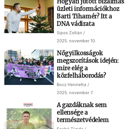
Hogyan jutott bizalmas
üzleti információkhoz
Barti Tihamér? Itt a
DNA vádirata
Sipos Zoltán
2025. november 10.
Nőgyilkosságok
megszorítások idején:
mire elég a
közfelháborodás?
Bocz Henrietta
2025. november 7.
A gazdáknak sem
ellensége a
természetvédelem
Szabó Tünde