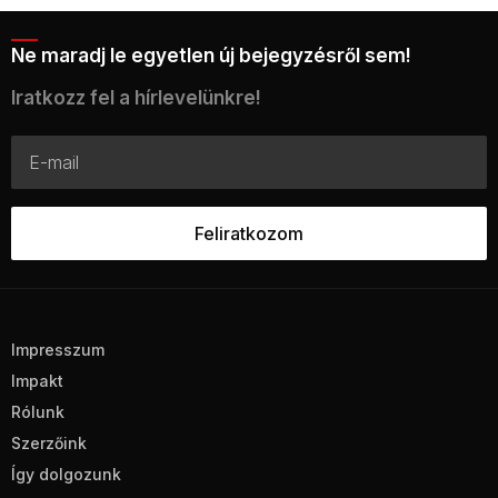
Ne maradj le egyetlen új bejegyzésről sem!
Iratkozz fel a hírlevelünkre!
Impresszum
Impakt
Rólunk
Szerzőink
Így dolgozunk