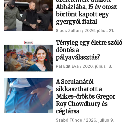
Abháziába, 15 év orosz
börtönt kapott egy
gyergyói fiatal
Sipos Zoltán
2026. július 21.
Tényleg egy életre szóló
döntés a
pályaválasztás?
Pál Edit Éva
2026. július 13.
A Secuianától
sikkaszthatott a
Mikes-örökös Gregor
Roy Chowdhury és
cégtársa
Szabó Tünde
2026. július 9.