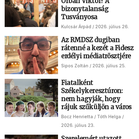
Orbán Viktor? A
bizonytalanság
Tusványosa
Kulcsár Árpád
2026. július 26.
Az RMDSZ dugiban
rátenné a kezét a Fidesz
erdélyi médiatrösztjére
Sipos Zoltán
2026. július 25.
Fiatalként
Székelykeresztúron:
nem hagyják, hogy
rájuk szűküljön a város
Bocz Henrietta
Tóth Helga
2026. július 23.
Szerelemért utazott