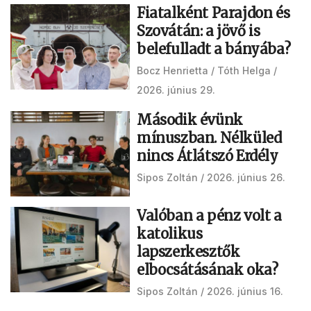
Fiatalként Parajdon és
Szovátán: a jövő is
belefulladt a bányába?
Bocz Henrietta
Tóth Helga
2026. június 29.
Második évünk
mínuszban. Nélküled
nincs Átlátszó Erdély
Sipos Zoltán
2026. június 26.
Valóban a pénz volt a
katolikus
lapszerkesztők
elbocsátásának oka?
Sipos Zoltán
2026. június 16.