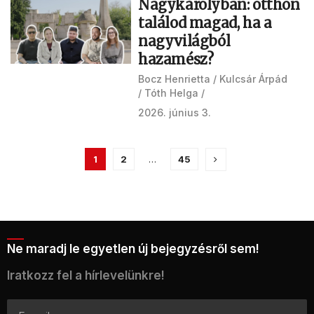
Nagykárolyban: otthon
találod magad, ha a
nagyvilágból
hazamész?
Bocz Henrietta
Kulcsár Árpád
Tóth Helga
2026. június 3.
1
2
…
45
Ne maradj le egyetlen új bejegyzésről sem!
Iratkozz fel a hírlevelünkre!