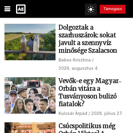
Támogass
Dolgoztak a
szarhuszárok: sokat
javult a szennyvíz
minősége Szalacson
Babos Krisztina
2026. augusztus 4.
Vevők-e egy Magyar‒
Orbán vitára a
Tusványoson bulizó
fiatalok?
Kulcsár Árpád
2026. július 27.
Csúcspolitikus még