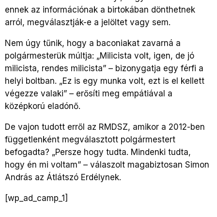
ennek az információnak a birtokában dönthetnek
arról, megválasztják-e a jelöltet vagy sem.
Nem úgy tűnik, hogy a baconiakat zavarná a
polgármesterük múltja: „Milicista volt, igen, de jó
milicista, rendes milicista” – bizonygatja egy férfi a
helyi boltban. „Ez is egy munka volt, ezt is el kellett
végezze valaki” – erősíti meg empátiával a
középkorú eladónő.
De vajon tudott erről az RMDSZ, amikor a 2012-ben
függetlenként megválasztott polgármestert
befogadta? „Persze hogy tudta. Mindenki tudta,
hogy én mi voltam” – válaszolt magabiztosan Simon
András az Átlátszó Erdélynek.
[wp_ad_camp_1]