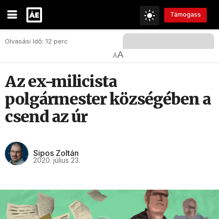
Támogass
Olvasási Idő: 12 perc
A
A
Az ex-milicista
polgármester községében a
csend az úr
Sipos Zoltán
2020. július 23.