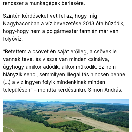
rendszer a munkagépek bérlésére.
Szintén kérdéseket vet fel az, hogy míg
Nagybaconban a víz bevezetése 2013 óta húzódik,
hogy-hogy nem a polgármester farmján már van
folyóvíz.
“Betettem a csövet én saját erőileg, a csövek le
vannak téve, és vissza van minden csinálva,
úgyhogy amikor adódik, akkor működik. Ez nem
hiányzik sehol, semmilyen illegalitás nincsen benne
(…) a víz ingyen folyik mindenkinek minden
településen” – mondta kérdésünkre Simon András.