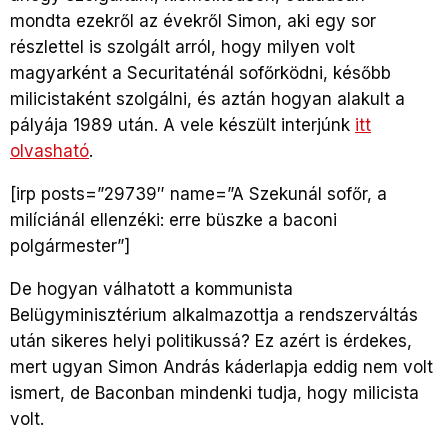
mondta ezekről az évekről Simon, aki egy sor
részlettel is szolgált arról, hogy milyen volt
magyarként a Securitaténál sofőrködni, később
milicistaként szolgálni, és aztán hogyan alakult a
pályája 1989 után. A vele készült interjúnk
itt
olvasható
.
[irp posts=”29739″ name=”A Szekunál sofőr, a
milíciánál ellenzéki: erre büszke a baconi
polgármester”]
De hogyan válhatott a kommunista
Belügyminisztérium alkalmazottja a rendszerváltás
után sikeres helyi politikussá? Ez azért is érdekes,
mert ugyan Simon András káderlapja eddig nem volt
ismert, de Baconban mindenki tudja, hogy milicista
volt.