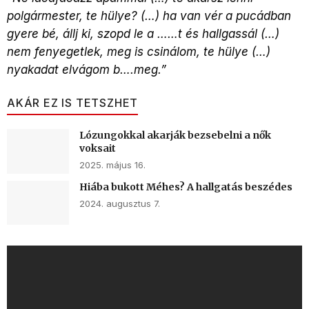
polgármester, te hülye? (…) ha van vér a pucádban
gyere bé, állj ki, szopd le a ……t és hallgassál (…)
nem fenyegetlek, meg is csinálom, te hülye (…)
nyakadat elvágom b….meg.”
AKÁR EZ IS TETSZHET
Lózungokkal akarják bezsebelni a nők
voksait
2025. május 16.
Hiába bukott Méhes? A hallgatás beszédes
2024. augusztus 7.