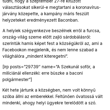
tudni, hogy a szeptember 27-re kitűzött
választásokat sikerül-e megtartani a koronavírus-
járvány közepette, a kampány máris feszült
helyzeteket eredményezett Baconban.
A helyiek szégyenkezve beszélnek erről a furcsa,
ország-világ szeme előtt zajló sárdobálásról:
szerintük hamis képet fest a községükről az, ami a
Facebookon megjelenik, és nem lenne szabad a
világhálóra „mindent kiteregetni”.
[irp posts=”29739″ name=”A Szekunál sofőr, a
milíciánál ellenzéki: erre büszke a baconi
polgármester”]
Két hete jártunk a községben, nem volt könnyű
szóba állni az emberekkel. Feltűnően óvatossá vált
mindenki, ahogy helyi ügyekre terelődött a szó.