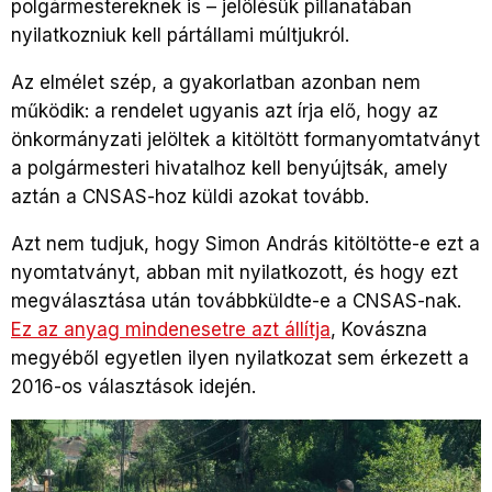
polgármestereknek is – jelölésük pillanatában
nyilatkozniuk kell pártállami múltjukról.
Az elmélet szép, a gyakorlatban azonban nem
működik: a rendelet ugyanis azt írja elő, hogy az
önkormányzati jelöltek a kitöltött formanyomtatványt
a polgármesteri hivatalhoz kell benyújtsák, amely
aztán a CNSAS-hoz küldi azokat tovább.
Azt nem tudjuk, hogy Simon András kitöltötte-e ezt a
nyomtatványt, abban mit nyilatkozott, és hogy ezt
megválasztása után továbbküldte-e a CNSAS-nak.
Ez az anyag mindenesetre azt állítja
, Kovászna
megyéből egyetlen ilyen nyilatkozat sem érkezett a
2016-os választások idején.