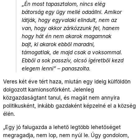
„Én most tapasztalom, nincs elég
bátorság egy ügy mellé odaállni. Amikor
látják, hogy egyvalaki elindult, nem az
van, hogy akkor zárkózzunk fel, hanem
hogy hát én nem akarok magamnak
bajt, ki akarok ebből maradni,
támogatlak, de majd csak a voksommal.
Ebből a sok passzív, olcsó ígéretből kezd
elegem lenni” – panaszolta.
Veres két éve tért haza, miután egy ideig külföldön
dolgozott kamionsofőrként. Jelenleg
közgazdaságtant tanul, és magát nem annyira
politikusként, inkább gazdaként képzelné el a község
élén.
„Egy jó falugazda a lehető legtöbb lehetőséget
megragadja, nem lop, nem nyúl le. Úgy gondolom,