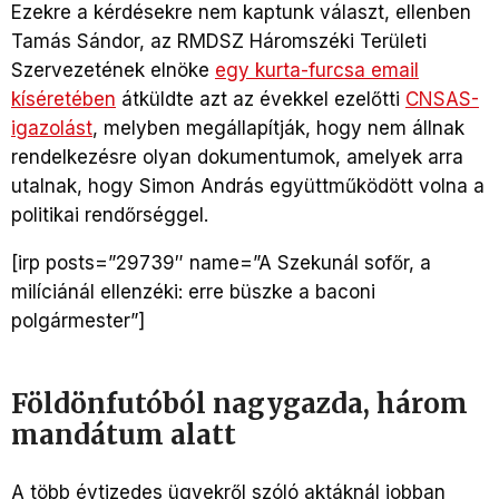
Ezekre a kérdésekre nem kaptunk választ, ellenben
Tamás Sándor, az RMDSZ Háromszéki Területi
Szervezetének elnöke
egy kurta-furcsa email
kíséretében
átküldte azt az évekkel ezelőtti
CNSAS-
igazolást
, melyben megállapítják, hogy nem állnak
rendelkezésre olyan dokumentumok, amelyek arra
utalnak, hogy Simon András együttműködött volna a
politikai rendőrséggel.
[irp posts=”29739″ name=”A Szekunál sofőr, a
milíciánál ellenzéki: erre büszke a baconi
polgármester”]
Földönfutóból nagygazda, három
mandátum alatt
A több évtizedes ügyekről szóló aktáknál jobban