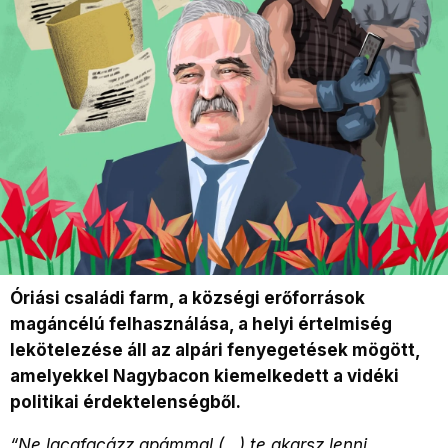
Óriási családi farm, a községi erőforrások
magáncélú felhasználása, a helyi értelmiség
lekötelezése áll az alpári fenyegetések mögött,
amelyekkel Nagybacon kiemelkedett a vidéki
politikai érdektelenségből.
“Ne lacafacázz apámmal (…) te akarsz lenni