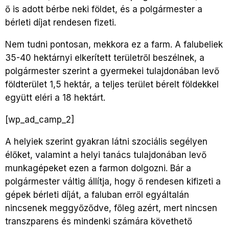
ő is adott bérbe neki földet, és a polgármester a
bérleti díjat rendesen fizeti.
Nem tudni pontosan, mekkora ez a farm. A falubeliek
35-40 hektárnyi elkerített területről beszélnek, a
polgármester szerint a gyermekei tulajdonában levő
földterület 1,5 hektár, a teljes terület bérelt földekkel
együtt eléri a 18 hektárt.
[wp_ad_camp_2]
A helyiek szerint gyakran látni szociális segélyen
élőket, valamint a helyi tanács tulajdonában levő
munkagépeket ezen a farmon dolgozni. Bár a
polgármester váltig állítja, hogy ő rendesen kifizeti a
gépek bérleti díját, a faluban erről egyáltalán
nincsenek meggyőződve, főleg azért, mert nincsen
transzparens és mindenki számára követhető