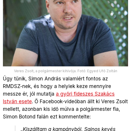
Veres Zsolt, a polgármester kihívója. Fotó: Egyed Ufó Zoltán
Úgy tűnik, Simon András valamiért fontos az
RMDSZ-nek, és hogy a helyiek keze mennyire
messze ér, jól mutatja
a győri fideszes Szakács
István esete
. Ő Facebook-videóban állt ki Veres Zsolt
mellett, azonban kis idő múlva a polgármester fia,
Simon Botond falán ezt kommentelte:
„Kiszálltam a kampányból. Sajnos kevés