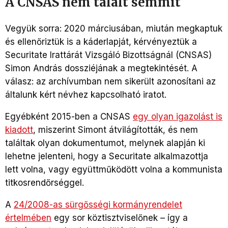
A CNSAS nem talált semmit
Vegyük sorra: 2020 márciusában, miután megkaptuk
és ellenőriztük is a káderlapját, kérvényeztük a
Securitate Irattárát Vizsgáló Bizottságnál (CNSAS)
Simon András dossziéjának a megtekintését. A
válasz: az archívumban nem sikerült azonosítani az
általunk kért névhez kapcsolható iratot.
Egyébként 2015-ben a CNSAS
egy olyan igazolást is
kiadott
, miszerint Simont átvilágították, és nem
találtak olyan dokumentumot, melynek alapján ki
lehetne jelenteni, hogy a Securitate alkalmazottja
lett volna, vagy együttműködött volna a kommunista
titkosrendőrséggel.
A
24/2008-as sürgősségi kormányrendelet
értelmében
egy sor köztisztviselőnek – így a