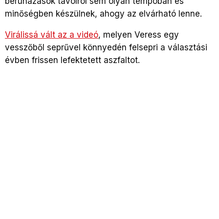
beruházások távolról sem olyan tempóban és
minőségben készülnek, ahogy az elvárható lenne.
Virálissá vált az a videó
, melyen Veress egy
vesszőből seprűvel könnyedén felsepri a választási
évben frissen lefektetett aszfaltot.