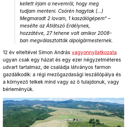
kellett írjam a nevemről, hogy meg
tudjam menteni. Csórén hagytak (…)
Megmaradt 2 lovam, 1 kaszálógépem“ –
mesélte az Átlátszó Erdélynek,
hozzátéve, 27 tehene volt amikor 2008-
ban megválasztották alpolgármesternek.
12 év elteltével Simon András
vagyonnyilatkozata
ugyan csak egy házat és egy ezer négyzetméteres
udvart tartalmaz, de családja látványos farmon
gazdálkodik: a régi mezőgazdasági leszállópálya és
a környező telkek mind vagy az ő tulajdonuk, vagy
bérleményük.