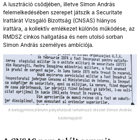
A lusztráció csődjében, illetve Simon András
felemelkedésében szerepet játszik a Securitate
Irattárát Vizsgáló Bizottság (CNSAS) hiányos
irattára, a kollektív emlékezet különös működése, az
RMDSZ cinkos hallgatása és nem utolsó sorban
Simon András személyes ambíciója.
A belügyminisztérumi pályafutását tartalmazó részlet Simon András
káderlapjáról