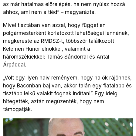
az már hatalmas előrelépés, ha nem nyúlsz hozzá
ahhoz, ami nem a tiéd” – magyarázta.
Mivel tisztában van azzal, hogy független
polgármesterként korlátozott lehetőségei lennének,
megkereste az RMDSZ-t, többször találkozott
Kelemen Hunor elnökkel, valamint a
háromszékiekkel: Tamás Sándorral és Antal
Árpáddal.
„Volt egy ilyen naiv reményem, hogy ha ők rájönnek,
hogy Baconban baj van, akkor talán egy fiatalabb és
tisztább lelkű valakit fognak indítani”. Egy ideig
hitegették, aztán megüzenték, hogy nem
támogatják.