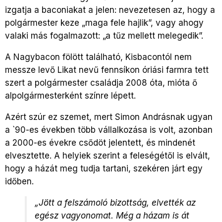
izgatja a baconiakat a jelen: nevezetesen az, hogy a
polgármester keze „maga fele hajlik”, vagy ahogy
valaki más fogalmazott: „a tűz mellett melegedik”.
A Nagybacon fölött található, Kisbacontól nem
messze levő Likat nevű fennsíkon óriási farmra tett
szert a polgármester családja 2008 óta, mióta ő
alpolgármesterként színre lépett.
Azért szúr ez szemet, mert Simon Andrásnak ugyan
a `90-es években több vállalkozása is volt, azonban
a 2000-es évekre csődöt jelentett, és mindenét
elvesztette. A helyiek szerint a feleségétől is elvált,
hogy a házát meg tudja tartani, szekéren járt egy
időben.
„Jött a felszámoló bizottság, elvették az
egész vagyonomat. Még a házam is át