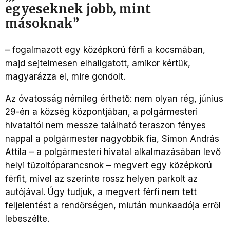
egyeseknek jobb, mint
másoknak”
– fogalmazott egy középkorú férfi a kocsmában,
majd sejtelmesen elhallgatott, amikor kértük,
magyarázza el, mire gondolt.
Az óvatosság némileg érthető: nem olyan rég, június
29-én a község központjában, a polgármesteri
hivataltól nem messze található teraszon fényes
nappal a polgármester nagyobbik fia, Simon András
Attila – a polgármesteri hivatal alkalmazásában levő
helyi tűzoltóparancsnok – megvert egy középkorú
férfit, mivel az szerinte rossz helyen parkolt az
autójával. Úgy tudjuk, a megvert férfi nem tett
feljelentést a rendőrségen, miután munkaadója erről
lebeszélte.