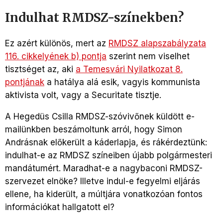
Indulhat RMDSZ-színekben?
Ez azért különös, mert az
RMDSZ alapszabályzata
116. cikkelyének b) pontja
szerint nem viselhet
tisztséget az, aki
a Temesvári Nyilatkozat 8.
pontjának
a hatálya alá esik, vagyis kommunista
aktivista volt, vagy a Securitate tisztje.
A Hegedüs Csilla RMDSZ-szóvivőnek küldött e-
mailünkben beszámoltunk arról, hogy Simon
Andrásnak előkerült a káderlapja, és rákérdeztünk:
indulhat-e az RMDSZ színeiben újabb polgármesteri
mandátumért. Maradhat-e a nagybaconi RMDSZ-
szervezet elnöke? Illetve indul-e fegyelmi eljárás
ellene, ha kiderült, a múltjára vonatkozóan fontos
információkat hallgatott el?