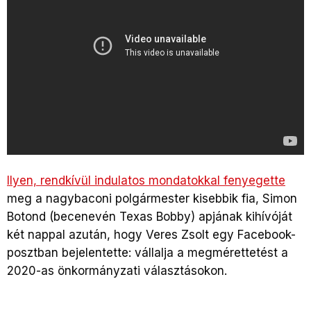
Ilyen, rendkívül indulatos mondatokkal fenyegette
meg a nagybaconi polgármester kisebbik fia, Simon
Botond (becenevén Texas Bobby) apjának kihívóját
két nappal azután, hogy Veres Zsolt egy Facebook-
posztban bejelentette: vállalja a megmérettetést a
2020-as önkormányzati választásokon.