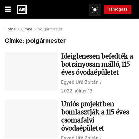
Támogass
Home
Címke
polgármester
Címke:
polgármester
Ideiglenesen befedték a
botrányosan málló, 115
éves óvodaépületet
Egyed Ufó Zoltán
2022. július 13.
Uniós projektben
bomlasztják a 115 éves
csomafalvi
óvodaépületet
Egyed Ufó Zoltán