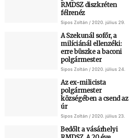
RMDSZ diszkréten
félrenéz
Sipos Zoltán
2020. július 29.
A Szekunál sofőr, a
milíciánál ellenzéki:
erre büszke a baconi
polgármester
Sipos Zoltán
2020. július 24.
Az ex-milicista
polgármester
községében a csend az
úr
Sipos Zoltán
2020. július 23.
Bedőlt a vásárhelyi
RMDSZ. A 20 éve