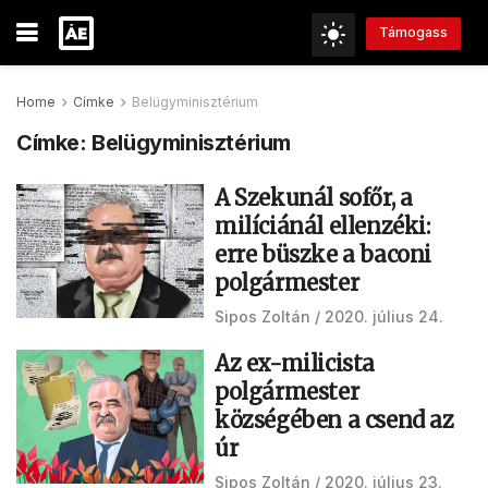
Támogass
Home
Címke
Belügyminisztérium
Címke:
Belügyminisztérium
A Szekunál sofőr, a
milíciánál ellenzéki:
erre büszke a baconi
polgármester
Sipos Zoltán
2020. július 24.
Az ex-milicista
polgármester
községében a csend az
úr
Sipos Zoltán
2020. július 23.