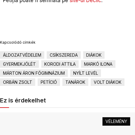
Petiția poate fi semnată pe
site-ul Declic
.
Kapcsolódó címkék
ÁLDOZATVÉDELEM
CSÍKSZEREDA
DIÁKOK
GYERMEKJÓLÉT
KORODI ATTILA
MARKÓ ILONA
MÁRTON ÁRON FŐGIMNÁZIUM
NYÍLT LEVÉL
ORBÁN ZSOLT
PETÍCIÓ
TANÁROK
VOLT DIÁKOK
Ez is érdekelhet
VÉLEMÉNY