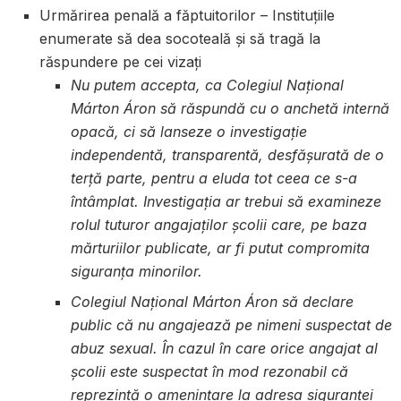
Urmărirea penală a făptuitorilor – Instituțiile
enumerate să dea socoteală și să tragă la
răspundere pe cei vizați
Nu putem accepta, ca Colegiul Național
Márton Áron să răspundă cu o anchetă internă
opacă, ci să lanseze o investigație
independentă, transparentă, desfășurată de o
terță parte, pentru a eluda tot ceea ce s-a
întâmplat. Investigația ar trebui să examineze
rolul tuturor angajaților școlii care, pe baza
mărturiilor publicate, ar fi putut compromita
siguranța minorilor.
Colegiul Național Márton Áron să declare
public că nu angajează pe nimeni suspectat de
abuz sexual. În cazul în care orice angajat al
școlii este suspectat în mod rezonabil că
reprezintă o amenințare la adresa siguranței