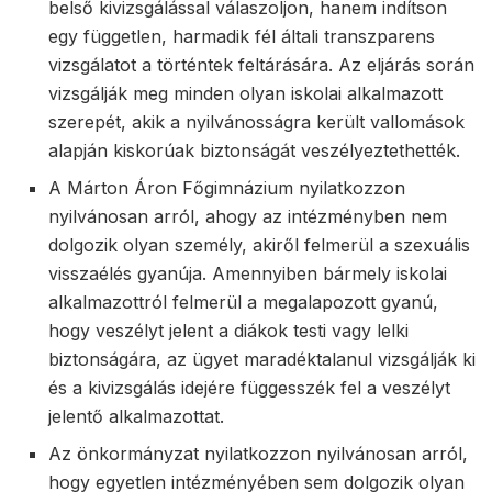
belső kivizsgálással válaszoljon, hanem indítson
egy független, harmadik fél általi transzparens
vizsgálatot a történtek feltárására. Az eljárás során
vizsgálják meg minden olyan iskolai alkalmazott
szerepét, akik a nyilvánosságra került vallomások
alapján kiskorúak biztonságát veszélyeztethették.
A Márton Áron Főgimnázium nyilatkozzon
nyilvánosan arról, ahogy az intézményben nem
dolgozik olyan személy, akiről felmerül a szexuális
visszaélés gyanúja. Amennyiben bármely iskolai
alkalmazottról felmerül a megalapozott gyanú,
hogy veszélyt jelent a diákok testi vagy lelki
biztonságára, az ügyet maradéktalanul vizsgálják ki
és a kivizsgálás idejére függesszék fel a veszélyt
jelentő alkalmazottat.
Az önkormányzat nyilatkozzon nyilvánosan arról,
hogy egyetlen intézményében sem dolgozik olyan