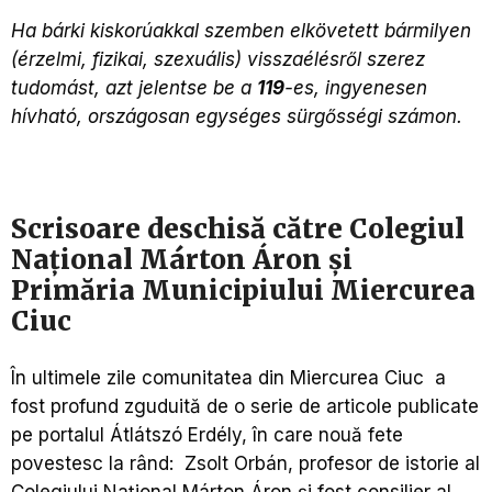
Ha bárki kiskorúakkal szemben elkövetett bármilyen
(érzelmi, fizikai, szexuális) visszaélésről szerez
tudomást, azt jelentse be a
119
-es, ingyenesen
hívható, országosan egységes sürgősségi számon.
Scrisoare deschisă către Colegiul
Național Márton Áron și
Primăria Municipiului Miercurea
Ciuc
În ultimele zile comunitatea din Miercurea Ciuc a
fost profund zguduită de o serie de articole publicate
pe portalul Átlátszó Erdély, în care nouă fete
povestesc la rând: Zsolt Orbán, profesor de istorie al