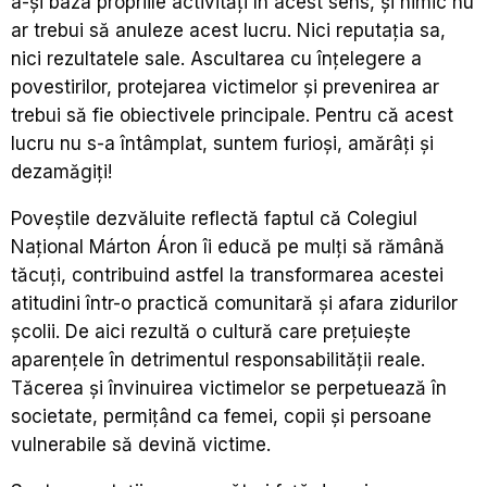
a-și baza propriile activități în acest sens, și nimic nu
ar trebui să anuleze acest lucru. Nici reputația sa,
nici rezultatele sale. Ascultarea cu înțelegere a
povestirilor, protejarea victimelor și prevenirea ar
trebui să fie obiectivele principale. Pentru că acest
lucru nu s-a întâmplat, suntem furioși, amărâți și
dezamăgiți!
Poveștile dezvăluite reflectă faptul că Colegiul
Național Márton Áron îi educă pe mulți să rămână
tăcuți, contribuind astfel la transformarea acestei
atitudini într-o practică comunitară și afara zidurilor
școlii. De aici rezultă o cultură care prețuiește
aparențele în detrimentul responsabilității reale.
Tăcerea și învinuirea victimelor se perpetuează în
societate, permițând ca femei, copii și persoane
vulnerabile să devină victime.