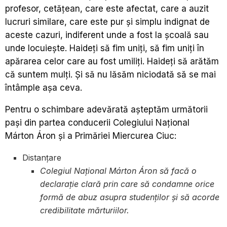
profesor, cetățean, care este afectat, care a auzit
lucruri similare, care este pur și simplu indignat de
aceste cazuri, indiferent unde a fost la școală sau
unde locuiește. Haideți să fim uniți, să fim uniți în
apărarea celor care au fost umiliți. Haideți să arătăm
că suntem mulți. Și să nu lăsăm niciodată să se mai
întâmple așa ceva.
Pentru o schimbare adevărată așteptăm următorii
pași din partea conducerii Colegiului Național
Márton Áron și a Primăriei Miercurea Ciuc:
Distanțare
Colegiul Național Márton Áron să facă o
declarație clară prin care să condamne orice
formă de abuz asupra studenților și să acorde
credibilitate mărturiilor.