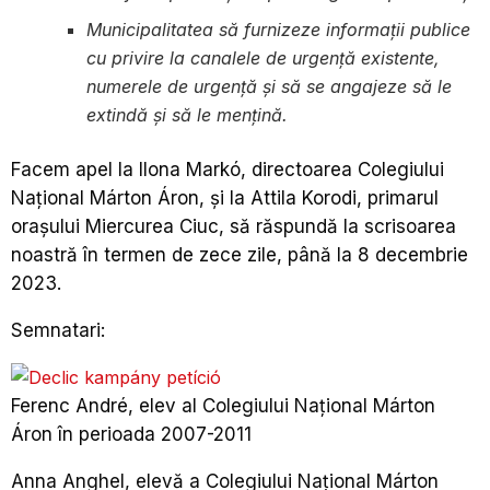
Municipalitatea să furnizeze informații publice
cu privire la canalele de urgență existente,
numerele de urgență și să se angajeze să le
extindă și să le mențină.
Facem apel la Ilona Markó, directoarea Colegiului
Național Márton Áron, și la Attila Korodi, primarul
orașului Miercurea Ciuc, să răspundă la scrisoarea
noastră în termen de zece zile, până la 8 decembrie
2023.
Semnatari:
Ferenc André, elev al Colegiului Național Márton
Áron în perioada 2007-2011
Anna Anghel, elevă a Colegiului Național Márton