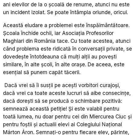
ani elevilor de la o școală de renume, atunci nu este
un incident izolat. Se poate întâmpla oriunde, oricui.
Această eludare a problemei este înspăimântătoare.
Școala închide ochii, iar Asociația Profesorilor
Maghiari din România tace. Cu toate acestea, atunci
când problema este ridicată în conversații private, se
dovedește întotdeauna că mulți alții au povești
similare, în alte școli, în alte orașe. De aceea, este
esențial să punem capăt tăcerii.
Dacă vrei să îi susții pe acești vorbitori curajoși,
dacă vrei ca toate aceste lucruri să aibe consecințe,
dacă dorești să se producă o schimbare pozitivă:
semnează această petiție! Și este valabil pentru
toată lumea, nu doar pentru cei din Miercurea Ciuc și
pentru foștii și actualii elevi ai Colegiului Național
Márton Áron. Semnați-o pentru fiecare elev, părinte,