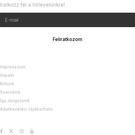
Iratkozz fel a hírlevelünkre!
Impresszum
Impakt
Rólunk
Szerzőink
Így dolgozunk
Adatkezelési tájékoztató