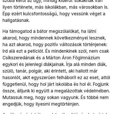
szóba kerül az ügy, mindig kiderül: sokaknak van
ilyen története, más iskolákban, más városokban is.
Épp ezért kulcsfontosságú, hogy vessünk véget a
hallgatásnak.
Ha támogatod a bátor megszólalókat, ha látni
akarod, hogy mindennek következményei lesznek,
ha azt akarod, hogy pozitív változások történjenek:
írd alá ezt a petíciót. És mindenkinek szól, nem csak
Csíkszeredának és a Márton Áron Főgimnázium
egykori és jelenlegi diákjainak. Írja alá minden diák,
szülő, tanár, polgár, aki érintett, aki hallott már
hasonlót, akit egyszerűen felháborít ez az eset, attól
függetlenül, hogy hol járt iskolába és hol él. Fogjunk
össze, álljunk ki együtt a megalázottak védelmében.
Mutassuk meg, hogy sokan vagyunk. És többé nem
engedjük, hogy ilyesmi megtörténjen.