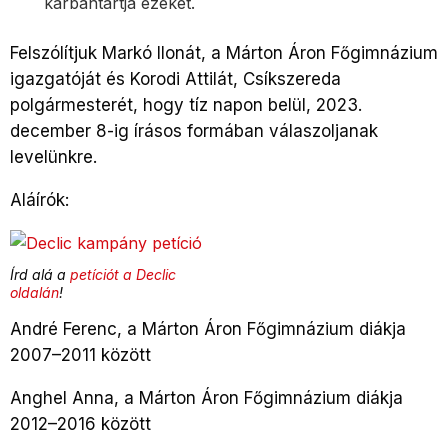
karbantartja ezeket.
Felszólítjuk Markó Ilonát, a Márton Áron Főgimnázium
igazgatóját és Korodi Attilát, Csíkszereda
polgármesterét, hogy tíz napon belül, 2023.
december 8-ig írásos formában válaszoljanak
levelünkre.
Aláírók:
Írd alá a
petíciót a Declic
oldalán
!
André Ferenc, a Márton Áron Főgimnázium diákja
2007–2011 között
Anghel Anna, a Márton Áron Főgimnázium diákja
2012–2016 között