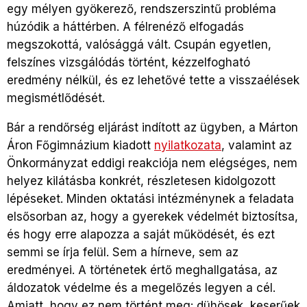
egy mélyen gyökerező, rendszerszintű probléma
húzódik a háttérben. A félrenéző elfogadás
megszokottá, valósággá vált. Csupán egyetlen,
felszínes vizsgálódás történt, kézzelfogható
eredmény nélkül, és ez lehetővé tette a visszaélések
megismétlődését.
Bár a rendőrség eljárást indított az ügyben, a Márton
Áron Főgimnázium kiadott
nyilatkozata
, valamint az
Önkormányzat eddigi reakciója nem elégséges, nem
helyez kilátásba konkrét, részletesen kidolgozott
lépéseket. Minden oktatási intézménynek a feladata
elsősorban az, hogy a gyerekek védelmét biztosítsa,
és hogy erre alapozza a saját működését, és ezt
semmi se írja felül. Sem a hírneve, sem az
eredményei. A történetek értő meghallgatása, az
áldozatok védelme és a megelőzés legyen a cél.
Amiatt, hogy ez nem történt meg: dühösek, keserűek