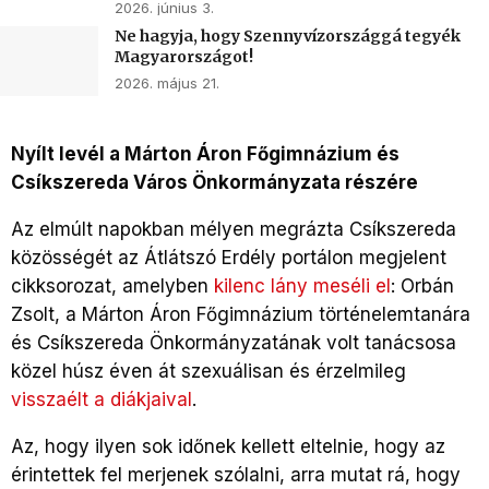
2026. június 3.
Ne hagyja, hogy Szennyvízországgá tegyék
Magyarországot!
2026. május 21.
Nyílt levél a Márton Áron Főgimnázium és
Csíkszereda Város Önkormányzata részére
Az elmúlt napokban mélyen megrázta Csíkszereda
közösségét az Átlátszó Erdély portálon megjelent
cikksorozat, amelyben
kilenc lány meséli el
: Orbán
Zsolt, a Márton Áron Főgimnázium történelemtanára
és Csíkszereda Önkormányzatának volt tanácsosa
közel húsz éven át szexuálisan és érzelmileg
visszaélt a diákjaival
.
Az, hogy ilyen sok időnek kellett eltelnie, hogy az
érintettek fel merjenek szólalni, arra mutat rá, hogy