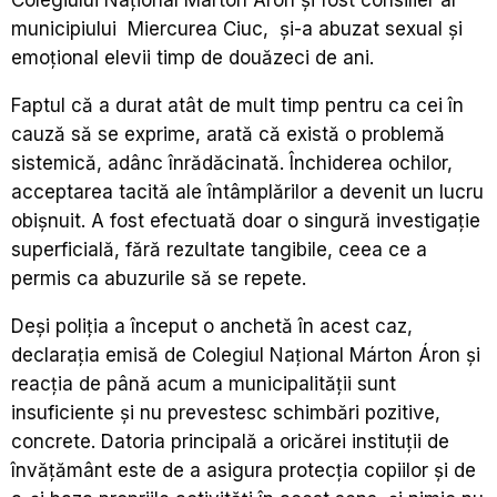
Colegiului Național Márton Áron și fost consilier al
municipiului Miercurea Ciuc, și-a abuzat sexual și
emoțional elevii timp de douăzeci de ani.
Faptul că a durat atât de mult timp pentru ca cei în
cauză să se exprime, arată că există o problemă
sistemică, adânc înrădăcinată. Închiderea ochilor,
acceptarea tacită ale întâmplărilor a devenit un lucru
obișnuit. A fost efectuată doar o singură investigație
superficială, fără rezultate tangibile, ceea ce a
permis ca abuzurile să se repete.
Deși poliția a început o anchetă în acest caz,
declarația
emisă de Colegiul Național Márton Áron și
reacția de până acum a municipalității sunt
insuficiente și nu prevestesc schimbări pozitive,
concrete. Datoria principală a oricărei instituții de
învățământ este de a asigura protecția copiilor și de