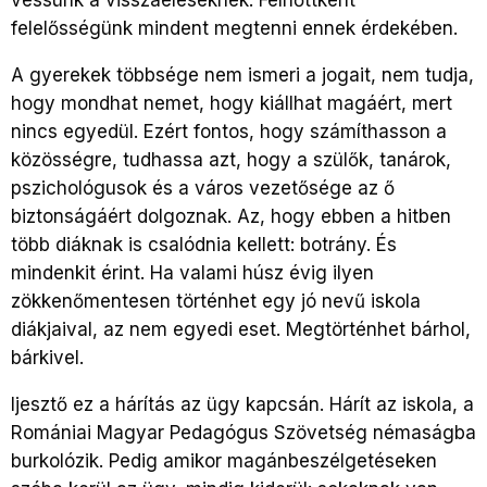
vessünk a visszaéléseknek. Felnőttként
felelősségünk mindent megtenni ennek érdekében.
A gyerekek többsége nem ismeri a jogait, nem tudja,
hogy mondhat nemet, hogy kiállhat magáért, mert
nincs egyedül. Ezért fontos, hogy számíthasson a
közösségre, tudhassa azt, hogy a szülők, tanárok,
pszichológusok és a város vezetősége az ő
biztonságáért dolgoznak. Az, hogy ebben a hitben
több diáknak is csalódnia kellett: botrány. És
mindenkit érint. Ha valami húsz évig ilyen
zökkenőmentesen történhet egy jó nevű iskola
diákjaival, az nem egyedi eset. Megtörténhet bárhol,
bárkivel.
Ijesztő ez a hárítás az ügy kapcsán. Hárít az iskola, a
Romániai Magyar Pedagógus Szövetség némaságba
burkolózik. Pedig amikor magánbeszélgetéseken