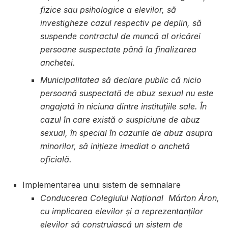
fizice sau psihologice a elevilor, să
investigheze cazul respectiv pe deplin, să
suspende contractul de muncă al oricărei
persoane suspectate până la finalizarea
anchetei.
Municipalitatea să declare public că nicio
persoană suspectată de abuz sexual nu este
angajată în niciuna dintre instituțiile sale. În
cazul în care există o suspiciune de abuz
sexual, în special în cazurile de abuz asupra
minorilor, să inițieze imediat o anchetă
oficială.
Implementarea unui sistem de semnalare
Conducerea Colegiului Național Márton Áron,
cu implicarea elevilor și a reprezentanților
elevilor să construiască un sistem de