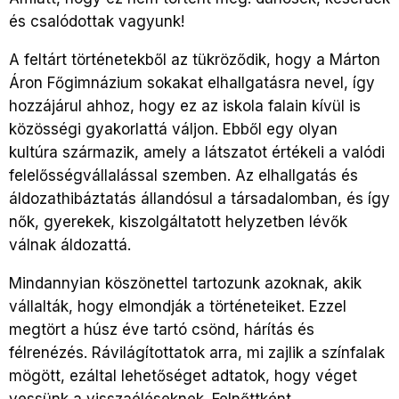
és csalódottak vagyunk!
A feltárt történetekből az tükröződik, hogy a Márton
Áron Főgimnázium sokakat elhallgatásra nevel, így
hozzájárul ahhoz, hogy ez az iskola falain kívül is
közösségi gyakorlattá váljon. Ebből egy olyan
kultúra származik, amely a látszatot értékeli a valódi
felelősségvállalással szemben. Az elhallgatás és
áldozathibáztatás állandósul a társadalomban, és így
nők, gyerekek, kiszolgáltatott helyzetben lévők
válnak áldozattá.
Mindannyian köszönettel tartozunk azoknak, akik
vállalták, hogy elmondják a történeteiket. Ezzel
megtört a húsz éve tartó csönd, hárítás és
félrenézés. Rávilágítottatok arra, mi zajlik a színfalak
mögött, ezáltal lehetőséget adtatok, hogy véget