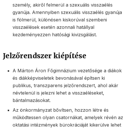
személy, akiről felmerül a szexuális visszaélés
gyanúja. Amennyiben szexuális visszaélés gyanúja
is fölmerül, különösen kiskorúval szembeni
visszaélések esetén azonnali hatállyal
kezdeményezzen hatósági kivizsgálást.
Jelzőrendszer kiépítése
A Márton Áron Főgimnázium vezetősége a diákok
és diákképviseletek bevonásával építsen ki
publikus, transzparens jelzőrendszert, ahol akár
névtelenül is jelezni lehet a visszaéléseket,
bántalmazásokat.
Az önkormányzat bővítsen, hozzon létre és
működtessen olyan csatornákat, amelyek révén az
oktatási intézmények bürokráciáját kikerülve lehet