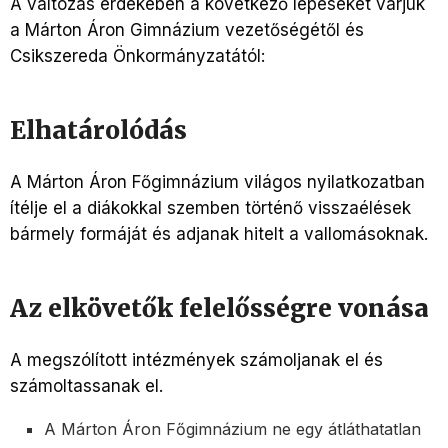
A változás érdekében a következő lépéseket várjuk
a Márton Áron Gimnázium vezetőségétől és
Csikszereda Önkormányzatától:
Elhatárolódás
A Márton Áron Főgimnázium világos nyilatkozatban
ítélje el a diákokkal szemben történő visszaélések
bármely formáját és adjanak hitelt a vallomásoknak.
Az elkövetők felelősségre vonása
A megszólított intézmények számoljanak el és
számoltassanak el.
A Márton Áron Főgimnázium ne egy átláthatatlan