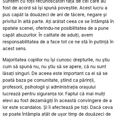
Suntem cu toții recunoscători față de cei care au
fost de acord să își spună poveștile. Acest lucru a
pus capăt la douăzeci de ani de tăcere, negare și
privitul în altă parte. Ați arătat ceea ce se întâmplă în
spatele scenei, oferindu-ne posibilitatea de a pune
capăt abuzurilor. În calitate de adulți, avem
responsabilitatea de a face tot ce ne stă în putință în
acest sens.
Majoritatea copiilor nu își cunosc drepturile, nu știu
cum să spună nu, nu știu să se apere, că nu sunt
lăsați singuri. De aceea este important ca ei să se
poată baza pe comunitate, știind ca părinții,
profesorii, psihologii și administrația orașului
lucrează pentru siguranța lor. Faptul că mai mulți
elevi au fost dezamăgiți în această convingere de a
lor este scandalos. Și îi afectează pe toți. Dacă ceva
se poate întâmpla atât de ușor timp de douăzeci de