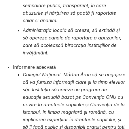
semnalare public, transparent, în care
abuzurile și hărțuirea să poată fi raportate
chiar și anonim.
Administrația locală să creeze, să extindă și
să opereze canale de raportare a abuzurilor,
care să ocolească birocrația instituțiilor de
învățământ.
Informare adecvată
Colegiul Național Márton Áron să se angajeze
că va furniza informații clare și la timp elevilor
săi. Instituția să creeze un program de
educație sexuală bazat pe Convenția ONU cu
privire la drepturile copilului și Convenția de la
Istanbul, în limba maghiară și română, cu
implicarea experților în drepturile copilului, și
să îl facă public și disponibil gratuit pentru toți.