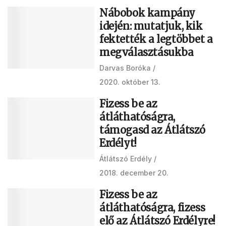
Nábobok kampány
idején: mutatjuk, kik
fektették a legtöbbet a
megválasztásukba
Darvas Boróka
2020. október 13.
Fizess be az
átláthatóságra,
támogasd az Átlátszó
Erdélyt!
Átlátszó Erdély
2018. december 20.
Fizess be az
átláthatóságra, fizess
elő az Átlátszó Erdélyre!