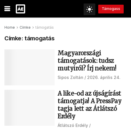
Támogass
Home
Címke
támogatás
Címke:
támogatás
Magyarországi
támogatások: tudsz
mutyiról? Írj nekem!
Sipos Zoltán
2026. április 24.
A like-od az újságírást
támogatja! A PressPay
tagja lett az Átlátszó
Erdély
Átlátszó Erdély