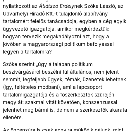
nyilatkozott az
Átlátszó Erdély
nek Szőke László, az
Udvarhelyi Híradó Kft.-t tulajdonló alapítvány
tartalomért felelős tanácsadója, egyben a cég egyik
ügyvezető igazgatója, amikor megkérdeztük:
hogyan tervezik megakadályozni azt, hogy a
jövőben a magyarországi politikum befolyással
legyen a tartalomra?
Szőke szerint „úgy általában politikum
beszivárgásáról beszélni túl általános, nem jelent
semmit, legfeljebb ügyek, témák, üzenetek lehetnek
(így, feltételes módban!), ami a lapcsoport
tartalomigazgatója és a főszerkesztők szűrőjén
megy át: szakmai vitát követően, konszenzussal
jelenhet meg bármi is, de nem a szerkesztők akarata
ellenére.
Az öncenzúra is csak annyira működik nálunk, mint