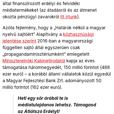
által finanszírozott erdélyi és felvidéki
médiatermékeket (az átadásról és az átmenet
okozta pénzügyi zavarokról
itt írtunk
).
Azóta fejlemény, hogy a „Határok nélkül a magyar
nyelvű sajtóért” Alapítvány a
közhasznúsági
jelentése szerint
2016-ban a magyarországi
független sajtó által egyszerűen csak
„propagandaminisztériumként” emlegetett
Miniszterelnöki Kabinetirodától
kapja az éves
támogatása háromnegyedét, 150 millió forintot (488
ezer euró) – a korábbi állami vállalatok közül egyedül
a Magyar Fejlesztési Bank Zrt. adományozott 50
millió forintot (162 ezer euró).
Heti egy sör árából te is
médiatulajdonos lehetsz. Támogasd
az Átlátszó Erdélyt!