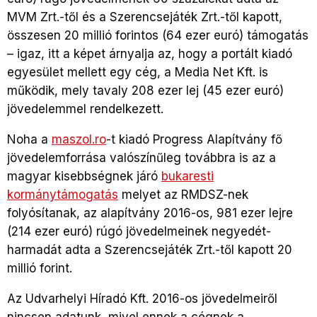
MVM Zrt.-től és a Szerencsejáték Zrt.-től kapott,
összesen 20 millió forintos (64 ezer euró) támogatás
– igaz, itt a képet árnyalja az, hogy a portált kiadó
egyesület mellett egy cég, a Media Net Kft. is
működik, mely tavaly 208 ezer lej (45 ezer euró)
jövedelemmel rendelkezett.
Noha a
maszol.ro
-t kiadó Progress Alapítvány fő
jövedelemforrása valószínűleg továbbra is az a
magyar kisebbségnek járó
bukaresti
kormánytámogatás
melyet az RMDSZ-nek
folyósítanak, az alapítvány 2016-os, 981 ezer lejre
(214 ezer euró) rúgó jövedelmeinek negyedét-
harmadát adta a Szerencsejáték Zrt.-től kapott 20
millió forint.
Az Udvarhelyi Híradó Kft. 2016-os jövedelmeiről
nincsen adatunk, mivel ennek a cégnek a