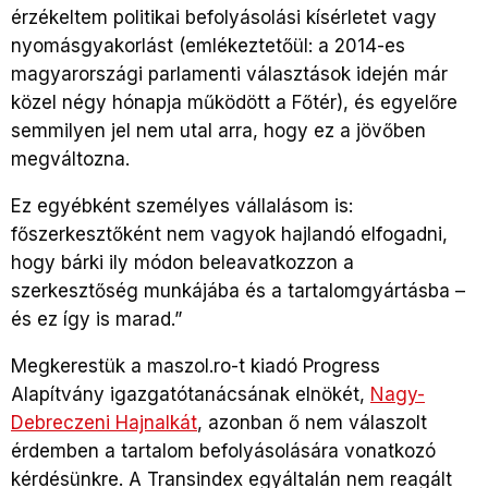
érzékeltem politikai befolyásolási kísérletet vagy
nyomásgyakorlást (emlékeztetőül: a 2014-es
magyarországi parlamenti választások idején már
közel négy hónapja működött a Főtér), és egyelőre
semmilyen jel nem utal arra, hogy ez a jövőben
megváltozna.
Ez egyébként személyes vállalásom is:
főszerkesztőként nem vagyok hajlandó elfogadni,
hogy bárki ily módon beleavatkozzon a
szerkesztőség munkájába és a tartalomgyártásba –
és ez így is marad.”
Megkerestük a maszol.ro-t kiadó Progress
Alapítvány igazgatótanácsának elnökét,
Nagy-
Debreczeni Hajnalkát
, azonban ő nem válaszolt
érdemben a tartalom befolyásolására vonatkozó
kérdésünkre. A Transindex egyáltalán nem reagált