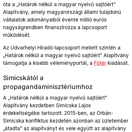
óta a „Határok nélkül a magyar nyelvű sajtóért”
Alapítvány, amely magyarországi állami tulajdonú
vállalatok adományaiból évente millió eurós
nagyságrendben finanszírozza a lapcsoport
működését.
Az Udvarhelyi Híradó-lapcsoport mellett szintén a
„Határok nélkül a magyar nyelvű sajtóért” Alapítvány
támogatja a kisebb véleményportál, a
Főtér
kiadását.
Simicskától a
propagandaminisztériumhoz
A „Határok nélkül a magyar nyelvű sajtóért”
Alapítvány kezdetben Simicska Lajos
érdekeltségébe tartozott. 2015-ben, az Orbán-
Simicska konfliktus kezdetén azonban az üzletember
„átadta” az alapítványt és vele együtt az alapítvány