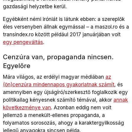
gazdasági helyzetbe kerül.
Egyébként némi iróniát is látunk ebben: a szereplők
éles versenyben állnak egymással – a maszol.ro és a
transindex.ro között például 2017 januárjában volt
egy pengeváltás
.
Cenzúra van, propaganda nincsen.
Egyelőre
Mára világos, az erdélyi magyar médiában
az
(ön)cenzúra mindennapos gyakorlatnak számít
, és
amennyiben egy újságíró/szerkesztő foglalkozik egy
politikailag kényesnek számító témával, akkor
annak
következménye van
.
Azonban eddig nem volt
jellemző a menekült-ellenes propaganda, a
folyamatos sorosozás, ahogy a karaktergyilkosság
jellegű anyagokra sincsen példa.