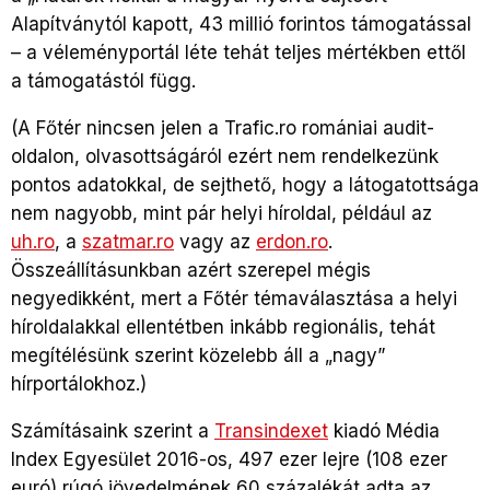
Alapítványtól kapott, 43 millió forintos támogatással
– a véleményportál léte tehát teljes mértékben ettől
a támogatástól függ.
(A Főtér nincsen jelen a Trafic.ro romániai audit-
oldalon, olvasottságáról ezért nem rendelkezünk
pontos adatokkal, de sejthető, hogy a látogatottsága
nem nagyobb, mint pár helyi híroldal, például az
uh.ro
, a
szatmar.ro
vagy az
erdon.ro
.
Összeállításunkban azért szerepel mégis
negyedikként, mert a Főtér témaválasztása a helyi
híroldalakkal ellentétben inkább regionális, tehát
megítélésünk szerint közelebb áll a „nagy”
hírportálokhoz.)
Számításaink szerint a
Transindexet
kiadó Média
Index Egyesület 2016-os, 497 ezer lejre (108 ezer
euró) rúgó jövedelmének 60 százalékát adta az