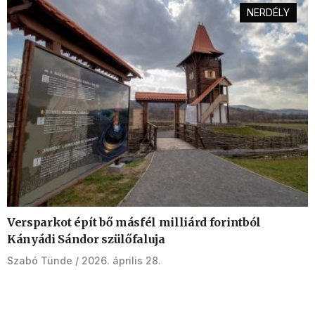
NERDÉLY
Versparkot épít bő másfél milliárd forintból
Kányádi Sándor szülőfaluja
Szabó Tünde
2026. április 28.