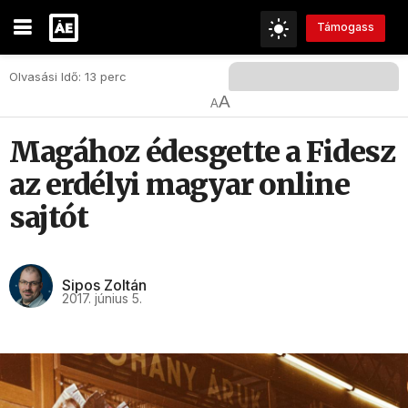
Támogass
Olvasási Idő: 13 perc
A
A
Magához édesgette a Fidesz
az erdélyi magyar online
sajtót
Sipos Zoltán
2017. június 5.