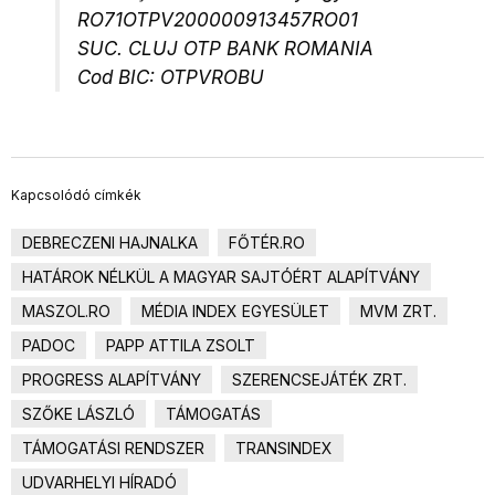
RO71OTPV200000913457RO01
SUC. CLUJ OTP BANK ROMANIA
Cod BIC: OTPVROBU
Kapcsolódó címkék
DEBRECZENI HAJNALKA
FŐTÉR.RO
HATÁROK NÉLKÜL A MAGYAR SAJTÓÉRT ALAPÍTVÁNY
MASZOL.RO
MÉDIA INDEX EGYESÜLET
MVM ZRT.
PADOC
PAPP ATTILA ZSOLT
PROGRESS ALAPÍTVÁNY
SZERENCSEJÁTÉK ZRT.
SZŐKE LÁSZLÓ
TÁMOGATÁS
TÁMOGATÁSI RENDSZER
TRANSINDEX
UDVARHELYI HÍRADÓ