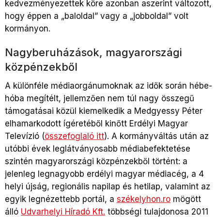
kedvezményezettek köre azonban aszerint változott,
hogy éppen a „baloldal” vagy a „jobboldal” volt
kormányon.
Nagyberuházások, magyarországi
közpénzekből
A különféle médiaorgánumoknak az idők során hébe-
hóba megítélt, jellemzően nem túl nagy összegű
támogatásai közül kiemelkedik a Medgyessy Péter
elhamarkodott ígéretéből kinőtt Erdélyi Magyar
Televízió (
összefoglaló itt
). A kormányváltás után az
utóbbi évek leglátványosabb médiabefektetése
szintén magyarországi közpénzekből történt: a
jelenleg legnagyobb erdélyi magyar médiacég, a 4
helyi újság, regionális napilap és hetilap, valamint az
egyik legnézettebb portál, a
székelyhon.ro
mögött
álló
Udvarhelyi Híradó Kft.
többségi tulajdonosa 2011