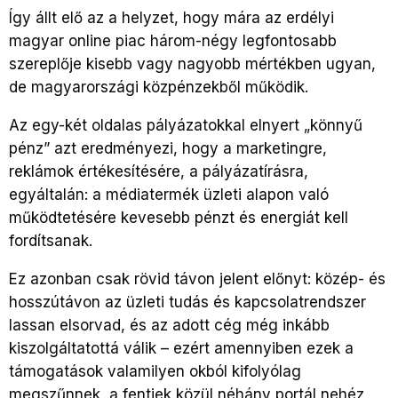
Így állt elő az a helyzet, hogy mára az erdélyi
magyar online piac három-négy legfontosabb
szereplője kisebb vagy nagyobb mértékben ugyan,
de magyarországi közpénzekből működik.
Az egy-két oldalas pályázatokkal elnyert „könnyű
pénz” azt eredményezi, hogy a marketingre,
reklámok értékesítésére, a pályázatírásra,
egyáltalán: a médiatermék üzleti alapon való
működtetésére kevesebb pénzt és energiát kell
fordítsanak.
Ez azonban csak rövid távon jelent előnyt: közép- és
hosszútávon az üzleti tudás és kapcsolatrendszer
lassan elsorvad, és az adott cég még inkább
kiszolgáltatottá válik – ezért amennyiben ezek a
támogatások valamilyen okból kifolyólag
megszűnnek, a fentiek közül néhány portál nehéz