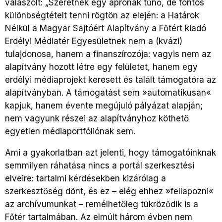
válaszolt: „Szeretnék egy aprónak tűnő, de fontos
különbségtételt tenni rögtön az elején: a Határok
Nélkül a Magyar Sajtóért Alapítvány a Főtért kiadó
Erdélyi Médiatér Egyesületnek nem a (kvázi)
tulajdonosa, hanem a finanszírozója: vagyis nem az
alapítvány hozott létre egy felületet, hanem egy
erdélyi médiaprojekt keresett és talált támogatóra az
alapítványban. A támogatást sem »automatikusan«
kapjuk, hanem évente megújuló pályázat alapján;
nem vagyunk részei az alapítványhoz köthető
egyetlen médiaportfóliónak sem.
Ami a gyakorlatban azt jelenti, hogy támogatóinknak
semmilyen ráhatása nincs a portál szerkesztési
elveire: tartalmi kérdésekben kizárólag a
szerkesztőség dönt, és ez – elég ehhez »fellapozni«
az archívumunkat – remélhetőleg tükröződik is a
Főtér tartalmában. Az elmúlt három évben nem