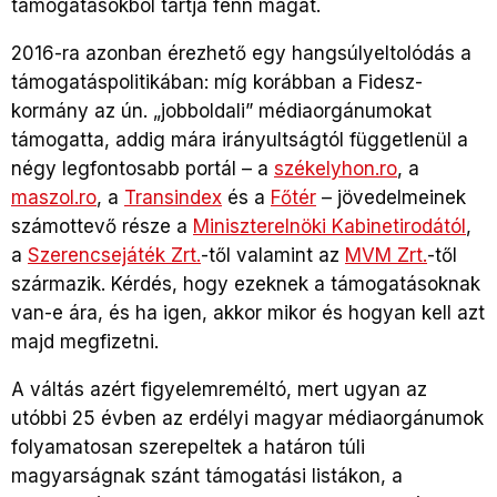
támogatásokból tartja fenn magát.
2016-ra azonban érezhető egy hangsúlyeltolódás a
támogatáspolitikában: míg korábban a Fidesz-
kormány az ún. „jobboldali” médiaorgánumokat
támogatta, addig mára irányultságtól függetlenül a
négy legfontosabb portál – a
székelyhon.ro
, a
maszol.ro
, a
Transindex
és a
Főtér
– jövedelmeinek
számottevő része a
Miniszterelnöki Kabinetirodától
,
a
Szerencsejáték Zrt.
-től valamint az
MVM Zrt.
-től
származik. Kérdés, hogy ezeknek a támogatásoknak
van-e ára, és ha igen, akkor mikor és hogyan kell azt
majd megfizetni.
A váltás azért figyelemreméltó, mert ugyan az
utóbbi 25 évben az erdélyi magyar médiaorgánumok
folyamatosan szerepeltek a határon túli
magyarságnak szánt támogatási listákon, a