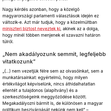
Nagy kérdés azonban, hogy a közelgő
magyarországi parlamenti választások idején ez
változik-e. Azt már tudjuk, hogy a közelmúltban
miniszteri biztost neveztek ki
, akinek az a dolga,
hogy minél többen menjenek el szavazni határon
túlról.
„Nem akadályozunk semmit, legfeljebb
vitatkozunk”
„(…) nem vezetjük félre sem az olvasóinkat, sem a
munkatársainkat: egyértelmű, hogy milyen
értékvilágot képviselünk, nincs áthidalhatatlan
ellentét a tulajdonos (alapítvány) és a
szerkesztőségeink meggyőződése között.
Megakadályozni bármit is, de különösen a magyar
politikum beszivárgását nekünk nem kell” –