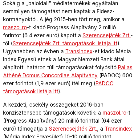
Sokáig a „baloldali” médiatermékek egyáltalán
semmilyen támogatást nem kaptak a Fidesz-
kormányoktól. A jég 2015-ben tört meg, amikor a
maszol.ro
-t kiadó Progress Alapítvány 2 millió
forintot (6,4 ezer euró) kapott a
Szerencsejáték Zrt.
-
től (
Szerencsejáték Zrt. támogatások listája itt
).
Ugyanebben az évben a
Transindex
-et kiadó Média
Index Egyesületnek a Magyar Nemzeti Bank által
alapított, határon túli támogatásokat folyósító
Pallas
Athéné Domus Concordiae Alapítvány
(PADOC) 600
ezer forintot (1,9 ezer euró) ítél meg (
PADOC
támogatások listája itt
).
A kezdeti, csekély összegeket 2016-ban
konzisztensebb támogatások követik: a
maszol.ro
-t
(Progress Alapítvány) 20 millió forinttal (64 ezer
euró) támogatja a
Szerencsejáték Zrt.
, a
Transindex
(Média Index Egyesület) 10-10 millió forintot