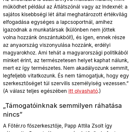
működhet például az Átlátszónál vagy az Indexnél: a
sajátos kisebbségi lét által meghatározott értékvilág
elfogadása egységes a lapcsoportnál, amihez
igazodnak a munkatársak (különben nem jöttek
volna hozzánk önszántukból!), és igen, ennek része
az anyaország viszonyulása hozzánk, erdélyi
magyarokhoz. Ami tehát a magyarországi politikából
minket érint, az természetesen helyet kaphat nálunk,
mert ez így természetes. Nem akadályozunk semmit,
legfeljebb vitatkozunk. És nem támogatjuk, hogy egy
szerkesztőséget túl szervilis személyiség vezessen.”
(A válasz teljes egészében
itt olvasható
.
)
„Támogatóinknak semmilyen ráhatása
nincs”
A Főtér.ro főszerkesztője, Papp Attila Zsolt így