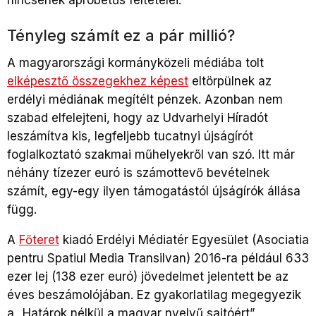
nincsenek apróbetűs feltételei.
Tényleg számít ez a pár millió?
A magyarországi kormányközeli médiába tolt
elképesztő összegekhez képest
eltörpülnek az
erdélyi médiának megítélt pénzek. Azonban nem
szabad elfelejteni, hogy az Udvarhelyi Híradót
leszámítva kis, legfeljebb tucatnyi újságírót
foglalkoztató szakmai műhelyekről van szó. Itt már
néhány tízezer euró is számottevő bevételnek
számít, egy-egy ilyen támogatástól újságírók állása
függ.
A
Főteret
kiadó Erdélyi Médiatér Egyesület (Asociatia
pentru Spatiul Media Transilvan) 2016-ra például 633
ezer lej (138 ezer euró) jövedelmet jelentett be az
éves beszámolójában. Ez gyakorlatilag megegyezik
a „Határok nélkül a magyar nyelvű sajtóért”