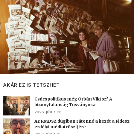
AKÁR EZ IS TETSZHET
Csúcspolitikus még Orbán Viktor? A
bizonytalanság Tusványosa
2026. július 26.
Az RMDSZ dugiban rátenné a kezét a Fidesz
erdélyi médiatrösztjére