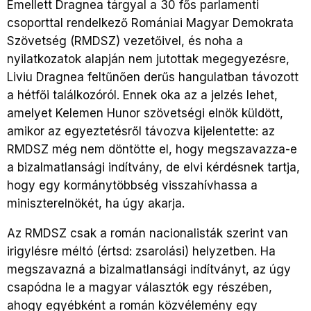
Emellett Dragnea tárgyal a 30 fős parlamenti
csoporttal rendelkező Romániai Magyar Demokrata
Szövetség (RMDSZ) vezetőivel, és noha a
nyilatkozatok alapján nem jutottak megegyezésre,
Liviu Dragnea feltűnően derűs hangulatban távozott
a hétfői találkozóról. Ennek oka az a jelzés lehet,
amelyet Kelemen Hunor szövetségi elnök küldött,
amikor az egyeztetésről távozva kijelentette: az
RMDSZ még nem döntötte el, hogy megszavazza-e
a bizalmatlansági indítvány, de elvi kérdésnek tartja,
hogy egy kormánytöbbség visszahívhassa a
miniszterelnökét, ha úgy akarja.
Az RMDSZ csak a román nacionalisták szerint van
irigylésre méltó (értsd: zsarolási) helyzetben. Ha
megszavazná a bizalmatlansági indítványt, az úgy
csapódna le a magyar választók egy részében,
ahogy egyébként a román közvélemény egy