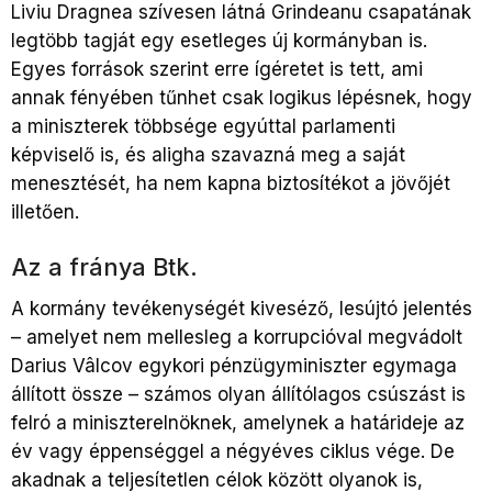
Liviu Dragnea szívesen látná Grindeanu csapatának
legtöbb tagját egy esetleges új kormányban is.
Egyes források szerint erre ígéretet is tett, ami
annak fényében tűnhet csak logikus lépésnek, hogy
a miniszterek többsége egyúttal parlamenti
képviselő is, és aligha szavazná meg a saját
menesztését, ha nem kapna biztosítékot a jövőjét
illetően.
Az a fránya Btk.
A kormány tevékenységét kiveséző, lesújtó jelentés
– amelyet nem mellesleg a korrupcióval megvádolt
Darius Vâlcov egykori pénzügyminiszter egymaga
állított össze – számos olyan állítólagos csúszást is
felró a miniszterelnöknek, amelynek a határideje az
év vagy éppenséggel a négyéves ciklus vége. De
akadnak a teljesítetlen célok között olyanok is,