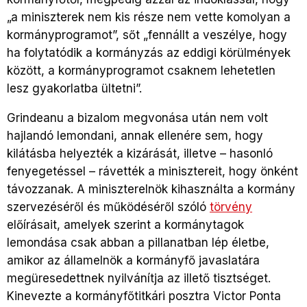
„a miniszterek nem kis része nem vette komolyan a
kormányprogramot”, sőt „fennállt a veszélye, hogy
ha folytatódik a kormányzás az eddigi körülmények
között, a kormányprogramot csaknem lehetetlen
lesz gyakorlatba ültetni”.
Grindeanu a bizalom megvonása után nem volt
hajlandó lemondani, annak ellenére sem, hogy
kilátásba helyezték a kizárását, illetve – hasonló
fenyegetéssel – rávették a minisztereit, hogy önként
távozzanak. A miniszterelnök kihasználta a kormány
szervezéséről és működéséről szóló
törvény
előírásait, amelyek szerint a kormánytagok
lemondása csak abban a pillanatban lép életbe,
amikor az államelnök a kormányfő javaslatára
megüresedettnek nyilvánítja az illető tisztséget.
Kinevezte a kormányfőtitkári posztra Victor Ponta