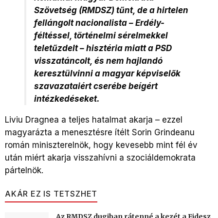
Szövetség (RMDSZ) tűnt, de a hirtelen
fellángolt nacionalista – Erdély-
féltéssel, történelmi sérelmekkel
teletűzdelt – hisztéria miatt a PSD
visszatáncolt, és nem hajlandó
keresztülvinni a magyar képviselők
szavazataiért cserébe beígért
intézkedéseket.
Liviu Dragnea a teljes hatalmat akarja – ezzel
magyarázta a menesztésre ítélt Sorin Grindeanu
román miniszterelnök, hogy kevesebb mint fél év
után miért akarja visszahívni a szociáldemokrata
pártelnök.
AKÁR EZ IS TETSZHET
Az RMDSZ dugiban rátenné a kezét a Fidesz