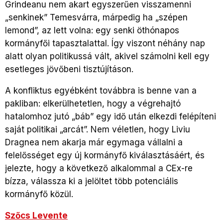
Grindeanu nem akart egyszerűen visszamenni
„senkinek” Temesvárra, márpedig ha „szépen
lemond”, az lett volna: egy senki öthónapos
kormányfői tapasztalattal. Így viszont néhány nap
alatt olyan politikussá vált, akivel számolni kell egy
esetleges jövőbeni tisztújításon.
A konfliktus egyébként továbbra is benne van a
pakliban: elkerülhetetlen, hogy a végrehajtó
hatalomhoz jutó „báb” egy idő után elkezdi felépíteni
saját politikai „arcát”. Nem véletlen, hogy Liviu
Dragnea nem akarja már egymaga vállalni a
felelősséget egy új kormányfő kiválasztásáért, és
jelezte, hogy a következő alkalommal a CEx-re
bízza, válassza ki a jelöltet több potenciális
kormányfő közül.
Szőcs Levente