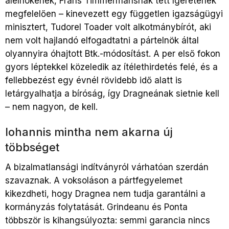
alelnökének, Frans Timmermansnak tett ígéretének
megfelelően – kinevezett egy független igazságügyi
minisztert, Tudorel Toader volt alkotmánybírót, aki
nem volt hajlandó elfogadtatni a pártelnök által
olyannyira óhajtott Btk.-módosítást. A per első fokon
gyors léptekkel közeledik az ítélethirdetés felé, és a
fellebbezést egy évnél rövidebb idő alatt is
letárgyalhatja a bíróság, így Dragneának sietnie kell
– nem nagyon, de kell.
Iohannis mintha nem akarna új
többséget
A bizalmatlansági indítványról várhatóan szerdán
szavaznak. A voksoláson a pártfegyelemet
kikezdheti, hogy Dragnea nem tudja garantálni a
kormányzás folytatását. Grindeanu és Ponta
többször is kihangsúlyozta: semmi garancia nincs