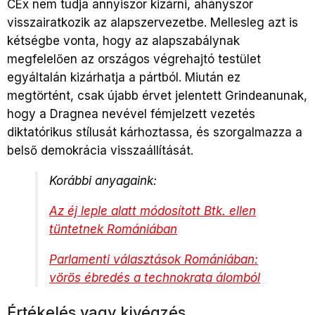
CEx nem tudja annyiszor kizárni, ahányszor
visszairatkozik az alapszervezetbe. Mellesleg azt is
kétségbe vonta, hogy az alapszabálynak
megfelelően az országos végrehajtó testület
egyáltalán kizárhatja a pártból. Miután ez
megtörtént, csak újabb érvet jelentett Grindeanunak,
hogy a Dragnea nevével fémjelzett vezetés
diktatórikus stílusát kárhoztassa, és szorgalmazza a
belső demokrácia visszaállítását.
Korábbi anyagaink:
Az éj leple alatt módosított Btk. ellen
tüntetnek Romániában
Parlamenti választások Romániában:
vörös ébredés a technokrata álomból
Értékelés vagy kivégzés