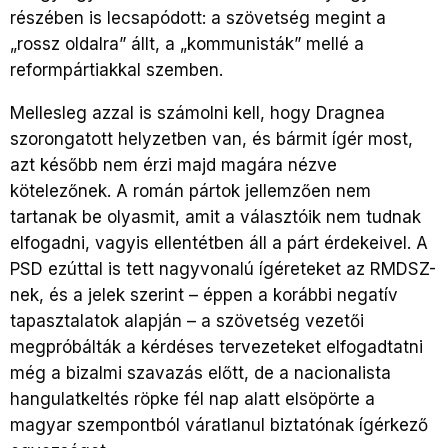
részében is lecsapódott: a szövetség megint a
„rossz oldalra” állt, a „kommunisták” mellé a
reformpártiakkal szemben.
Mellesleg azzal is számolni kell, hogy Dragnea
szorongatott helyzetben van, és bármit ígér most,
azt később nem érzi majd magára nézve
kötelezőnek. A román pártok jellemzően nem
tartanak be olyasmit, amit a választóik nem tudnak
elfogadni, vagyis ellentétben áll a párt érdekeivel. A
PSD ezúttal is tett nagyvonalú ígéreteket az RMDSZ-
nek, és a jelek szerint – éppen a korábbi negatív
tapasztalatok alapján – a szövetség vezetői
megpróbálták a kérdéses tervezeteket elfogadtatni
még a bizalmi szavazás előtt, de a nacionalista
hangulatkeltés röpke fél nap alatt elsöpörte a
magyar szempontból váratlanul biztatónak ígérkező