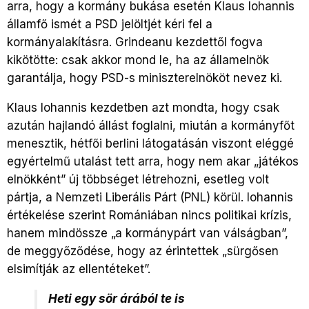
arra, hogy a kormány bukása esetén Klaus Iohannis
államfő ismét a PSD jelöltjét kéri fel a
kormányalakításra. Grindeanu kezdettől fogva
kikötötte: csak akkor mond le, ha az államelnök
garantálja, hogy PSD-s miniszterelnököt nevez ki.
Klaus Iohannis kezdetben azt mondta, hogy csak
azután hajlandó állást foglalni, miután a kormányfőt
menesztik, hétfői berlini látogatásán viszont eléggé
egyértelmű utalást tett arra, hogy nem akar „játékos
elnökként” új többséget létrehozni, esetleg volt
pártja, a Nemzeti Liberális Párt (PNL) körül. Iohannis
értékelése szerint Romániában nincs politikai krízis,
hanem mindössze „a kormánypárt van válságban”,
de meggyőződése, hogy az érintettek „sürgősen
elsimítják az ellentéteket”.
Heti egy sör árából te is