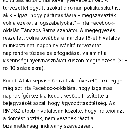
kulturális autonómia törvénytervezetünket. A
tervezettel együtt azokat a román politikusokat is,
akik – igaz, hogy pártutasításra – megszavazták
volna ezeket a jogszabályokat” – írta Facebook-
oldalán Tánczos Barna szenátor. A megegyezés
része lett volna továbbá a március 15-ét hivatalos
munkaszüneti nappá nyilvánító tervezetet
napirendre tűzése és elfogadása, valamint a
kisebbségi nyelvhasználati küszöb megfelezése (20-
ról 10 százalékra).
Korodi Attila képviselőházi frakcióvezető, aki reggel
még azt írta Facebook-oldalára, hogy izgalmas
napnak ígérkezik a keddi, később frissítette a
bejegyzését azzal, hogy #győzöttasötétség. Az
RMDSZ utóbb hivatalosan közölte, hogy frakciói azt
a döntést hozták, nem vesznek részt a
bizalmatlansági indítvány szavazásán.