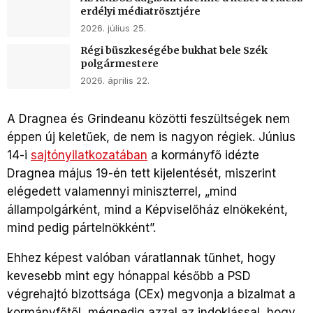
erdélyi médiatrösztjére
2026. július 25.
Régi büszkeségébe bukhat bele Szék
polgármestere
2026. április 22.
A Dragnea és Grindeanu közötti feszültségek nem
éppen új keletűek, de nem is nagyon régiek. Június
14-i
sajtónyilatkozatában
a kormányfő idézte
Dragnea május 19-én tett kijelentését, miszerint
elégedett valamennyi miniszterrel, „mind
állampolgárként, mind a Képviselőház elnökeként,
mind pedig pártelnökként”.
Ehhez képest valóban váratlannak tűnhet, hogy
kevesebb mint egy hónappal később a PSD
végrehajtó bizottsága (CEx) megvonja a bizalmat a
kormányfőtől, mégpedig azzal az indoklással, hogy