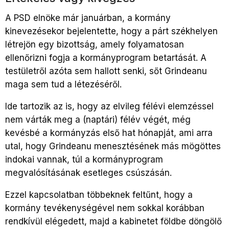
A PSD elnöke már januárban, a kormány
kinevezésekor bejelentette, hogy a párt székhelyen
létrejön egy bizottság, amely folyamatosan
ellenőrizni fogja a kormányprogram betartását. A
testületről azóta sem hallott senki, sőt Grindeanu
maga sem tud a létezéséről.
Ide tartozik az is, hogy az elvileg félévi elemzéssel
nem várták meg a (naptári) félév végét, még
kevésbé a kormányzás első hat hónapját, ami arra
utal, hogy Grindeanu menesztésének más mögöttes
indokai vannak, túl a kormányprogram
megvalósításának esetleges csúszásán.
Ezzel kapcsolatban többeknek feltűnt, hogy a
kormány tevékenységével nem sokkal korábban
rendkívül elégedett, majd a kabinetet földbe döngölő