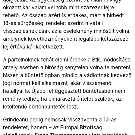
okozott kár valamivel több mint százezer lejre
tehető. Az összeg azért is érdekes, mert a hírhedt
13-as sürgősségi rendelet szerint hivatali
visszaélésnek csak az a cselekmény minősült volna,
amelynek következményeként legalább kétszázezer
lej értékű kár keletkezett.
A pártelnöknek tehát elemi érdeke a Btk. módosítása,
amely esetben a bíróság kénytelen volna felmenteni,
hiszen a büntetőjogban mindig a vádlottnak kedvező
jogi normát kell alkalmazni, akár visszamenő
hatállyal is. Újabb felfüggesztett büntetésben nem
reménykedhet, ha elmarasztaló ítélet születik, az
letöltendő börtönbüntetés lesz.
Grindeanu pedig nemcsak visszavonta a 13-as
rendeletet, hanem – az Európai Bizottság