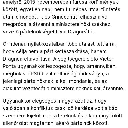
amelyről 2015 novemberében furcsa körülmények
között, egyetlen napi, nem túl népes utcai tüntetés
után lemondott –, és Grindeanut felhasználva
megpróbálja átvenni a miniszterelnöki székhez
vezető pártelnökséget Liviu Dragneától.
Grindenau nyilatkozataiban több utalást tett arra,
hogy célja nem a párt kettészakítása, hanem
Dragnea eltávolítása. A segítségére siető Victor
Ponta ugyanakkor leszögezte, hogy amennyiben
megbukik a PSD bizalmatlansági indítványa, a
jelenlegi pártelnöknek le kell mondania, és az
alakulat vezetését a miniszterelnöknek kell átvennie.
Ugyanakkor elégséges magyarázat az, hogy
valójában a konfliktus csak idő kérdése volt a báb
szerepére kijelölt miniszterelnök és a kormány fölötti
ellenőrzést megtartani akaró pártelnök között.