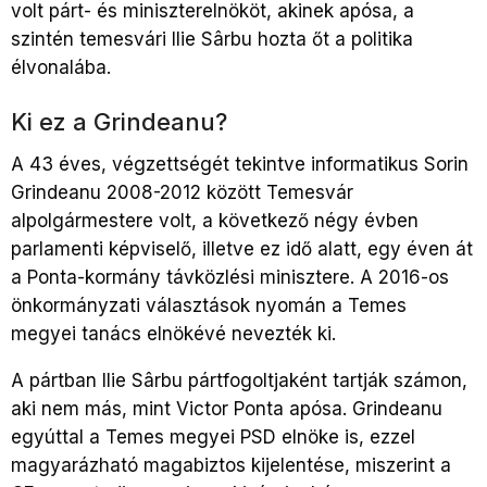
volt párt- és miniszterelnököt, akinek apósa, a
szintén temesvári Ilie Sârbu hozta őt a politika
élvonalába.
Ki ez a Grindeanu?
A 43 éves, végzettségét tekintve informatikus Sorin
Grindeanu 2008-2012 között Temesvár
alpolgármestere volt, a következő négy évben
parlamenti képviselő, illetve ez idő alatt, egy éven át
a Ponta-kormány távközlési minisztere. A 2016-os
önkormányzati választások nyomán a Temes
megyei tanács elnökévé nevezték ki.
A pártban Ilie Sârbu pártfogoltjaként tartják számon,
aki nem más, mint Victor Ponta apósa. Grindeanu
egyúttal a Temes megyei PSD elnöke is, ezzel
magyarázható magabiztos kijelentése, miszerint a