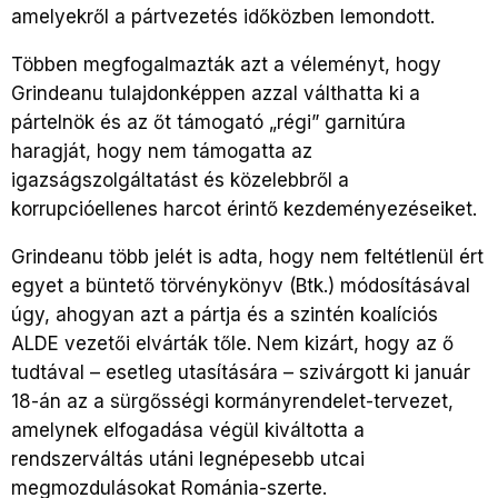
amelyekről a pártvezetés időközben lemondott.
Többen megfogalmazták azt a véleményt, hogy
Grindeanu tulajdonképpen azzal válthatta ki a
pártelnök és az őt támogató „régi” garnitúra
haragját, hogy nem támogatta az
igazságszolgáltatást és közelebbről a
korrupcióellenes harcot érintő kezdeményezéseiket.
Grindeanu több jelét is adta, hogy nem feltétlenül ért
egyet a büntető törvénykönyv (Btk.) módosításával
úgy, ahogyan azt a pártja és a szintén koalíciós
ALDE vezetői elvárták tőle. Nem kizárt, hogy az ő
tudtával – esetleg utasítására – szivárgott ki január
18-án az a sürgősségi kormányrendelet-tervezet,
amelynek elfogadása végül kiváltotta a
rendszerváltás utáni legnépesebb utcai
megmozdulásokat Románia-szerte.