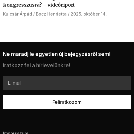
kongresszusra? – videóriport
Kulcsár Árpád
Bocz Henrietta
2025. október 14.
Ne maradj le egyetlen új bejegyzésről sem!
Iratkozz fel a hírlevelünkre!
Impresszum