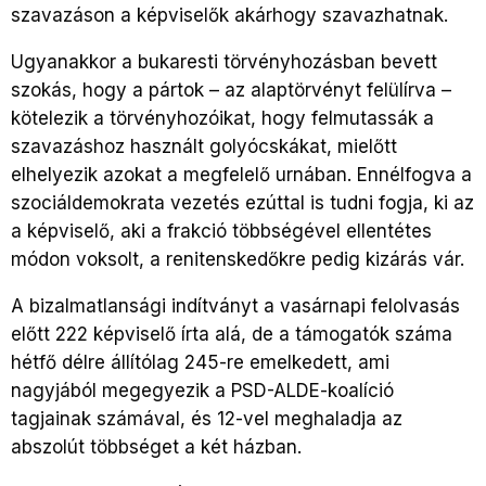
szavazáson a képviselők akárhogy szavazhatnak.
Ugyanakkor a bukaresti törvényhozásban bevett
szokás, hogy a pártok – az alaptörvényt felülírva –
kötelezik a törvényhozóikat, hogy felmutassák a
szavazáshoz használt golyócskákat, mielőtt
elhelyezik azokat a megfelelő urnában. Ennélfogva a
szociáldemokrata vezetés ezúttal is tudni fogja, ki az
a képviselő, aki a frakció többségével ellentétes
módon voksolt, a renitenskedőkre pedig kizárás vár.
A bizalmatlansági indítványt a vasárnapi felolvasás
előtt 222 képviselő írta alá, de a támogatók száma
hétfő délre állítólag 245-re emelkedett, ami
nagyjából megegyezik a PSD-ALDE-koalíció
tagjainak számával, és 12-vel meghaladja az
abszolút többséget a két házban.