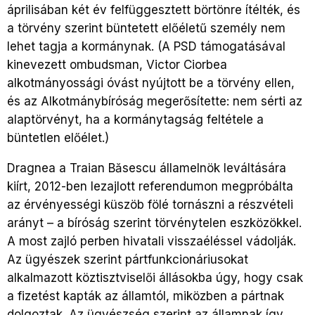
áprilisában két év felfüggesztett börtönre ítélték, és
a törvény szerint büntetett előéletű személy nem
lehet tagja a kormánynak. (A PSD támogatásával
kinevezett ombudsman, Victor Ciorbea
alkotmányossági óvást nyújtott be a törvény ellen,
és az Alkotmánybíróság megerősítette: nem sérti az
alaptörvényt, ha a kormánytagság feltétele a
büntetlen előélet.)
Dragnea a Traian Băsescu államelnök leváltására
kiírt, 2012-ben lezajlott referendumon megpróbálta
az érvényességi küszöb fölé tornászni a részvételi
arányt – a bíróság szerint törvénytelen eszközökkel.
A most zajló perben hivatali visszaéléssel vádolják.
Az ügyészek szerint pártfunkcionáriusokat
alkalmazott köztisztviselői állásokba úgy, hogy csak
a fizetést kapták az államtól, miközben a pártnak
dolgoztak. Az ügyészség szerint az államnak így