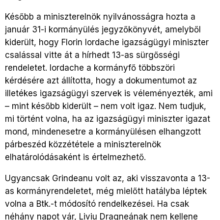
Később a miniszterelnök nyilvánosságra hozta a
január 31-i kormányülés jegyzőkönyvét, amelyből
kiderült, hogy Florin Iordache igazságügyi miniszter
csalással vitte át a hírhedt 13-as sürgősségi
rendeletet. Iordache a kormányfő többszöri
kérdésére azt állította, hogy a dokumentumot az
illetékes igazságügyi szervek is véleményezték, ami
– mint később kiderült – nem volt igaz. Nem tudjuk,
mi történt volna, ha az igazságügyi miniszter igazat
mond, mindenesetre a kormányülésen elhangzott
párbeszéd közzététele a miniszterelnök
elhatárolódásaként is értelmezhető.
Ugyancsak Grindeanu volt az, aki visszavonta a 13-
as kormányrendeletet, még mielőtt hatályba léptek
volna a Btk.-t módosító rendelkezései. Ha csak
néhány napot vár, Liviu Dragneának nem kellene