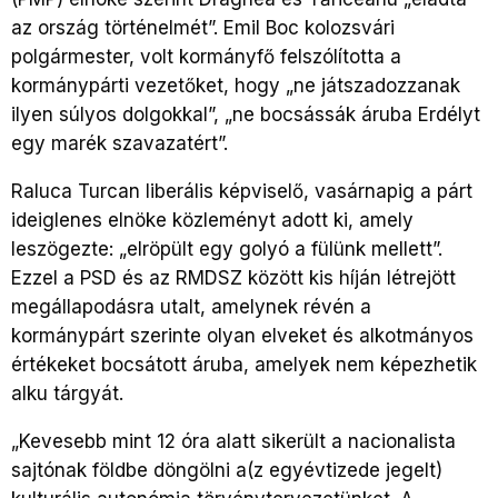
az ország történelmét”. Emil Boc kolozsvári
polgármester, volt kormányfő felszólította a
kormánypárti vezetőket, hogy „ne játszadozzanak
ilyen súlyos dolgokkal”, „ne bocsássák áruba Erdélyt
egy marék szavazatért”.
Raluca Turcan liberális képviselő, vasárnapig a párt
ideiglenes elnöke közleményt adott ki, amely
leszögezte: „elröpült egy golyó a fülünk mellett”.
Ezzel a PSD és az RMDSZ között kis híján létrejött
megállapodásra utalt, amelynek révén a
kormánypárt szerinte olyan elveket és alkotmányos
értékeket bocsátott áruba, amelyek nem képezhetik
alku tárgyát.
„Kevesebb mint 12 óra alatt sikerült a nacionalista
sajtónak földbe döngölni a(z egyévtizede jegelt)