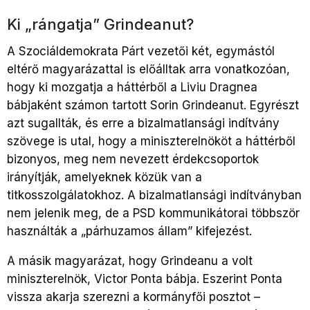
Ki „rángatja” Grindeanut?
A Szociáldemokrata Párt vezetői két, egymástól
eltérő magyarázattal is előálltak arra vonatkozóan,
hogy ki mozgatja a háttérből a Liviu Dragnea
bábjaként számon tartott Sorin Grindeanut. Egyrészt
azt sugallták, és erre a bizalmatlansági indítvány
szövege is utal, hogy a miniszterelnököt a háttérből
bizonyos, meg nem nevezett érdekcsoportok
irányítják, amelyeknek közük van a
titkosszolgálatokhoz. A bizalmatlansági indítványban
nem jelenik meg, de a PSD kommunikátorai többször
használták a „párhuzamos állam” kifejezést.
A másik magyarázat, hogy Grindeanu a volt
miniszterelnök, Victor Ponta bábja. Eszerint Ponta
vissza akarja szerezni a kormányfői posztot –