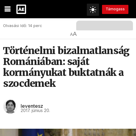
Támogass
Olvasási Idő: 14 perc
A
A
Történelmi bizalmatlanság
Romániában: saját
kormányukat buktatnák a
szocdemek
leventesz
2017. június 20.