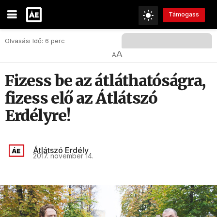
Támogass
Olvasási Idő: 6 perc
A
A
Fizess be az átláthatóságra,
fizess elő az Átlátszó
Erdélyre!
Átlátszó Erdély
2017. november 14.