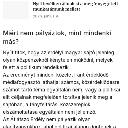
Nyílt levélben állnak ki a megfenyegetett
munkatársunk mellett
2026. június 9.
Miért nem pályáztok, mint mindenki
más?
Nyílt titok, hogy az erdélyi magyar sajtó jelenleg
olyan közpénzekből kénytelen működni, melyek
felett a politikum rendelkezik.
Az eredményt minden, közélet iránt érdeklődő
médiafogyasztó láthatja: számos, közérdeklődésre
számot tartó téma egyáltalán nem, vagy a politikai
elit céljainak megfelelően torzítva jelenik meg a
sajtóban, a tényfeltárás, közszereplők
elszámoltatása egyáltalán nem jellemző.
Az Átlátszó Erdély nem pályázik olyan
alapítványokhoz, ahol politikai alapon döntenek a