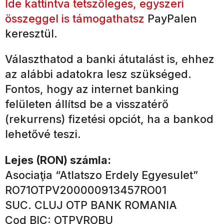
Ide kattintva tetszőleges, egyszeri
összeggel is támogathatsz
PayPalen
keresztül.
Választhatod a banki átutalást is, ehhez
az alábbi adatokra lesz szükséged.
Fontos, hogy az internet banking
felületen állítsd be a visszatérő
(rekurrens) fizetési opciót, ha a bankod
lehetővé teszi.
Lejes (RON) számla:
Asociaţia “Atlatszo Erdely Egyesulet”
RO71OTPV200000913457RO01
SUC. CLUJ OTP BANK ROMANIA
Cod BIC: OTPVROBU