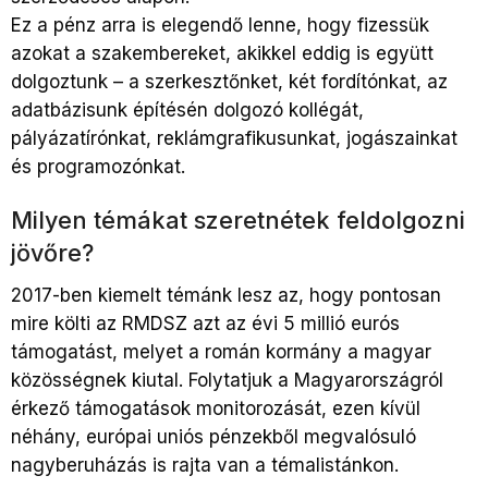
Ez a pénz arra is elegendő lenne, hogy fizessük
azokat a szakembereket, akikkel eddig is együtt
dolgoztunk – a szerkesztőnket, két fordítónkat, az
adatbázisunk építésén dolgozó kollégát,
pályázatírónkat, reklámgrafikusunkat, jogászainkat
és programozónkat.
Milyen témákat szeretnétek feldolgozni
jövőre?
2017-ben kiemelt témánk lesz az, hogy pontosan
mire költi az RMDSZ azt az évi 5 millió eurós
támogatást, melyet a román kormány a magyar
közösségnek kiutal. Folytatjuk a Magyarországról
érkező támogatások monitorozását, ezen kívül
néhány, európai uniós pénzekből megvalósuló
nagyberuházás is rajta van a témalistánkon.