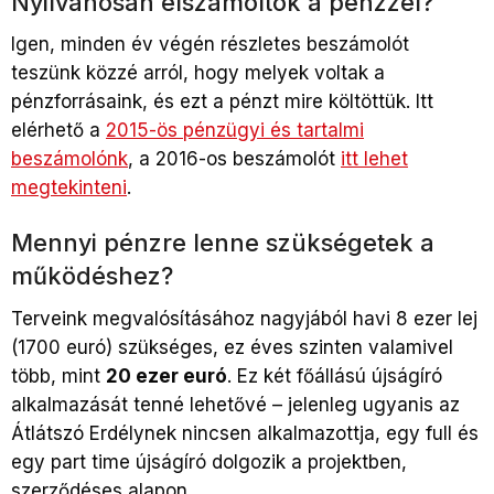
Nyilvánosan elszámoltok a pénzzel?
Igen, minden év végén részletes beszámolót
teszünk közzé arról, hogy melyek voltak a
pénzforrásaink, és ezt a pénzt mire költöttük. Itt
elérhető a
2015-ös pénzügyi és tartalmi
beszámolónk
, a 2016-os beszámolót
itt lehet
megtekinteni
.
Mennyi pénzre lenne szükségetek a
működéshez?
Terveink megvalósításához nagyjából havi 8 ezer lej
(1700 euró) szükséges, ez éves szinten valamivel
több, mint
20 ezer euró
. Ez két főállású újságíró
alkalmazását tenné lehetővé – jelenleg ugyanis az
Átlátszó Erdélynek nincsen alkalmazottja, egy full és
egy part time újságíró dolgozik a projektben,
szerződéses alapon.