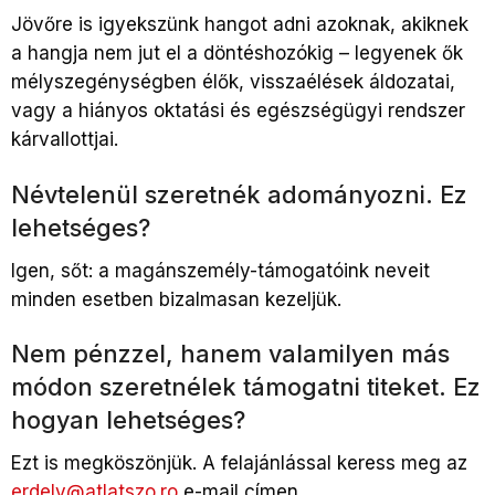
Jövőre is igyekszünk hangot adni azoknak, akiknek
a hangja nem jut el a döntéshozókig – legyenek ők
mélyszegénységben élők, visszaélések áldozatai,
vagy a hiányos oktatási és egészségügyi rendszer
kárvallottjai.
Névtelenül szeretnék adományozni. Ez
lehetséges?
Igen, sőt: a magánszemély-támogatóink neveit
minden esetben bizalmasan kezeljük.
Nem pénzzel, hanem valamilyen más
módon szeretnélek támogatni titeket. Ez
hogyan lehetséges?
Ezt is megköszönjük. A felajánlással keress meg az
erdely@atlatszo.ro
e-mail címen.