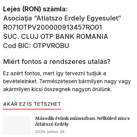
Lejes (RON) számla:
Asociaţia “Atlatszo Erdely Egyesulet”
RO71OTPV200000913457RO01
SUC. CLUJ OTP BANK ROMANIA
Cod BIC: OTPVROBU
Miért fontos a rendszeres utalás?
Ez azért fontos, mert így tervezni tudjuk a
bevételeinket. Természetesen bármilyen nagy vagy
akármilyen kicsi összegnek nagyon örülünk.
AKÁR EZ IS TETSZHET
Második évünk mínuszban. Nélküled nincs
Átlátszó Erdély
2026. június 26.