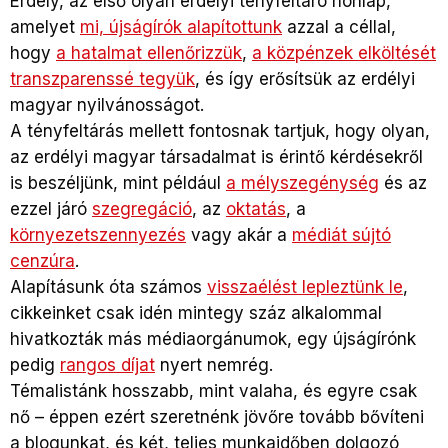
Erdély, az első olyan erdélyi tényfeltáró honlap,
amelyet
mi, újságírók alapítottunk
azzal a céllal,
hogy
a hatalmat ellenőrizzük
,
a közpénzek elköltését
transzparenssé tegyük
, és így erősítsük az erdélyi
magyar nyilvánosságot.
A tényfeltárás mellett fontosnak tartjuk, hogy olyan,
az erdélyi magyar társadalmat is érintő kérdésekről
is beszéljünk, mint például
a mélyszegénység
és az
ezzel járó
szegregáció
, az
oktatás
, a
környezetszennyezés
vagy akár a
médiát sújtó
cenzúra
.
Alapításunk óta számos
visszaélést lepleztünk le
,
cikkeinket csak idén mintegy száz alkalommal
hivatkozták más médiaorgánumok, egy újságírónk
pedig
rangos díjat
nyert nemrég.
Témalistánk hosszabb, mint valaha, és egyre csak
nő – éppen ezért szeretnénk jövőre tovább bővíteni
a blogunkat, és két, teljes munkaidőben dolgozó