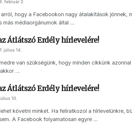
8. február 2.
ál arról, hogy a Facebookon nagy átalakítások jönnek,
s más médiaorgánumok által ...
az Átlátszó Erdély hírlevelére!
. július 14.
ímedre van szükségünk, hogy minden cikkünk azonnal 
akkor ...
az Átlátszó Erdély hírlevelére!
július 10.
ehet követni minket. Ha feliratkozol a hírlevelünkre, 
sem. A Facebook folyamatosan egyre ...