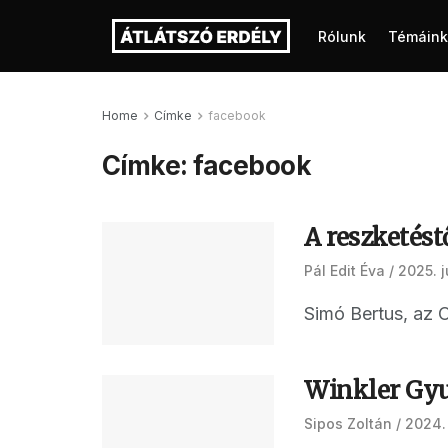
Rólunk
Témáink
Home
Címke
facebook
Címke:
facebook
A reszketést
Pál Edit Éva
2025. j
Simó Bertus, az O
Winkler Gyu
Sipos Zoltán
2024. 