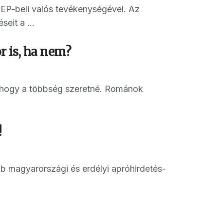
P-beli valós tevékenységével. Az
eit a ...
 is, ha nem?
ahogy a többség szeretné. Románok
!
b magyarországi és erdélyi apróhirdetés-