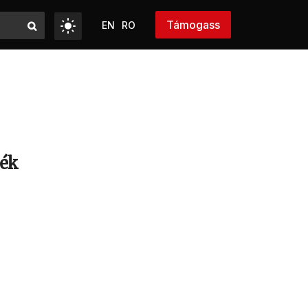
Támogass
EN
RO
dék