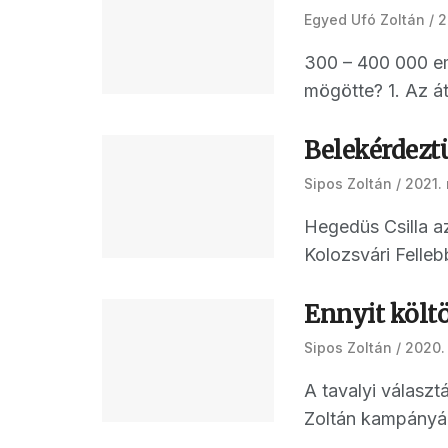
Egyed Ufó Zoltán
2
300 – 400 000 em
mögötte? 1. Az át
Belekérdezt
Sipos Zoltán
2021. 
Hegedüs Csilla a
Kolozsvári Felleb
Ennyit költö
Sipos Zoltán
2020.
A tavalyi választ
Zoltán kampányáb