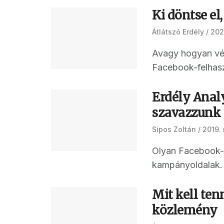
Ki döntse el,
Átlátszó Erdély
2020
Avagy hogyan vé
Facebook-felhasz
Erdély Anal
szavazzunk
Sipos Zoltán
2019.
Olyan Facebook-ol
kampányoldalak. 
Mit kell ten
közlemény