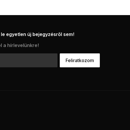
le egyetlen új bejegyzésről sem!
l a hírlevelünkre!