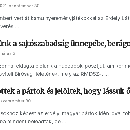
021. szeptember 30.
bert vert át kamu nyereményjátékokkal az Erdély Lát
verés ...
ünk a sajtószabadság ünnepébe, berág
május 3.
zonnal eldugta előlünk a Facebook-posztját, amikor m
bviteli Bíróság ítéletének, mely az RMDSZ-t ...
ttek a pártok és jelöltek, hogy lássuk
 szeptember 30.
ásokhoz képest az erdélyi magyar pártok idén jóval töb
a mindent beleadtak, de ...