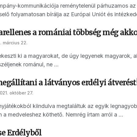
mpány-kommunikációja reménytelenül párhuzamos az E
ő folyamatosan bírálja az Európai Uniót és intézkedés
rellenes a romániai többség még akkor
. március 22.
keszti ki a magyarokat, de úgy legyenek magyarok, 
éljenek románul, ne ...
megállítani a látványos erdélyi átverést
021. október 27.
játékokból kiindulva megtaláltuk az egyik legnagyob
 a medveleshez köthető. Nemrég írtam arról a ...
se Erdélyből