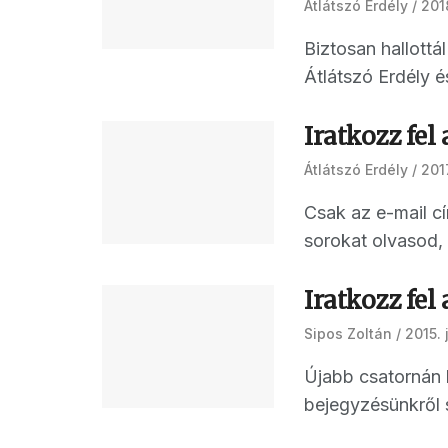
Átlátszó Erdély
201
Biztosan hallott
Átlátszó Erdély é
Iratkozz fel 
Átlátszó Erdély
2017
Csak az e-mail c
sorokat olvasod, 
Iratkozz fel 
Sipos Zoltán
2015. 
Újabb csatornán l
bejegyzésünkről 