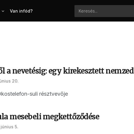
Van infód?
ől a nevetésig: egy kirekesztett nemze
únius 20.
kostelefon-suli résztvevője
la mesebeli megkettőződése
június 5.