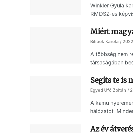
Winkler Gyula ka
RMDSZ-es képvisel
Miért magya
Bilibók Karola
2022
A többség nem re
társaságában besz
Segíts te is 
Egyed Ufó Zoltán
2
A kamu nyeremény
hálózatot. Minden
Az év átveré