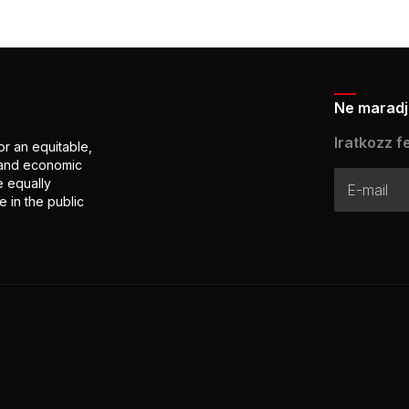
Ne maradj 
Iratkozz fe
or an equitable,
l and economic
e equally
 in the public