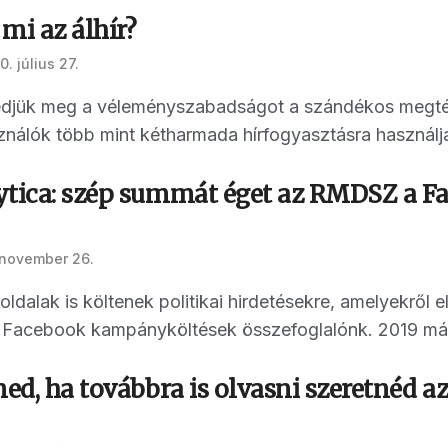
 mi az álhír?
. július 27.
djük meg a véleményszabadságot a szándékos megtév
nálók több mint kétharmada hírfogyasztásra használja 
ytica: szép summát éget az RMDSZ a F
 november 26.
dalak is költenek politikai hirdetésekre, amelyekről 
Facebook kampányköltések összefoglalónk. 2019 márc
ned, ha továbbra is olvasni szeretnéd az