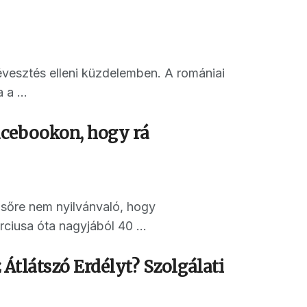
esztés elleni küzdelemben. A romániai
a ...
acebookon, hogy rá
elsőre nem nyilvánvaló, hogy
iusa óta nagyjából 40 ...
 Átlátszó Erdélyt? Szolgálati