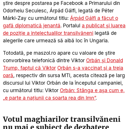
știre despre postarea pe Facebook a Primarului din
Odorheiu Secuiesc, Árpád Gálfi, legată de Péter
Márki-Zay cu următorul titlu:
Árpád Gálfi a făcut o
gafă diplomatică jenantă
. Portalul
a publicat și luarea
de poziție a intelectualilor transilvăneni
legată de
alegerile care urmează să aibă loc în Ungaria.
Totodată, pe maszol.ro apare cu valoare de știre
convorbirea telefonică dintre Viktor
Orbán și Donald
Trump, faptul că
Viktor
Orbán s-a vaccinat și a treia
oară
, respectiv din sursa MTI, acesta citează pe larg
discursul lui Viktor Orbán de la începutul campaniei,
cu următorul titlu: Viktor
Orbán: Stânga e așa cum e,
„e parte a națiunii ca soarta rea din Imn”
.
Votul maghiarilor transilvăneni
nu mai e subiect de dezbatere