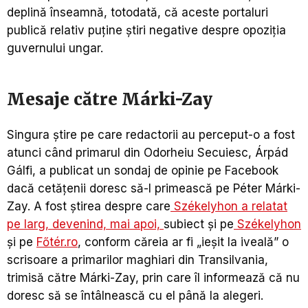
deplină înseamnă, totodată, că aceste portaluri
publică relativ puține știri negative despre opoziția
guvernului ungar.
Mesaje către Márki-Zay
Singura știre pe care redactorii au perceput-o a fost
atunci când primarul din Odorheiu Secuiesc, Árpád
Gálfi, a publicat un sondaj de opinie pe Facebook
dacă cetățenii doresc să-l primească pe Péter Márki-
Zay. A fost știrea despre care
Székelyhon a relatat
pe larg, devenind, mai apoi,
subiect și pe
Székelyhon
și pe
Főtér.ro
, conform căreia ar fi „ieșit la iveală” o
scrisoare a primarilor maghiari din Transilvania,
trimisă către Márki-Zay, prin care îl informează că nu
doresc să se întâlnească cu el până la alegeri.