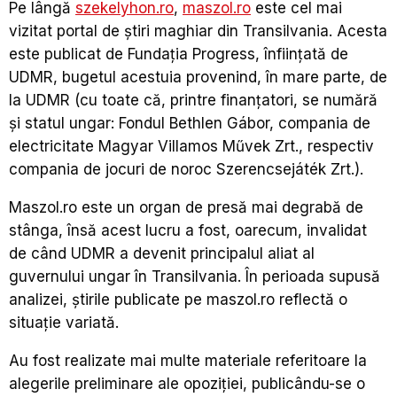
Pe lângă
szekelyhon.ro
,
maszol.ro
este cel mai
vizitat portal de știri maghiar din Transilvania. Acesta
este publicat de Fundația Progress, înființată de
UDMR, bugetul acestuia provenind, în mare parte, de
la UDMR (cu toate că, printre finanțatori, se numără
și statul ungar: Fondul Bethlen Gábor, compania de
electricitate Magyar Villamos Művek Zrt., respectiv
compania de jocuri de noroc Szerencsejáték Zrt.).
Maszol.ro este un organ de presă mai degrabă de
stânga, însă acest lucru a fost, oarecum, invalidat
de când UDMR a devenit principalul aliat al
guvernului ungar în Transilvania. În perioada supusă
analizei, știrile publicate pe maszol.ro reflectă o
situație variată.
Au fost realizate mai multe materiale referitoare la
alegerile preliminare ale opoziției, publicându-se o