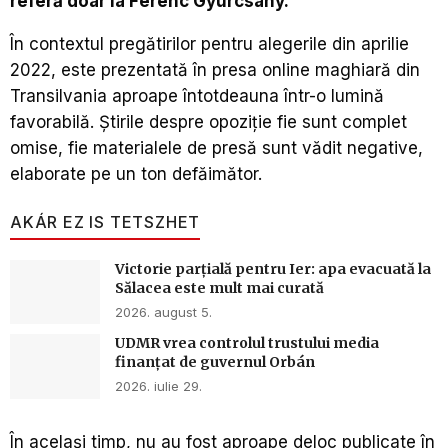
referă doar la Ferenc Gyurcsány.
În contextul pregătirilor pentru alegerile din aprilie
2022, este prezentată în presa online maghiară din
Transilvania aproape întotdeauna într-o lumină
favorabilă. Știrile despre opoziție fie sunt complet
omise, fie materialele de presă sunt vădit negative,
elaborate pe un ton defăimător.
AKÁR EZ IS TETSZHET
Victorie parțială pentru Ier: apa evacuată la
Sălacea este mult mai curată
2026. august 5.
UDMR vrea controlul trustului media
finanțat de guvernul Orbán
2026. iulie 29.
În același timp, nu au fost aproape deloc publicate în