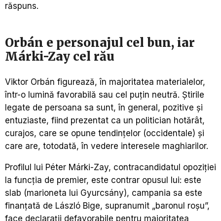
răspuns.
Orbán e personajul cel bun, iar
Márki-Zay cel rău
Viktor Orbán figurează, în majoritatea materialelor,
într-o lumină favorabilă sau cel puțin neutră. Știrile
legate de persoana sa sunt, în general, pozitive și
entuziaste, fiind prezentat ca un politician hotărât,
curajos, care se opune tendințelor (occidentale) și
care are, totodată, în vedere interesele maghiarilor.
Profilul lui Péter Márki-Zay, contracandidatul opoziției
la funcția de premier, este contrar opusul lui: este
slab (marioneta lui Gyurcsány), campania sa este
finanțată de László Bige, supranumit „baronul roșu”,
face declarații defavorabile pentru majoritatea