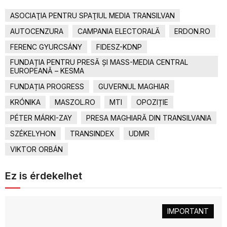
ASOCIAŢIA PENTRU SPAŢIUL MEDIA TRANSILVAN
AUTOCENZURA
CAMPANIA ELECTORALĂ
ERDON.RO
FERENC GYURCSÁNY
FIDESZ-KDNP
FUNDAȚIA PENTRU PRESĂ ȘI MASS-MEDIA CENTRAL
EUROPEANĂ – KESMA
FUNDAȚIA PROGRESS
GUVERNUL MAGHIAR
KRÓNIKA
MASZOL.RO
MTI
OPOZIȚIE
PÉTER MÁRKI-ZAY
PRESA MAGHIARĂ DIN TRANSILVANIA
SZÉKELYHON
TRANSINDEX
UDMR
VIKTOR ORBÁN
Ez is érdekelhet
IMPORTANT