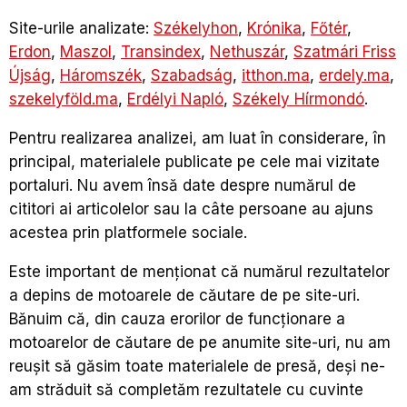
Site-urile analizate:
Székelyhon
,
Krónika
,
Főtér
,
Erdon
,
Maszol
,
Transindex
,
Nethuszár
,
Szatmári Friss
Újság
,
Háromszék
,
Szabadság
,
itthon.ma
,
erdely.ma
,
szekelyföld.ma
,
Erdélyi Napló
,
Székely Hírmondó
.
Pentru realizarea analizei, am luat în considerare, în
principal, materialele publicate pe cele mai vizitate
portaluri. Nu avem însă date despre numărul de
cititori ai articolelor sau la câte persoane au ajuns
acestea prin platformele sociale.
Este important de menționat că numărul rezultatelor
a depins de motoarele de căutare de pe site-uri.
Bănuim că, din cauza erorilor de funcționare a
motoarelor de căutare de pe anumite site-uri, nu am
reușit să găsim toate materialele de presă, deși ne-
am străduit să completăm rezultatele cu cuvinte