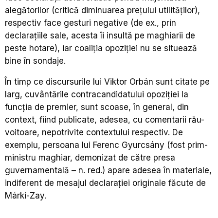
alegătorilor (critică diminuarea prețului utilităților),
respectiv face gesturi negative (de ex., prin
declarațiile sale, acesta îi insultă pe maghiarii de
peste hotare), iar coaliția opoziției nu se situează
bine în sondaje.
În timp ce discursurile lui Viktor Orbán sunt citate pe
larg, cuvântările contracandidatului opoziției la
funcția de premier, sunt scoase, în general, din
context, fiind publicate, adesea, cu comentarii rău-
voitoare, nepotrivite contextului respectiv. De
exemplu, persoana lui Ferenc Gyurcsány (fost prim-
ministru maghiar, demonizat de către presa
guvernamentală – n. red.) apare adesea în materiale,
indiferent de mesajul declarației originale făcute de
Márki-Zay.