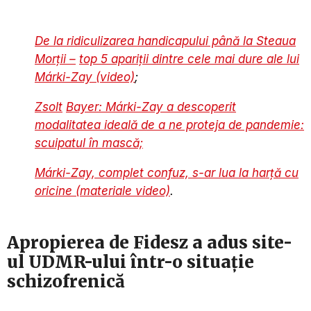
De la ridiculizarea handicapului până la Steaua
Morții –
top 5 apariții dintre cele mai dure ale lui
Márki-Zay (video)
;
Zsolt
Bayer: Márki-Zay a descoperit
modalitatea ideală de a ne proteja de pandemie:
scuipatul în mască;
Márki-Zay, complet confuz, s-ar lua la harță cu
oricine (materiale video)
.
Apropierea de Fidesz a adus site-
ul UDMR-ului într-o situație
schizofrenică