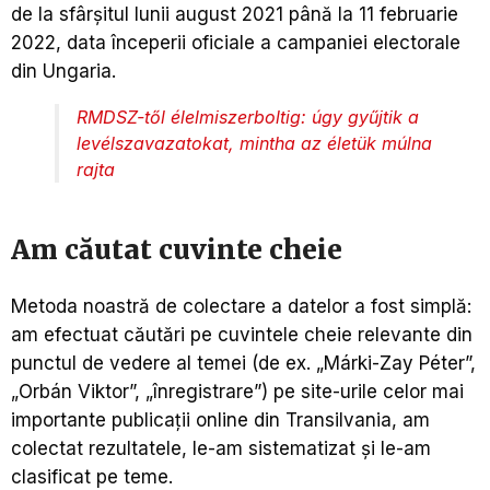
de la sfârșitul lunii august 2021 până la 11 februarie
2022, data începerii oficiale a campaniei electorale
din Ungaria.
RMDSZ-től élelmiszerboltig: úgy gyűjtik a
levélszavazatokat, mintha az életük múlna
rajta
Am căutat cuvinte cheie
Metoda noastră de colectare a datelor a fost simplă:
am efectuat căutări pe cuvintele cheie relevante din
punctul de vedere al temei (de ex. „Márki-Zay Péter”,
„Orbán Viktor”, „înregistrare”) pe site-urile celor mai
importante publicații online din Transilvania, am
colectat rezultatele, le-am sistematizat și le-am
clasificat pe teme.