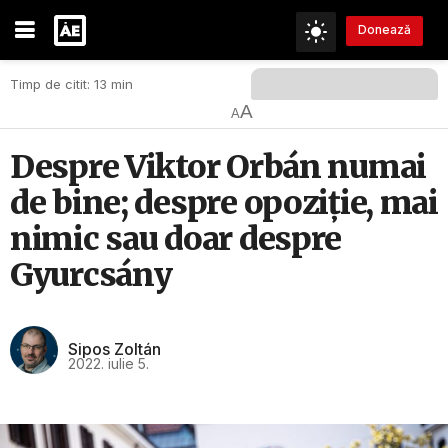
Donează
Timp de citit: 13 min
A
A
Despre Viktor Orbán numai
de bine; despre opoziție, mai
nimic sau doar despre
Gyurcsány
Sipos Zoltán
2022. iulie 5.