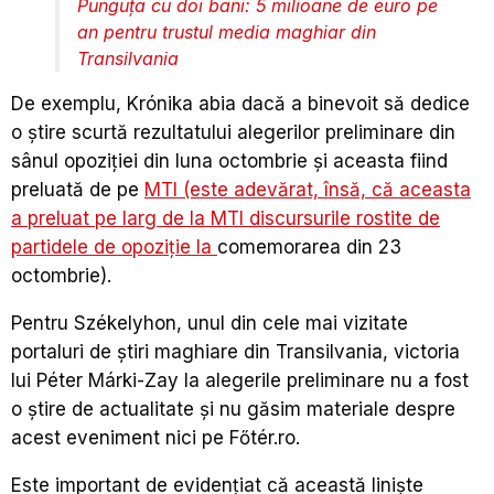
Punguța cu doi bani: 5 milioane de euro pe
an pentru trustul media maghiar din
Transilvania
De exemplu, Krónika abia dacă a binevoit să dedice
o știre scurtă rezultatului alegerilor preliminare din
sânul opoziției din luna octombrie și aceasta fiind
preluată de pe
MTI (este adevărat, însă, că aceasta
a preluat pe larg de la MTI discursurile rostite de
partidele de opoziție la
comemorarea din 23
octombrie).
Pentru Székelyhon, unul din cele mai vizitate
portaluri de știri maghiare din Transilvania, victoria
lui Péter Márki-Zay la alegerile preliminare nu a fost
o știre de actualitate și nu găsim materiale despre
acest eveniment nici pe Főtér.ro.
Este important de evidențiat că această liniște