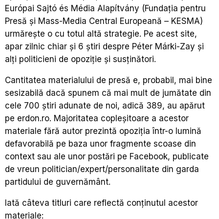
Európai Sajtó és Média Alapítvány (Fundația pentru
Presă și Mass-Media Central Europeană – KESMA)
urmărește o cu totul altă strategie. Pe acest site,
apar zilnic chiar și 6 știri despre Péter Márki-Zay și
alți politicieni de opoziție și susținători.
Cantitatea materialului de presă e, probabil, mai bine
sesizabilă dacă spunem că mai mult de jumătate din
cele 700 știri adunate de noi, adică 389, au apărut
pe erdon.ro. Majoritatea copleșitoare a acestor
materiale fără autor prezintă opoziția într-o lumină
defavorabilă pe baza unor fragmente scoase din
context sau ale unor postări pe Facebook, publicate
de vreun politician/expert/personalitate din garda
partidului de guvernământ.
Iată câteva titluri care reflectă conținutul acestor
materiale: