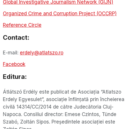
Global Investigative Journalism Network (GIJN)
Organized Crime and Corruption Project (OCCRP)
Reference Circle
Contact:
E-mail:
erdely@atlatszo.ro
Facebook
Editura:
Átlátszó Erdély este publicat de Asociaţia “Atlatszo
Erdely Egyesulet”, asociație înființată prin încheierea
civilă 14314/CC/2014 de către Judecătoria Cluj-
Napoca. Consiliul director: Emese Czintos, Tünde
Szabó, Zoltán Sipos. Președintele asociației este