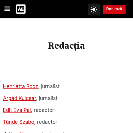
Donează
Redacția
Henrietta Bocz
, jurnalist
Árpád Kulcsár
, jurnalist
Edit Éva Pál
, redactor
Tünde Szabó
, redactor