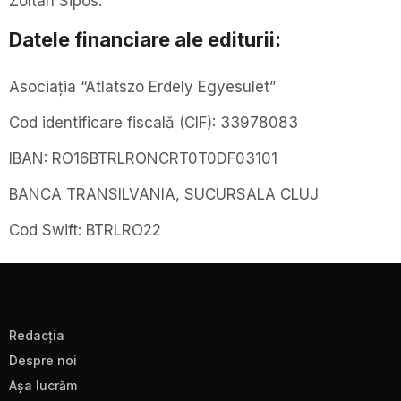
Zoltán Sipos.
Datele financiare ale editurii:
Asociaţia “Atlatszo Erdely Egyesulet”
Cod identificare fiscală (CIF): 33978083
IBAN:
RO16BTRLRONCRT0T0DF03101
BANCA TRANSILVANIA, SUCURSALA CLUJ
Cod Swift:
BTRLRO22
Redacţia
Despre noi
Aşa lucrăm