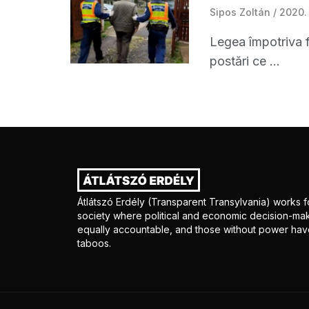
Sipos Zoltán
2020. 
Legea împotriva f
postări ce ...
Átlátszó Erdély (Transparent Transylvania) works fo
society where political and economic decision-mak
equally accountable, and those without power have
taboos.