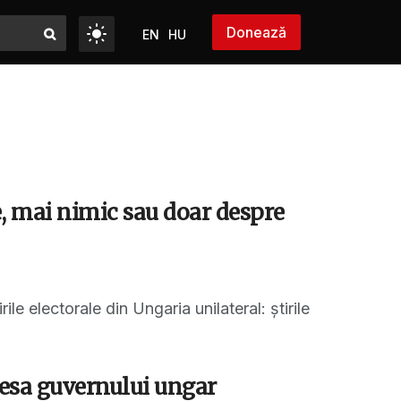
Donează
EN
HU
, mai nimic sau doar despre
le electorale din Ungaria unilateral: știrile
dresa guvernului ungar