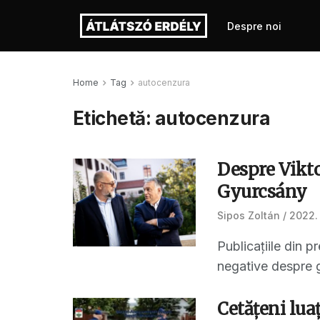
Despre noi
Home
Tag
autocenzura
Etichetă:
autocenzura
Despre Vikto
Gyurcsány
Sipos Zoltán
2022. 
Publicațiile din p
negative despre g
Cetăţeni lua