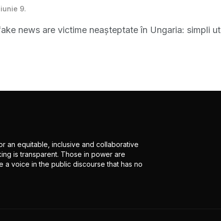
iunie 9.
ake news are victime neaşteptate în Ungaria: simpli ut
r an equitable, inclusive and collaborative
ing is transparent. Those in power are
 a voice in the public discourse that has no