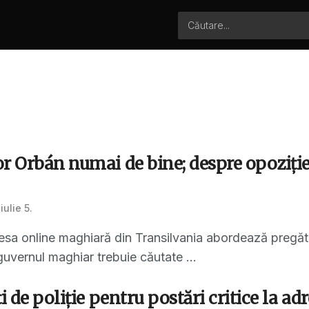
r Orbán numai de bine; despre opoziție
iulie 5.
resa online maghiară din Transilvania abordează pregătiri
uvernul maghiar trebuie căutate ...
ţi de poliţie pentru postări critice la a