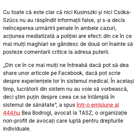
Cu toate că este clar că nici Kusinszki şi nici Csóka-
Szűcs nu au răspîndit informaţii false, şi s-a decis
neînceperea urmăririi penale în ambele cazuri,
acţiunea mediatizată a poliţiei are efect: din ce în ce
mai mulţi maghiari se gândesc de două ori înainte să
posteze comentarii critice la adresa puterii.
„Din ce în ce mai mulţi ne întreabă dacă pot să dea
share unor articole pe Facebook, dacă pot scrie
despre experienţele lor în sistemul medical. În acelaşi
timp, lucrătorii din sistem nu au voie să vorbească,
deci ştim puţin despre ceea ce se întâmplă în
sistemul de sănătate”, a spus
într-o emisiune al
444.hu
Bea Bodrogi, avocat la TASZ, o organizaţie
non-profit de avocaţi care luptă pentru drepturile
individuale.