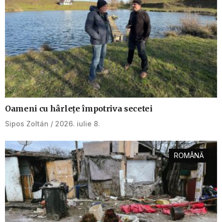
Oameni cu hârlețe împotriva secetei
Sipos Zoltán
2026. iulie 8.
ROMÂNĂ