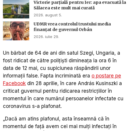
Victorie parțială pentru Ier: apa evacuată la
Sălacea este mult mai curată
2026. august 5.
UDMR vrea controlul trustului media
finanțat de guvernul Orbán
2026. iulie 29.
Un bărbat de 64 de ani din satul Szegi, Ungaria, a
fost ridicat de către poliţişti dimineaţa la ora 6 în
data de 12 mai, cu supiciunea răspândirii unor
informaţii false. Fapta incriminată era
o postare pe
Facebook
din 28 aprilie, în care András Kusinszki a
criticat guvernul pentru ridicarea restricţiilor în
momentul în care numărul persoanelor infectate cu
coronavirus s-a plafonat.
„Dacă am atins plafonul, asta înseamnă că în
momentul de faţă avem cei mai mulţi infectaţi în