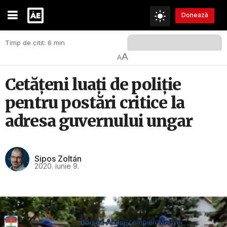
Donează
Timp de citit: 6 min
A
A
Cetăţeni luaţi de poliţie
pentru postări critice la
adresa guvernului ungar
Sipos Zoltán
2020. iunie 9.