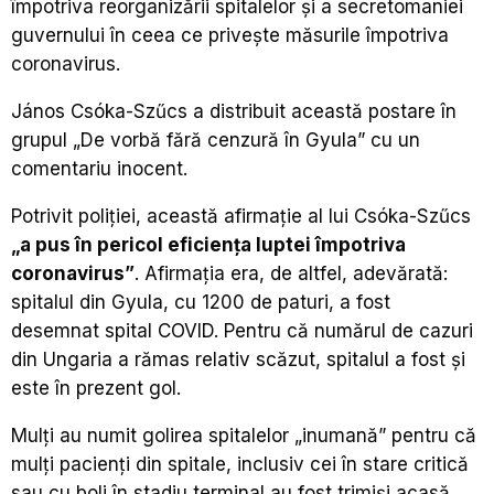
împotriva reorganizării spitalelor şi a secretomaniei
guvernului în ceea ce priveşte măsurile împotriva
coronavirus.
János Csóka-Szűcs a distribuit această postare în
grupul „De vorbă fără cenzură în Gyula” cu un
comentariu inocent.
Potrivit poliţiei, această afirmaţie al lui Csóka-Szűcs
„a pus în pericol eficienţa luptei împotriva
coronavirus”
. Afirmaţia era, de altfel, adevărată:
spitalul din Gyula, cu 1200 de paturi, a fost
desemnat spital COVID. Pentru că numărul de cazuri
din Ungaria a rămas relativ scăzut, spitalul a fost şi
este în prezent gol.
Mulţi au numit golirea spitalelor „inumană” pentru că
mulţi pacienţi din spitale, inclusiv cei în stare critică
sau cu boli în stadiu terminal au fost trimişi acasă,