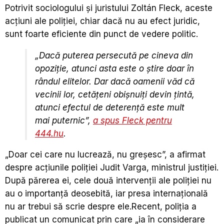
Potrivit sociologului şi juristului Zoltán Fleck, aceste
acţiuni ale poliţiei, chiar dacă nu au efect juridic,
sunt foarte eficiente din punct de vedere politic.
„Dacă puterea persecută pe cineva din
opoziţie, atunci asta este o ştire doar în
rândul elitelor. Dar dacă oamenii văd că
vecinii lor, cetăţeni obişnuiţi devin ţintă,
atunci efectul de deterenţă este mult
mai puternic”,
a spus Fleck pentru
444.hu
.
„Doar cei care nu lucrează, nu greşesc”, a afirmat
despre acţiunile poliţiei Judit Varga, ministrul justiţiei.
După părerea ei, cele două intervenţii ale poliţiei nu
au o importanţă deosebită, iar presa internaţională
nu ar trebui să scrie despre ele.Recent, poliţia a
publicat un comunicat prin care „ia în considerare