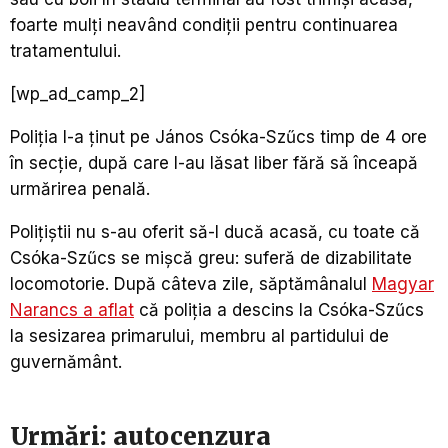
foarte mulţi neavând condiţii pentru continuarea
tratamentului.
[wp_ad_camp_2]
Poliţia l-a ţinut pe János Csóka-Szűcs timp de 4 ore
în secţie, după care l-au lăsat liber fără să înceapă
urmărirea penală.
Poliţiştii nu s-au oferit să-l ducă acasă, cu toate că
Csóka-Szűcs se mişcă greu: suferă de dizabilitate
locomotorie. După câteva zile, săptămânalul
Magyar
Narancs a aflat
că poliţia a descins la Csóka-Szűcs
la sesizarea primarului, membru al partidului de
guvernământ.
Urmări: autocenzura