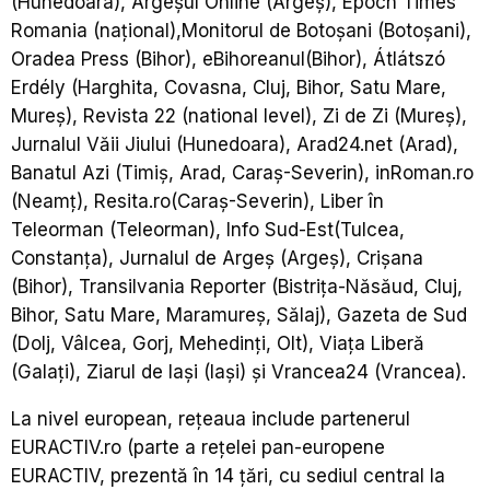
(Hunedoara), Argeșul Online (Argeș), Epoch Times
Romania (național),Monitorul de Botoșani (Botoșani),
Oradea Press (Bihor), eBihoreanul(Bihor), Átlátszó
Erdély (Harghita, Covasna, Cluj, Bihor, Satu Mare,
Mureș), Revista 22 (national level), Zi de Zi (Mureș),
Jurnalul Văii Jiului (Hunedoara), Arad24.net (Arad),
Banatul Azi (Timiș, Arad, Caraș-Severin), inRoman.ro
(Neamț), Resita.ro(Caraș-Severin), Liber în
Teleorman (Teleorman), Info Sud-Est(Tulcea,
Constanța), Jurnalul de Argeș (Argeș), Crișana
(Bihor), Transilvania Reporter (Bistrița-Năsăud, Cluj,
Bihor, Satu Mare, Maramureș, Sălaj), Gazeta de Sud
(Dolj, Vâlcea, Gorj, Mehedinți, Olt), Viața Liberă
(Galați), Ziarul de Iași (Iași) și Vrancea24 (Vrancea).
La nivel european, rețeaua include partenerul
EURACTIV.ro (parte a rețelei pan-europene
EURACTIV, prezentă în 14 țări, cu sediul central la