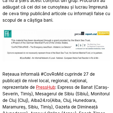
că nu a şters acest conţinut din grup. Procurorii au
adăugat că cei doi se cunoşteau şi lucrau împreună
de ceva timp publicând articole cu informaţii false cu
scopul de a câştiga bani.
Rețeaua informală #CovRoMd cuprinde 27 de
publicații de nivel local, regional, național,
reprezentate de
PressHub
: Express de Banat (Caraș-
Severin, Timiș), Mesagerul de Sibiu (Sibiu), Monitorul
de Cluj (Cluj), Alba24.ro(Alba, Cluj, Hunedoara,
Maramureș, Sibiu, Timiș), Gazeta de Dimineață