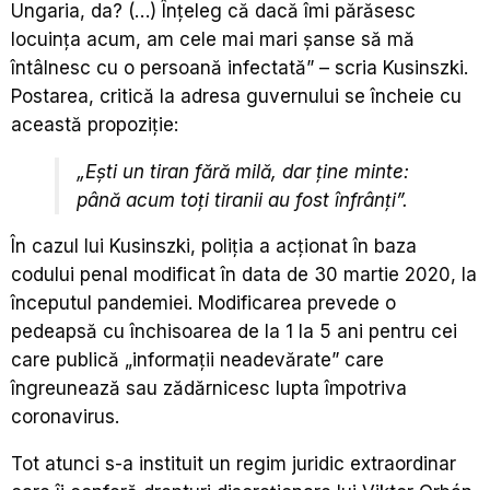
Ungaria, da? (…) Înţeleg că dacă îmi părăsesc
locuinţa acum, am cele mai mari şanse să mă
întâlnesc cu o persoană infectată” – scria Kusinszki.
Postarea, critică la adresa guvernului se încheie cu
această propoziţie:
„Eşti un tiran fără milă, dar ţine minte:
până acum toţi tiranii au fost înfrânţi”.
În cazul lui Kusinszki, poliţia a acţionat în baza
codului penal modificat în data de 30 martie 2020, la
începutul pandemiei. Modificarea prevede o
pedeapsă cu închisoarea de la 1 la 5 ani pentru cei
care publică „informaţii neadevărate” care
îngreunează sau zădărnicesc lupta împotriva
coronavirus.
Tot atunci s-a instituit un regim juridic extraordinar