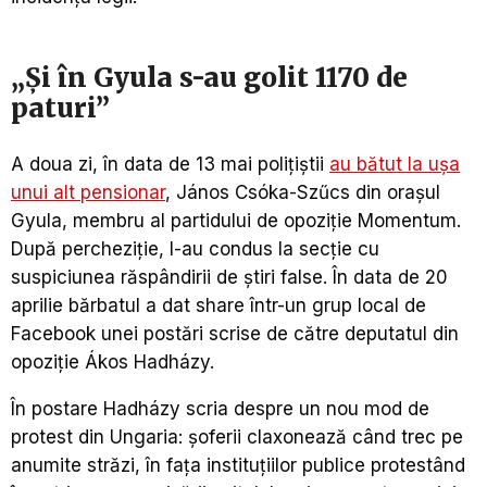
„Şi în Gyula s-au golit 1170 de
paturi”
A doua zi, în data de 13 mai poliţiştii
au bătut la uşa
unui alt pensionar
, János Csóka-Szűcs din oraşul
Gyula, membru al partidului de opoziţie Momentum.
După percheziţie, l-au condus la secţie cu
suspiciunea răspândirii de ştiri false. În data de 20
aprilie bărbatul a dat share într-un grup local de
Facebook unei postări scrise de către deputatul din
opoziţie Ákos Hadházy.
În postare Hadházy scria despre un nou mod de
protest din Ungaria: şoferii claxonează când trec pe
anumite străzi, în faţa instituţiilor publice protestând