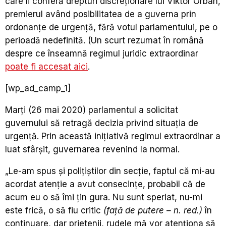
care îi conferă drepturi discreţionare lui Viktor Orbán,
premierul având posibilitatea de a guverna prin
ordonanţe de urgenţă, fără votul parlamentului, pe o
perioadă nedefinită. (Un scurt rezumat în română
despre ce înseamnă regimul juridic extraordinar
poate fi accesat aici
.
[wp_ad_camp_1]
Marţi (26 mai 2020) parlamentul a solicitat
guvernului să retragă decizia privind situaţia de
urgenţă. Prin această iniţiativă regimul extraordinar a
luat sfârşit, guvernarea revenind la normal.
„Le-am spus şi poliţiştilor din secţie, faptul că mi-au
acordat atenţie a avut consecințe, probabil că de
acum eu o să îmi ţin gura. Nu sunt speriat, nu-mi
este frică, o să fiu critic
(faţă de putere – n. red.)
în
continuare, dar prietenii, rudele mă vor atenţiona să