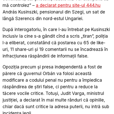
mă controlez” –
a declarat pentru site-ul 444.hu
András Kusinszki, pensionarul din Szegi, un sat de
lângă Szerencs din nord-estul Ungariei.
După interogatoriu, în care l-au întrebat pe Kusinszki
inclusiv la cine s-a gândit cînd a scris „tiran”, poliţia
l-a eliberat, constatând că postarea cu 65 de like-
uri, 11 share-uri şi 19 comentarii nu se încadrează în
infracţiunea răspândirii de informaţii false.
Opoziţia precum şi presa independentă a fost de
părere că guvernul Orbán va folosi această
modificare a codului penal nu pentru a împiedica
răspândirea de ştiri false, ci pentru a reduce la
tăcere vocile critice. Totuși, Judit Varga, ministrul
justiţiei, a declarat în mai multe rânduri că opiniile,
chiar dacă sunt critice la adresa puterii, nu intră sub
incidenţa legii.