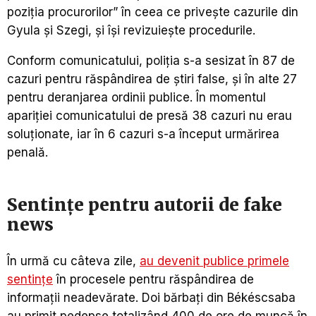
poziţia procurorilor” în ceea ce priveşte cazurile din
Gyula şi Szegi, şi îşi revizuieşte procedurile.
Conform comunicatului, poliţia s-a sesizat în 87 de
cazuri pentru răspândirea de ştiri false, şi în alte 27
pentru deranjarea ordinii publice. În momentul
apariţiei comunicatului de presă 38 cazuri nu erau
soluţionate, iar în 6 cazuri s-a început urmărirea
penală.
Sentinţe pentru autorii de fake
news
În urmă cu câteva zile,
au devenit publice primele
sentinţe
în procesele pentru răspândirea de
informaţii neadevărate. Doi bărbaţi din Békéscsaba
au primit pedepse totalizând 400 de ore de muncă în