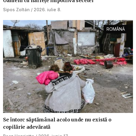
Oameni cu hârlețe împotriva secetei
Sipos Zoltán
2026. iulie 8.
ROMÂNĂ
Se întorc săptămânal acolo unde nu există o
copilărie adevărată