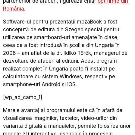
partenerilor de afaceri, figurează chiar
opt firme din
România
.
Software-ul pentru prezentații mozaBook a fost
concepută de editura din Szeged special pentru
utilizarea pe smartboard-uri amenajate în clase,
ceea ce a fost introdusă în școlile din Ungaria în
2008 – am aflat de la dr. Ildikó Török, managerul de
dezvoltare de afaceri al editurii. Acest program
realizat complet în Ungaria poate fi instalat pe
calculatoare cu sistem Windows, respectiv pe
smartphone-uri Android și iOS.
[wp_ad_camp_1]
Marele avantaj al programului este că în afară de
vizualizarea imaginilor, textelor, video-urilor din
varianta digitală a manualelor, permite folosirea unor
modele 3D interactive, esențiale în procesele