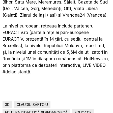
Bihor, Satu Mare, Maramureș, Sălaj), Gazeta de Sud
(Dolj, Vâlcea, Gorj, Mehedinți, Olt), Viața Liberă
(Galați), Ziarul de Iași (Iași) și Vrancea24 (Vrancea).
La nivel european, rețeaua include partenerul
EURACTIV.ro (parte a rețelei pan-europene
EURACTIV, prezentă în 14 țări, cu sediul central la
Bruxelles), la nivelul Republicii Moldova, report.md,
și, la nivelul unei comunități de 5,6M de utilizatori în
România și 1M în diaspora românească, HotNews.ro,
prin platforma de dezbateri interactive, LIVE VIDEO
#deladistanță.
3D
CLAUDIU SĂFTOIU
EDITURA DIDACTICĂ ȘI PEDAGOGICĂ
EDUCAȚIE