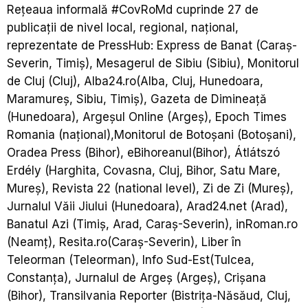
Rețeaua informală #CovRoMd cuprinde 27 de
publicații de nivel local, regional, național,
reprezentate de PressHub: Express de Banat (Caraș-
Severin, Timiș), Mesagerul de Sibiu (Sibiu), Monitorul
de Cluj (Cluj), Alba24.ro(Alba, Cluj, Hunedoara,
Maramureș, Sibiu, Timiș), Gazeta de Dimineață
(Hunedoara), Argeșul Online (Argeș), Epoch Times
Romania (național),Monitorul de Botoșani (Botoșani),
Oradea Press (Bihor), eBihoreanul(Bihor), Átlátszó
Erdély (Harghita, Covasna, Cluj, Bihor, Satu Mare,
Mureș), Revista 22 (national level), Zi de Zi (Mureș),
Jurnalul Văii Jiului (Hunedoara), Arad24.net (Arad),
Banatul Azi (Timiș, Arad, Caraș-Severin), inRoman.ro
(Neamț), Resita.ro(Caraș-Severin), Liber în
Teleorman (Teleorman), Info Sud-Est(Tulcea,
Constanța), Jurnalul de Argeș (Argeș), Crișana
(Bihor), Transilvania Reporter (Bistrița-Năsăud, Cluj,