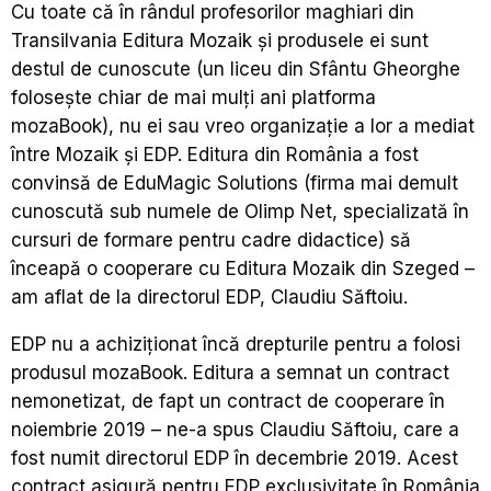
Cu toate că în rândul profesorilor maghiari din
Transilvania Editura Mozaik și produsele ei sunt
destul de cunoscute (un liceu din Sfântu Gheorghe
folosește chiar de mai mulți ani platforma
mozaBook), nu ei sau vreo organizație a lor a mediat
între Mozaik și EDP. Editura din România a fost
convinsă de EduMagic Solutions (firma mai demult
cunoscută sub numele de Olimp Net, specializată în
cursuri de formare pentru cadre didactice) să
înceapă o cooperare cu Editura Mozaik din Szeged –
am aflat de la directorul EDP, Claudiu Săftoiu.
EDP nu a achiziționat încă drepturile pentru a folosi
produsul mozaBook. Editura a semnat un contract
nemonetizat, de fapt un contract de cooperare în
noiembrie 2019 – ne-a spus Claudiu Săftoiu, care a
fost numit directorul EDP în decembrie 2019. Acest
contract asigură pentru EDP exclusivitate în România