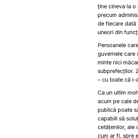
ține cineva la o
precum administ
de fiecare dată 
uneori din funcț
Persoanele care 
guvernele care 
minte nici măcar
subprefecților. 
– cu toate că i-a
Ca un ultim moh
acum pe cale de
publică poate să
capabili să solu
cetățenilor, ale 
cum ar fi, spre 