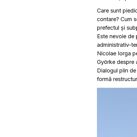
Care sunt piedi
contare? Cum se
prefectul și su
Este nevoie de p
administrativ-ter
Nicolae Iorga p
Györke despre ac
Dialogul plin de
formă restructur