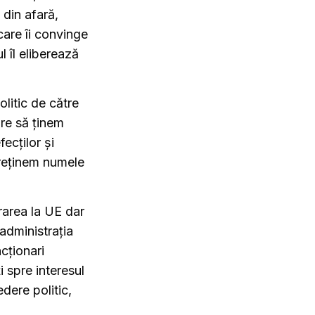
 din afară,
are îi convinge
 îl eliberează
litic de către
are să ținem
ecților și
 reținem numele
rarea la UE dar
administrația
cționari
i spre interesul
edere politic,