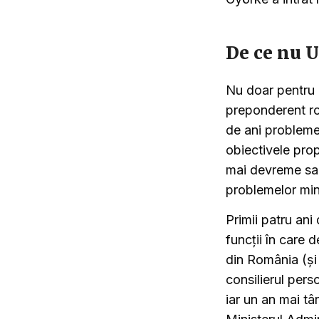
De ce nu
Nu doar pentru c
preponderent ro
de ani problemel
obiectivele prop
mai devreme sau
problemelor mino
Primii patru ani
funcții în care 
din România (și 
consilierul pers
iar un an mai tâ