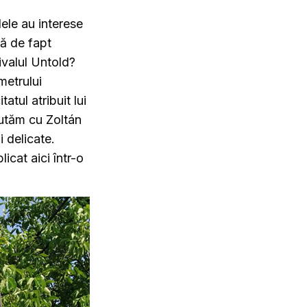
ele au interese
pă de fapt
ivalul Untold?
metrului
atul atribuit lui
cutăm cu Zoltán
i delicate.
icat aici într-o