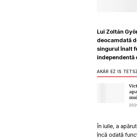
Lui Zoltán Györ
deocamdată doa
singurul înalt 
independentă de
AKÁR EZ IS TETS
Vic
apa
mul
2026
În iulie, a apăr
încă odată funcț