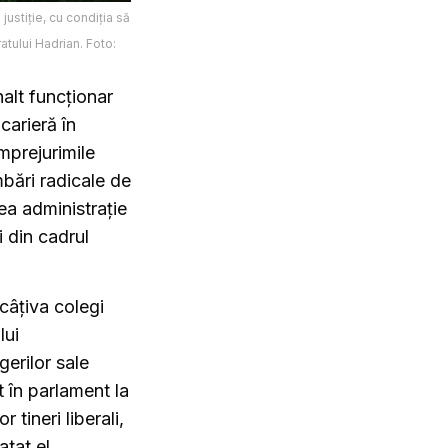
justiție, cu condiția să
tului Hadrian. Foto:
nalt funcționar
carieră în
împrejurimile
mbări radicale de
rea administrație
i din cadrul
câțiva colegi
lui
erilor sale
t în parlament la
 tineri liberali,
tat el.