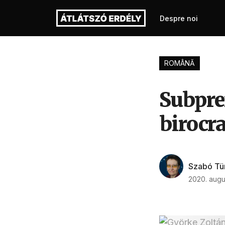
Despre noi
ROMÂNĂ
Subpref
birocr
Szabó Tü
2020. augus