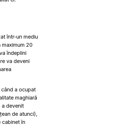
zat într-un mediu
 în maximum 20
va îndeplini
are va deveni
narea
L, când a ocupat
alitate maghiară
4 a devenit
ețean de atunci),
e cabinet în