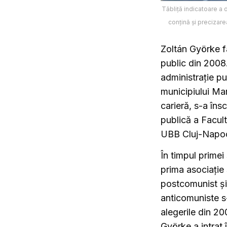
Tăbliță indicatoare a d
conțină și precizar
Zoltán Györke fa
public din 2008.
administrație pu
municipiului Mar
carieră, s-a îns
publică a Facult
UBB Cluj-Napo
În timpul primei
prima asociație 
postcomunist și
anticomuniste s-
alegerile din 200
Györke a intrat 