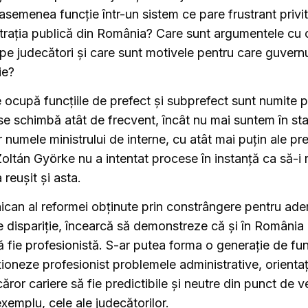
 asemenea funcție într-un sistem ce pare frustrant privit
rația publică din România? Care sunt argumentele cu c
pe judecători și care sunt motivele pentru care guvernul
ie?
ocupă funcțiile de prefect și subprefect sunt numite po
se schimbă atât de frecvent, încât nu mai suntem în st
 numele ministrului de interne, cu atât mai puțin ale pref
Zoltán Györke nu a intentat procese în instanță ca să-i
 reușit și asta.
ican al reformei obținute prin constrângere pentru ade
 dispariție, încearcă să demonstreze că și în România 
 fie profesionistă. S-ar putea forma o generație de fun
ționeze profesionist problemele administrative, orientaț
căror cariere să fie predictibile și neutre din punct de v
exemplu, cele ale judecătorilor.