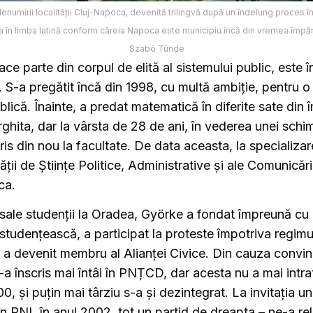
enumirii localității Cluj-Napoca, devenită trilingvă după un îndelung proces în 
ea în limba latină conform căreia Napoca este municipiu încă din vremea împăra
Szabó Tünde
ce parte din corpul de elită al sistemului public, este î
 S-a pregătit încă din 1998, cu multă ambiție, pentru o 
blică. Înainte, a predat matematică în diferite sate din 
ghita, dar la vârsta de 28 de ani, în vederea unei schi
cris din nou la facultate. De data aceasta, la specializa
ății de Științe Politice, Administrative și ale Comunicări
ca.
 sale studenții la Oradea, Györke a fondat împreună cu 
studențească, a participat la proteste împotriva regimu
 a devenit membru al Alianței Civice. Din cauza conving
a înscris mai întâi în PNȚCD, dar acesta nu a mai intra
0, și puțin mai târziu s-a și dezintegrat. La invitația unor
în PNL în anul 2002, tot un partid de dreapta – ne-a rela