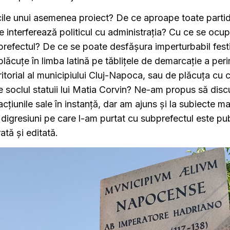
cile unui asemenea proiect? De ce aproape toate partid
 interferează politicul cu administrația? Cu ce se ocu
bprefectul? De ce se poate desfășura imperturbabil fest
lăcuțe în limba latină pe tăblițele de demarcaţie a peri
itorial al municipiului Cluj-Napoca, sau de plăcuța cu cit
e soclul statuii lui Matia Corvin? Ne-am propus să dis
țiunile sale în instanță, dar am ajuns și la subiecte ma
 digresiuni pe care l-am purtat cu subprefectul este publ
ată și editată.