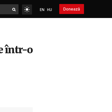
Donează
EN
HU
 într-o