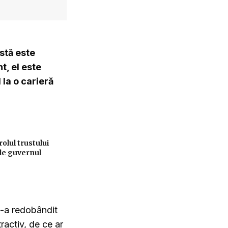
istă este
, el este
 la o carieră
lul trustului
de guvernul
și-a redobândit
ractiv, de ce ar