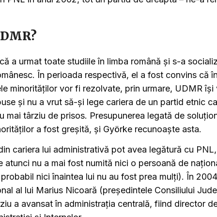
 UDMR?
ă a urmat toate studiile în limba română și s-a sociali
mânesc. În perioada respectivă, el a fost convins că
e minorităților vor fi rezolvate, prin urmare, UDMR își 
use și nu a vrut să-și lege cariera de un partid etnic c
 mai târziu de prisos. Presupunerea legată de soluțio
rităților a fost greșită, și Györke recunoaște asta.
 din cariera lui administrativă pot avea legătură cu PN
de atunci nu a mai fost numită nici o persoană de națion
probabil nici înaintea lui nu au fost prea mulți). În 200
onal al lui Marius Nicoară (președintele Consiliului Jud
rziu a avansat în administrația centrală, fiind director d