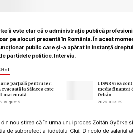
ke îi este clar că o administrație publică profesion
r pe alocuri prezentă în România. În acest moment
funcționar public care și-a apărat în instanță dreptul
 partidele politice. Interviu.
ZHET
torie parțială pentru Ier:
UDMR vrea contro
 evacuată la Sălacea este
media finanțat 
t mai curată
Orbán
. august 5.
2026. iulie 29.
ut din nou știrea că în urma unui proces Zoltán Györke 
ia de subprefect al județului Cluj. Dincolo de salariul at