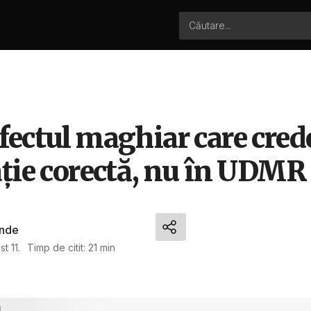
ectul maghiar care crede
ație corectă, nu în UDMR
nde
t 11.
Timp de citit: 21 min