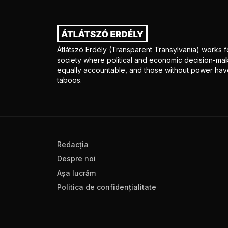
Átlátszó Erdély (Transparent Transylvania) works fo
society where political and economic decision-mak
equally accountable, and those without power have
taboos.
Redacţia
Despre noi
Aşa lucrăm
Politica de confidenţialitate