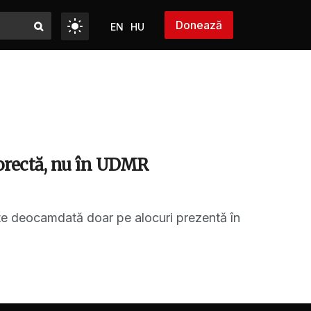
Donează
EN
HU
corectă, nu în UDMR
este deocamdată doar pe alocuri prezentă în