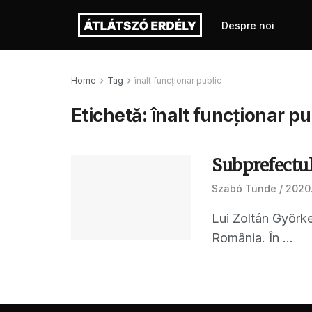
Despre noi
Home
Tag
înalt funcționar public
Etichetă:
înalt funcționar pu
Subprefectul
Szabó Tünde
2020.
Lui Zoltán Györke
România. În ...