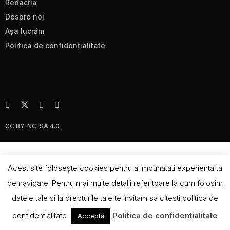
Redacţia
Despre noi
Aşa lucrăm
Politica de confidenţialitate
CC BY-NC-SA 4.0
Acest site foloseşte cookies pentru a imbunatati experienta ta
de navigare. Pentru mai multe detalii referitoare la cum folosim
datele tale si la drepturile tale te invitam sa citesti politica de
confidentialitate
Politica de confidentialitate
Acceptă