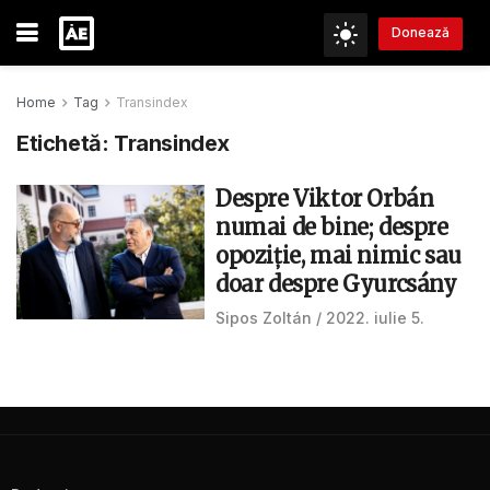
Donează
Home
Tag
Transindex
Etichetă:
Transindex
Despre Viktor Orbán
numai de bine; despre
opoziție, mai nimic sau
doar despre Gyurcsány
Sipos Zoltán
2022. iulie 5.