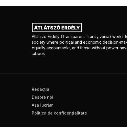
Átlátszó Erdély (Transparent Transylvania) works fo
society where political and economic decision-mak
equally accountable, and those without power have
taboos.
Redacţia
Despre noi
Aşa lucrăm
Politica de confidenţialitate