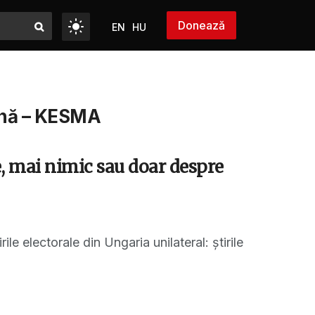
Donează
EN
HU
ană – KESMA
, mai nimic sau doar despre
le electorale din Ungaria unilateral: știrile