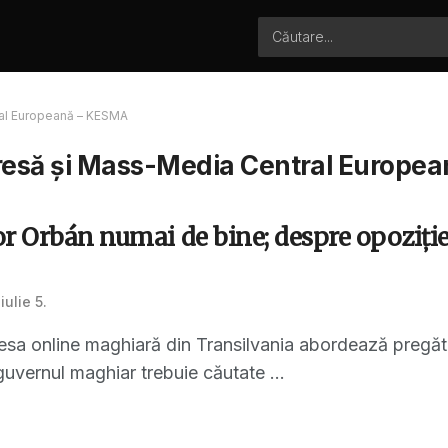
ral Europeană – KESMA
resă și Mass-Media Central Europe
r Orbán numai de bine; despre opoziție
iulie 5.
resa online maghiară din Transilvania abordează pregătiri
uvernul maghiar trebuie căutate ...