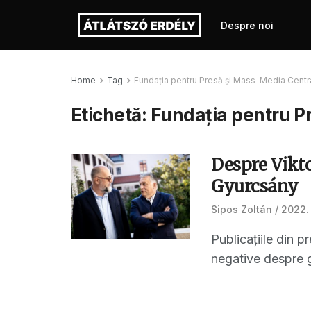
Despre noi
Home
Tag
Fundația pentru Presă și Mass-Media Cent
Etichetă:
Fundația pentru P
Despre Vikto
Gyurcsány
Sipos Zoltán
2022. 
Publicațiile din p
negative despre g