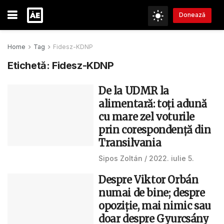
Donează
Home
Tag
Fidesz-KDNP
Etichetă:
Fidesz-KDNP
De la UDMR la
alimentară: toți adună
cu mare zel voturile
prin corespondență din
Transilvania
Sipos Zoltán
2022. iulie 5.
Despre Viktor Orbán
numai de bine; despre
opoziție, mai nimic sau
doar despre Gyurcsány