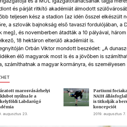
rigazgatója és a MOL igazgatótanácsának tagja merész
diont és párját ritkító akadémiát álmodott szülővárosá
bb teljesen kész a stadion (az idén ősszel elkészült n
őre, a szlovák bajnokság első tavaszi fordulójában, a
k meg), és novemberben átadták a 10 pályával, három 
elkező, 18 hektáron elterülő akadémiát is.
gnyitóján Orbán Viktor mondott beszédet: „A dunasz
idéken élő magyarok most is és a jövőben is számítha
, számíthatnak a magyar kormányra, és személyesen r
ZHET
áratott marosvásárhelyi
Partiumi fociak
iklubot nyúlna le a
NAIH állásfoglal
kelyföldi Labdarúgó
is titkolják a be
adémia
koncepciót
9. augusztus 23.
2019. augusztus 7.