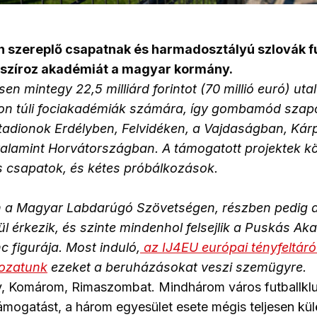
n szereplő csapatnak és harmadosztályú szlovák f
nszíroz akadémiát a magyar kormány.
en mintegy 22,5 milliárd forintot (70 millió euró) uta
on túli fociakadémiák számára, így gombamód szap
tadionok Erdélyben, Felvidéken, a Vajdaságban, Kárp
alamint Horvátországban. A támogatott projektek k
s csapatok, és kétes próbálkozások.
 a Magyar Labdarúgó Szövetségen, részben pedig a
l érkezik, és szinte mindenhol felsejlik a Puskás Ak
 figurája. Most induló,
az IJ4EU európai tényfeltáró 
rozatunk
ezeket a beruházásokat veszi szemügyre.
, Komárom, Rimaszombat. Mindhárom város futballklu
ámogatást, a három egyesület esete mégis teljesen kü