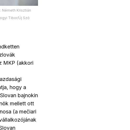
: Németh Krisztián
ogyi Tibor/Új Szó
ndketten
szlovák
az MKP (akkori
gazdasági
atja, hogy a
Slovan bajnokin
nök mellett ott
nosa (a mečiari
vállalkozójának
 Slovan