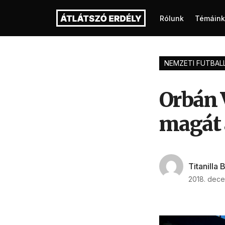
Rólunk
Témáink
NEMZETI FUTBAL
Orbán V
magát 
Titanilla 
2018. dece