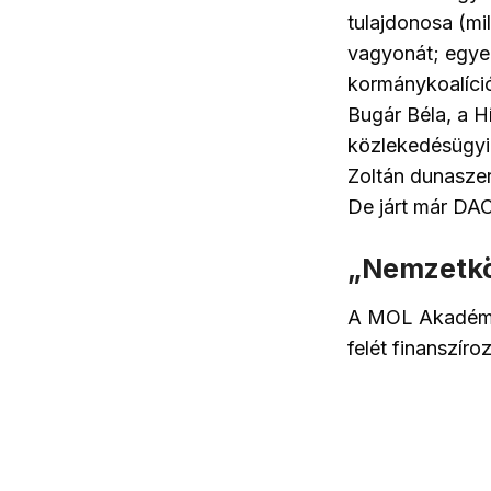
tulajdonosa (mi
vagyonát; egyeb
kormánykoalíció
Bugár Béla, a H
közlekedésügyi 
Zoltán dunasze
De járt már DA
„Nemzetkö
A MOL Akadémia 
felét finanszíro