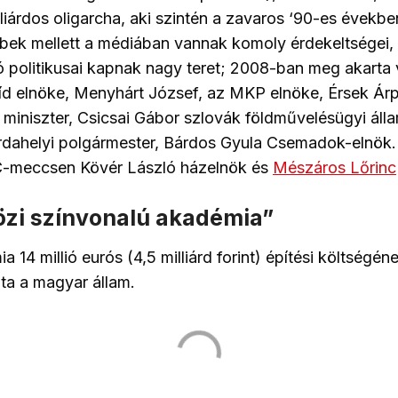
lliárdos oligarcha, aki szintén a zavaros ‘90-es évekb
ek mellett a médiában vannak komoly érdekeltségei, 
 politikusai kapnak nagy teret; 2008-ban meg akarta v
íd elnöke, Menyhárt József, az MKP elnöke, Érsek Ár
miniszter, Csicsai Gábor szlovák földművelésügyi álla
rdahelyi polgármester, Bárdos Gyula Csemadok-elnök.
C-meccsen Kövér László házelnök és
Mészáros Lőrinc
zi színvonalú akadémia”
14 millió eurós (4,5 milliárd forint) építési költségén
zta a magyar állam.