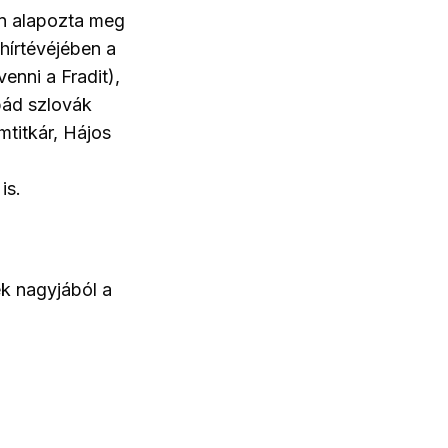
en alapozta meg
hírtévéjében a
enni a Fradit),
pád szlovák
mtitkár, Hájos
is.
ek nagyjából a