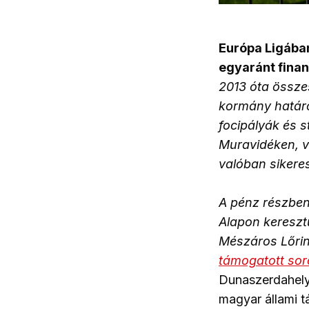
Európa Ligába
egyaránt fina
2013 óta összes
kormány határ
focipályák és s
Muravidéken, v
valóban sikere
A pénz részben
Alapon keresztü
Mészáros Lőrinc
támogatott so
Dunaszerdahely
magyar állami t