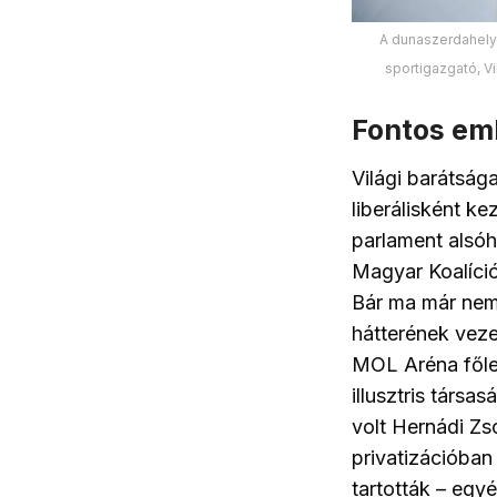
A dunaszerdahelyi
sportigazgató, V
Fontos em
Világi barátság
liberálisként ke
parlament alsóh
Magyar Koalíció
Bár ma már nem 
hátterének vezet
MOL Aréna főle
illusztris társa
volt Hernádi Zs
privatizációban
tartották – egy