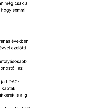
an még csak a
t, hogy semmi
cvanas években
vvel ezelőtti
gbefolyásosabb
donostól, az
a járt DAC-
l kaptak
kkerek is alig