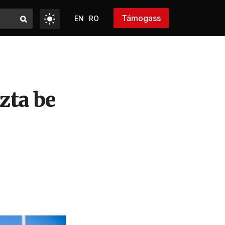
Támogass
EN
RO
zta be