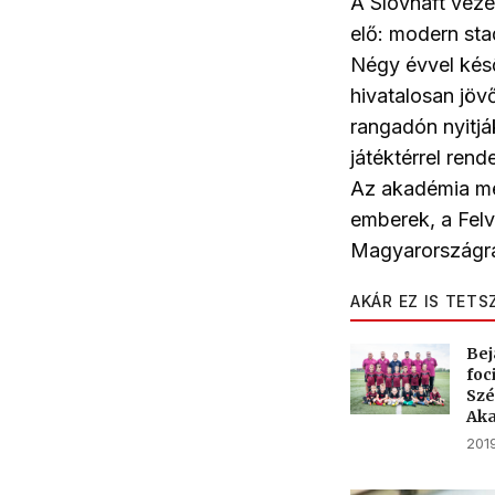
A Slovnaft vezé
elő: modern sta
Négy évvel késő
hivatalosan jöv
rangadón nyitjá
játéktérrel rend
Az akadémia me
emberek, a Felv
Magyarországra
AKÁR EZ IS TETS
Bej
foc
Szé
Ak
201