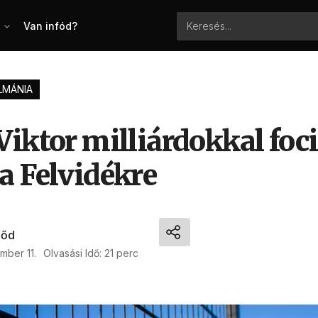
Van infód?
LMÁNIA
iktor milliárdokkal foci
a Felvidékre
Bőd
mber 11.
Olvasási Idő: 21 perc