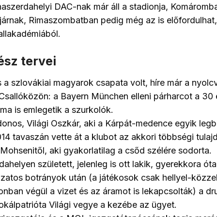
aszerdahelyi DAC-nak már áll a stadionja, Komáromb
 járnak, Rimaszombatban pedig még az is előfordulha
allakadémiából.
ész tervei
 a szlovákiai magyarok csapata volt, híre már a nyol
a Csallóközön: a Bayern München elleni párharcot a 30 é
a is emlegetik a szurkolók.
ajdonos, Világi Oszkár, aki a Kárpát-medence egyik le
14 tavaszán vette át a klubot az akkori többségi tulaj
 Mohsenitől, aki gyakorlatilag a csőd szélére sodorta.
ahelyen született, jelenleg is ott lakik, gyerekkora ót
zatos botrányok után (a játékosok csak hellyel-közze
ionban végül a vizet és az áramot is lekapcsolták) a dru
lokálpatrióta Világi vegye a kezébe az ügyet.