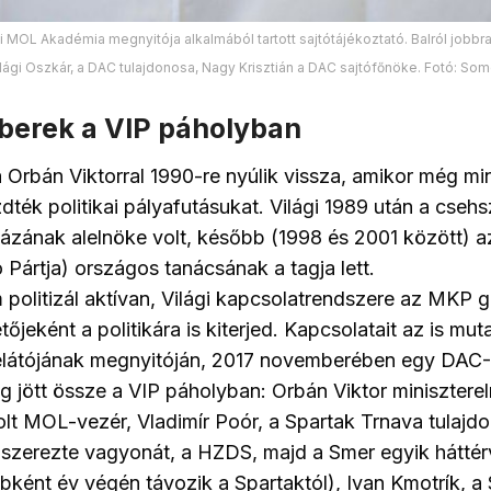
 MOL Akadémia megnyitója alkalmából tartott sajtótájékoztató. Balról jobbra
ilági Oszkár, a DAC tulajdonosa, Nagy Krisztián a DAC sajtófőnöke. Fotó: Som
berek a VIP páholyban
a Orbán Viktorral 1990-re nyúlik vissza, amikor még mi
zdték politikai pályafutásukat. Világi 1989 után a cseh
ázának alelnöke volt, később (1998 és 2001 között) 
 Pártja) országos tanácsának a tagja lett.
politizál aktívan, Világi kapcsolatrendszere az MKP 
őjeként a politikára is kiterjed. Kapcsolatait az is mut
látójának megnyitóján, 2017 novemberében egy DAC-
ság jött össze a VIP páholyban: Orbán Viktor miniszterel
olt MOL-vezér, Vladimír Poór, a Spartak Trnava tulajdo
 szerezte vagyonát, a HZDS, majd a Smer egyik háttér
ébként év végén távozik a Spartaktól), Ivan Kmotrík, a