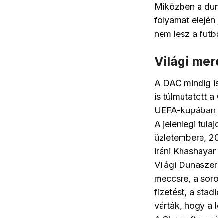
Miközben a dun
folyamat elején
nem lesz a futb
Világi mer
A DAC mindig is
is túlmutatott 
UEFA-kupában m
A jelenlegi tul
üzletembere, 20
iráni Khashayar
Világi Dunaszerd
meccsre, a soro
fizetést, a stad
várták, hogy a 