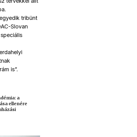
 tervekkel állt
ba.
egyedik tribünt
 DAC-Slovan
speciális
erdahelyi
tnak
ám is”.
adémia: a
ása ellenére
ruházási