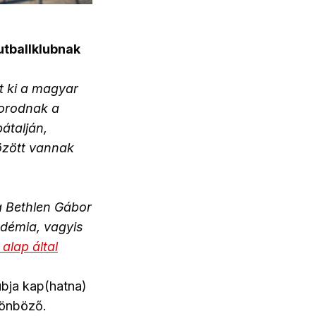
utballklubnak
lt ki a magyar
orodnak a
átalján,
özött vannak
 Bethlen Gábor
adémia, vagyis
alap által
bja kap(hatna)
lönböző.