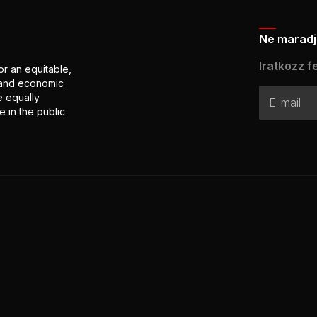
Ne maradj 
Iratkozz fe
or an equitable,
l and economic
e equally
 in the public