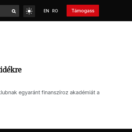
Támogass
EN
RO
vidékre
lubnak egyaránt finanszíroz akadémiát a