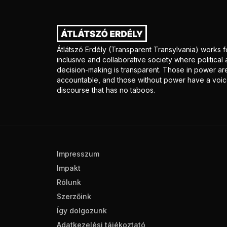
Átlátszó Erdély (Transparent Transylvania) works f
inclusive and collaborative society where politica
decision-making is transparent. Those in power ar
accountable, and those without power have a voice
discourse that has no taboos.
Impresszum
Impakt
Rólunk
Szerzőink
Így dolgozunk
Adatkezelési tájékoztató