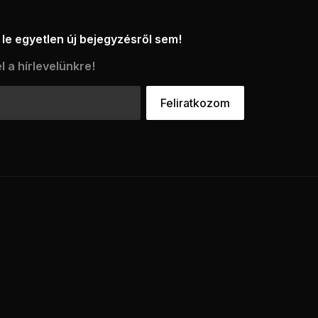
le egyetlen új bejegyzésről sem!
l a hírlevelünkre!