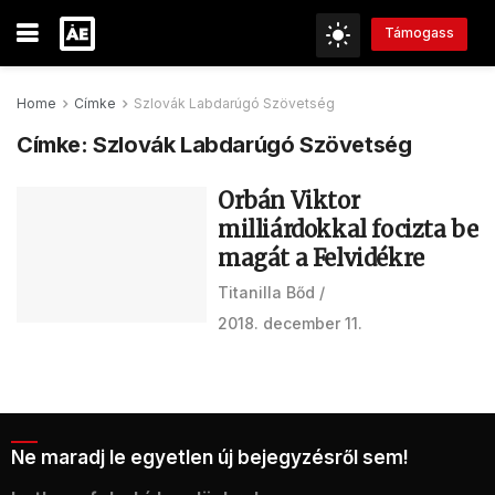
Támogass
Home
Címke
Szlovák Labdarúgó Szövetség
Címke:
Szlovák Labdarúgó Szövetség
Orbán Viktor
milliárdokkal focizta be
magát a Felvidékre
Titanilla Bőd
2018. december 11.
Ne maradj le egyetlen új bejegyzésről sem!