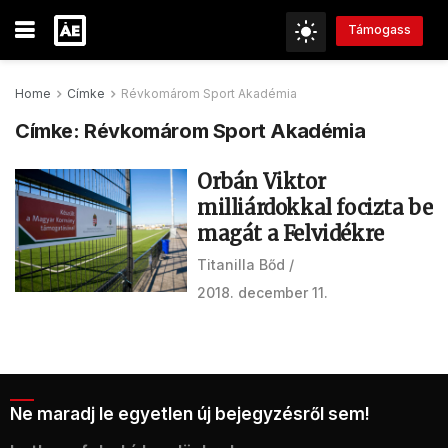
Támogass
Home
Címke
Révkomárom Sport Akadémia
Címke:
Révkomárom Sport Akadémia
Orbán Viktor
milliárdokkal focizta be
magát a Felvidékre
Titanilla Bőd
2018. december 11.
Ne maradj le egyetlen új bejegyzésről sem!