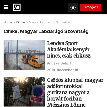
Támogass
Home
Címke
Magyar Labdarúgó Szövetség
Címke:
Magyar Labdarúgó Szövetség
Lendva Sport
Akadémia: kenyér
nincs, csak cirkusz
Anuška Delić
2018. december 18.
Csődös klubbal, magyar
adóforintokkal
gurítana nagyot a
horvát fociban
Mészáros Lőrinc