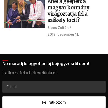
Ábel a gyepen: a
magyar kormány
virágoztatja fel a
székely focit?
Sipos Zoltán
2018. december 11.
Ne maradj le egyetlen új bejegyzésről sem!
Iratkozz fel a hírlevelünkre!