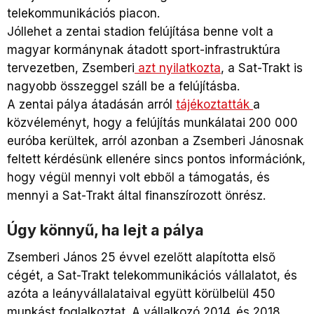
telekommunikációs piacon.
Jóllehet a zentai stadion felújítása benne volt a
magyar kormánynak átadott sport-infrastruktúra
tervezetben, Zsemberi
azt nyilatkozta
, a Sat-Trakt is
nagyobb összeggel száll be a felújításba.
A zentai pálya átadásán arról
tájékoztatták
a
közvéleményt, hogy a felújítás munkálatai 200 000
euróba kerültek, arról azonban a Zsemberi Jánosnak
feltett kérdésünk ellenére sincs pontos információnk,
hogy végül mennyi volt ebből a támogatás, és
mennyi a Sat-Trakt által finanszírozott önrész.
Úgy könnyű, ha lejt a pálya
Zsemberi János 25 évvel ezelőtt alapította első
cégét, a Sat-Trakt telekommunikációs vállalatot, és
azóta a leányvállalataival együtt körülbelül 450
munkást foglalkoztat. A vállalkozó 2014. és 2018.