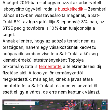
A céget 2016-ban – ahogyan azzal az adás-vételt
lebonyolító ügyvédi iroda is
büszkélkedik
– Zsemberi
János 81%-ban visszavásárolta magának, a Sat-
Trakt 6%, az igazgató, Ilija Stjepanović 3%-ban, az
STSE pedig továbbra is 10%-ban tulajdonolja a
céget.
Annak ellenére, hogy az adózás terheit nem az
országban, hanem egy vállalkozóknak kedvező
adóparadicsomban viselte a Sat-Trakt, a község
kiemelt érdekű létesítményeként Topolya
önkormányzata is
felmentette
a telekrendezési díj
fizetése alól. A topolyai önkormányzattól
megkérdeztük, mi alapján, kinek a javaslatára
mentette fel a Sat-Traktot, és mennyi bevételtől
esett el így a város, de erre nem kaptunk választ.