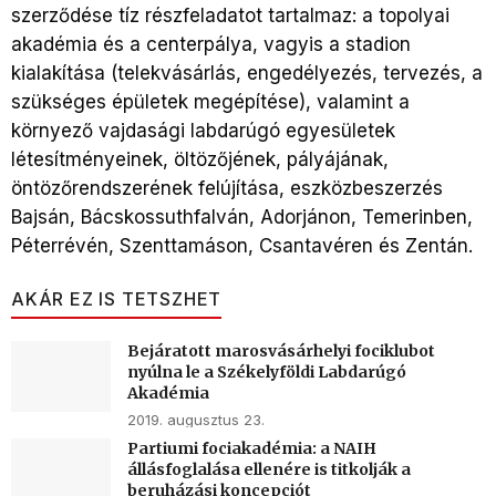
szerződése tíz részfeladatot tartalmaz: a topolyai
akadémia és a centerpálya, vagyis a stadion
kialakítása (telekvásárlás, engedélyezés, tervezés, a
szükséges épületek megépítése), valamint a
környező vajdasági labdarúgó egyesületek
létesítményeinek, öltözőjének, pályájának,
öntözőrendszerének felújítása, eszközbeszerzés
Bajsán, Bácskossuthfalván, Adorjánon, Temerinben,
Péterrévén, Szenttamáson, Csantavéren és Zentán.
AKÁR EZ IS TETSZHET
Bejáratott marosvásárhelyi fociklubot
nyúlna le a Székelyföldi Labdarúgó
Akadémia
2019. augusztus 23.
Partiumi fociakadémia: a NAIH
állásfoglalása ellenére is titkolják a
beruházási koncepciót