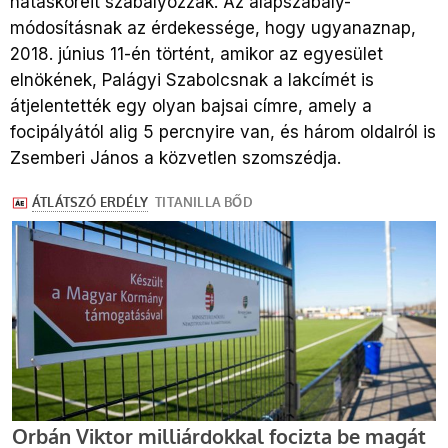
hatásköreit szabályozzák. Az alapszabály-
módosításnak az érdekessége, hogy ugyanaznap,
2018. június 11-én történt, amikor az egyesület
elnökének, Palágyi Szabolcsnak a lakcímét is
átjelentették egy olyan bajsai címre, amely a
focipályától alig 5 percnyire van, és három oldalról is
Zsemberi János a közvetlen szomszédja.