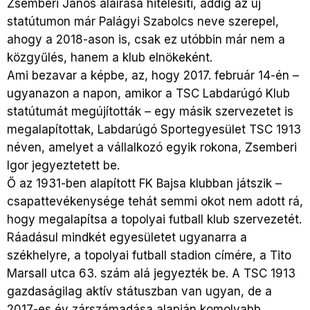
Zsemberi János aláírása hitelesíti, addig az új
statútumon már Palágyi Szabolcs neve szerepel,
ahogy a 2018-ason is, csak ez utóbbin már nem a
közgyűlés, hanem a klub elnökeként.
Ami bezavar a képbe, az, hogy 2017. február 14-én –
ugyanazon a napon, amikor a TSC Labdarúgó Klub
statútumát megújították – egy másik szervezetet is
megalapítottak, Labdarúgó Sportegyesület TSC 1913
néven, amelyet a vállalkozó egyik rokona, Zsemberi
Igor jegyeztetett be.
Ő az 1931-ben alapított FK Bajsa klubban játszik –
csapattevékenysége tehát semmi okot nem adott rá,
hogy megalapítsa a topolyai futball klub szervezetét.
Ráadásul mindkét egyesületet ugyanarra a
székhelyre, a topolyai futball stadion címére, a Tito
Marsall utca 63. szám alá jegyezték be. A TSC 1913
gazdaságilag aktív státuszban van ugyan, de a
2017-es év zárszámadása alapján komolyabb