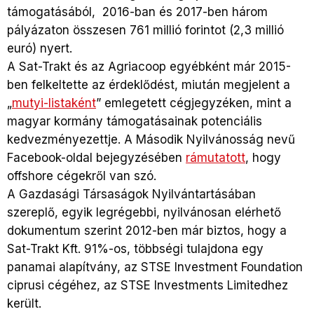
támogatásából, 2016-ban és 2017-ben három
pályázaton összesen 761 millió forintot (2,3 millió
euró) nyert.
A Sat-Trakt és az Agriacoop egyébként már 2015-
ben felkeltette az érdeklődést, miután megjelent a
„
mutyi-listaként
” emlegetett cégjegyzéken, mint a
magyar kormány támogatásainak potenciális
kedvezményezettje. A Második Nyilvánosság nevű
Facebook-oldal bejegyzésében
rámutatott
, hogy
offshore cégekről van szó.
A Gazdasági Társaságok Nyilvántartásában
szereplő, egyik legrégebbi, nyilvánosan elérhető
dokumentum szerint 2012-ben már biztos, hogy a
Sat-Trakt Kft. 91%-os, többségi tulajdona egy
panamai alapítvány, az STSE Investment Foundation
ciprusi cégéhez, az STSE Investments Limitedhez
került.