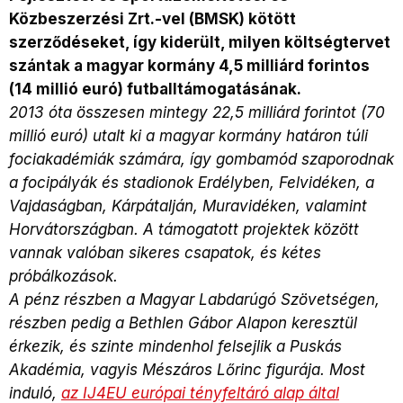
Közbeszerzési Zrt.-vel (BMSK) kötött
szerződéseket, így kiderült, milyen költségtervet
szántak a magyar kormány 4,5 milliárd forintos
(14 millió euró) futballtámogatásának.
2013 óta összesen mintegy 22,5 milliárd forintot (70
millió euró) utalt ki a magyar kormány határon túli
fociakadémiák számára, így gombamód szaporodnak
a focipályák és stadionok Erdélyben, Felvidéken, a
Vajdaságban, Kárpátalján, Muravidéken, valamint
Horvátországban. A támogatott projektek között
vannak valóban sikeres csapatok, és kétes
próbálkozások.
A pénz részben a Magyar Labdarúgó Szövetségen,
részben pedig a Bethlen Gábor Alapon keresztül
érkezik, és szinte mindenhol felsejlik a Puskás
Akadémia, vagyis Mészáros Lőrinc figurája. Most
induló,
az IJ4EU európai tényfeltáró alap által