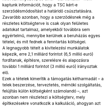
kaptunk információt, hogy a TSC kért-e
szerződésmódosítást a határidő csúsztatására.
Zavaróbb azonban, hogy a szerződésnek még a
részletes költségterve is csak olyan felületes
adatokat tartalmaz, amelyekből továbbra sem
egyértelmű, mennyibe kerülnek a beruházás egyes
tételei, és mit fednek a fenntartás költségei.
A legnagyobb tételt a kivitelezési munkálatok
képezik, erre 2,1 milliárd forintot (6,5 millió euró)
fordítanak, építésre, szerelésre és alapozásra
további 1 milliárd forintot (3 millió euró) irányoztak
elő.
Ezek a tételek kimerítik a támogatás kétharmadát – a
telek beszerzése, terveztetés, mérnöki szolgáltatás,
felújítás külön költségként számolandó –, azt
azonban nem részletezi a költségterv, mely
építkezésekre vonatkozik a kalkuláció, ahogyan azt