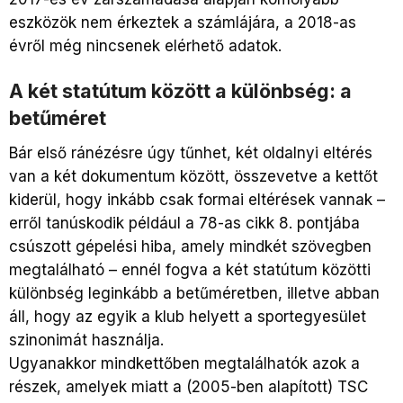
eszközök nem érkeztek a számlájára, a 2018-as
évről még nincsenek elérhető adatok.
A két statútum között a különbség: a
betűméret
Bár első ránézésre úgy tűnhet, két oldalnyi eltérés
van a két dokumentum között, összevetve a kettőt
kiderül, hogy inkább csak formai eltérések vannak –
erről tanúskodik például a 78-as cikk 8. pontjába
csúszott gépelési hiba, amely mindkét szövegben
megtalálható – ennél fogva a két statútum közötti
különbség leginkább a betűméretben, illetve abban
áll, hogy az egyik a klub helyett a sportegyesület
szinonimát használja.
Ugyanakkor mindkettőben megtalálhatók azok a
részek, amelyek miatt a (2005-ben alapított) TSC