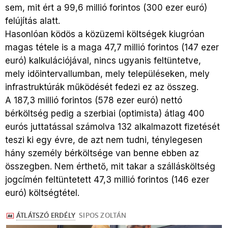
sem, mit ért a 99,6 millió forintos (300 ezer euró)
felújítás alatt.
Hasonlóan ködös a közüzemi költségek kiugróan
magas tétele is a maga 47,7 millió forintos (147 ezer
euró) kalkulációjával, nincs ugyanis feltüntetve,
mely időintervallumban, mely településeken, mely
infrastruktúrák működését fedezi ez az összeg.
A 187,3 millió forintos (578 ezer euró) nettó
bérköltség pedig a szerbiai (optimista) átlag 400
eurós juttatással számolva 132 alkalmazott fizetését
teszi ki egy évre, de azt nem tudni, ténylegesen
hány személy bérköltsége van benne ebben az
összegben. Nem érthető, mit takar a szállásköltség
jogcímén feltüntetett 47,3 millió forintos (146 ezer
euró) költségtétel.