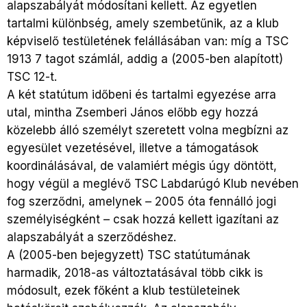
alapszabályát módosítani kellett. Az egyetlen
tartalmi különbség, amely szembetűnik, az a klub
képviselő testületének felállásában van: míg a TSC
1913 7 tagot számlál, addig a (2005-ben alapított)
TSC 12-t.
A két statútum időbeni és tartalmi egyezése arra
utal, mintha Zsemberi János előbb egy hozzá
közelebb álló személyt szeretett volna megbízni az
egyesület vezetésével, illetve a támogatások
koordinálásával, de valamiért mégis úgy döntött,
hogy végül a meglévő TSC Labdarúgó Klub nevében
fog szerződni, amelynek – 2005 óta fennálló jogi
személyiségként – csak hozzá kellett igazítani az
alapszabályát a szerződéshez.
A (2005-ben bejegyzett) TSC statútumának
harmadik, 2018-as változtatásával több cikk is
módosult, ezek főként a klub testületeinek