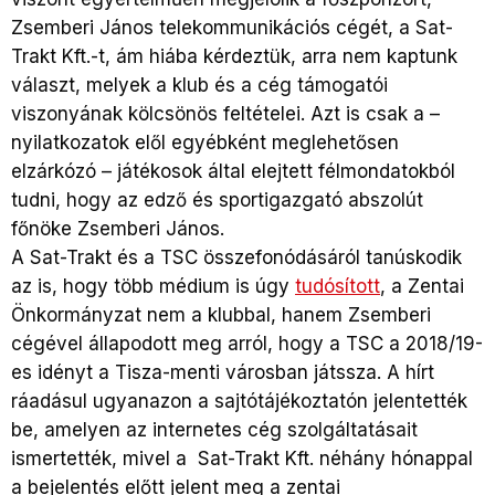
Zsemberi János telekommunikációs cégét, a Sat-
Trakt Kft.-t, ám hiába kérdeztük, arra nem kaptunk
választ, melyek a klub és a cég támogatói
viszonyának kölcsönös feltételei. Azt is csak a –
nyilatkozatok elől egyébként meglehetősen
elzárkózó – játékosok által elejtett félmondatokból
tudni, hogy az edző és sportigazgató abszolút
főnöke Zsemberi János.
A Sat-Trakt és a TSC összefonódásáról tanúskodik
az is, hogy több médium is úgy
tudósított
, a Zentai
Önkormányzat nem a klubbal, hanem Zsemberi
cégével állapodott meg arról, hogy a TSC a 2018/19-
es idényt a Tisza-menti városban játssza. A hírt
ráadásul ugyanazon a sajtótájékoztatón jelentették
be, amelyen az internetes cég szolgáltatásait
ismertették, mivel a Sat-Trakt Kft. néhány hónappal
a bejelentés előtt jelent meg a zentai