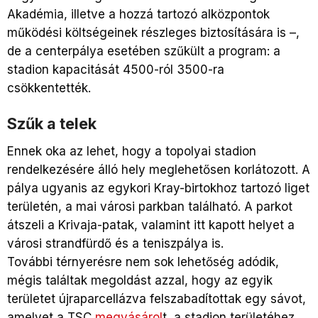
Akadémia, illetve a hozzá tartozó alközpontok
működési költségeinek részleges biztosítására is –,
de a centerpálya esetében szűkült a program: a
stadion kapacitását 4500-ról 3500-ra
csökkentették.
Szűk a telek
Ennek oka az lehet, hogy a topolyai stadion
rendelkezésére álló hely meglehetősen korlátozott. A
pálya ugyanis az egykori Kray-birtokhoz tartozó liget
területén, a mai városi parkban található. A parkot
átszeli a Krivaja-patak, valamint itt kapott helyet a
városi strandfürdő és a teniszpálya is.
További térnyerésre nem sok lehetőség adódik,
mégis találtak megoldást azzal, hogy az egyik
területet újraparcellázva felszabadítottak egy sávot,
amelyet a TSC
megvásárol
t, a stadion területéhez