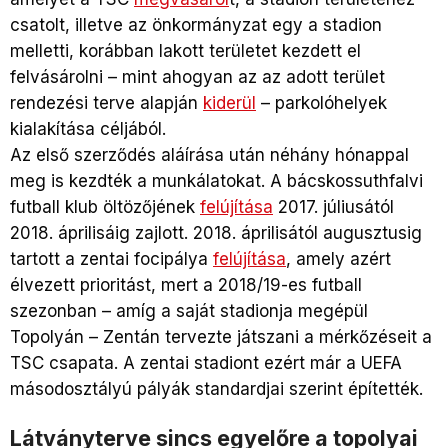
csatolt, illetve az önkormányzat egy a stadion
melletti, korábban lakott területet kezdett el
felvásárolni – mint ahogyan az az adott terület
rendezési terve alapján
kiderül
– parkolóhelyek
kialakítása céljából.
Az első szerződés aláírása után néhány hónappal
meg is kezdték a munkálatokat. A bácskossuthfalvi
futball klub öltözőjének
felújítása
2017. júliusától
2018. áprilisáig zajlott. 2018. áprilisától augusztusig
tartott a zentai focipálya
felújítása
, amely azért
élvezett prioritást, mert a 2018/19-es futball
szezonban – amíg a saját stadionja megépül
Topolyán – Zentán tervezte játszani a mérkőzéseit a
TSC csapata. A zentai stadiont ezért már a UEFA
másodosztályú pályák standardjai szerint építették.
Látványterve sincs egyelőre a topolyai