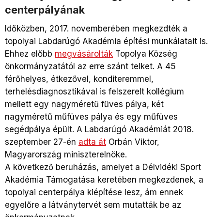
centerpályának
Időközben, 2017. novemberében megkezdték a
topolyai Labdarúgó Akadémia építési munkálatait is.
Ehhez előbb
megvásárolták
Topolya Község
önkormányzatától az erre szánt telket. A 45
férőhelyes, étkezővel, konditeremmel,
terhelésdiagnosztikával is felszerelt kollégium
mellett egy nagyméretű füves pálya, két
nagyméretű műfüves pálya és egy műfüves
segédpálya épült. A Labdarúgó Akadémiát 2018.
szeptember 27-én
adta át
Orbán Viktor,
Magyarország miniszterelnöke.
A következő beruházás, amelyet a Délvidéki Sport
Akadémia Támogatása keretében megkezdenek, a
topolyai centerpálya kiépítése lesz, ám ennek
egyelőre a látványtervét sem mutatták be az