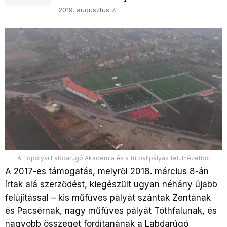
2019. augusztus 7.
A Topolyai Labdarúgó Akadémia és a futballpályák felülnézetből
A 2017-es támogatás, melyről 2018. március 8-án
írtak alá szerződést, kiegészült ugyan néhány újabb
felújítással – kis műfüves pályát szántak Zentának
és Pacsérnak, nagy műfüves pályát Tóthfalunak, és
nagyobb összeget fordítanának a Labdarúgó