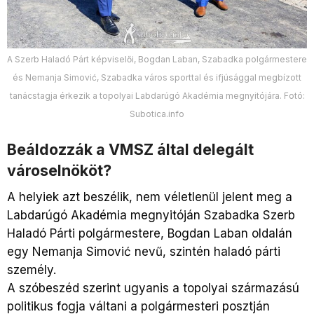
A Szerb Haladó Párt képviselői, Bogdan Laban, Szabadka polgármestere
és Nemanja Simović, Szabadka város sporttal és ifjúsággal megbízott
tanácstagja érkezik a topolyai Labdarúgó Akadémia megnyitójára. Fotó:
Subotica.info
Beáldozzák a
VMSZ által delegált
városelnököt?
A helyiek azt beszélik, nem véletlenül jelent meg a
Labdarúgó Akadémia megnyitóján Szabadka Szerb
Haladó Párti polgármestere, Bogdan Laban oldalán
egy Nemanja Simović nevű, szintén haladó párti
személy.
A szóbeszéd szerint ugyanis a topolyai származású
politikus fogja váltani a polgármesteri posztján