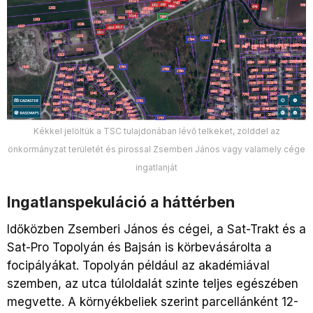
Kékkel jelöltük a TSC tulajdonában lévő telkeket, zölddel az
önkormányzat területét és pirossal Zsemberi János vagy valamely cége
ingatlanját
Ingatlanspekuláció a háttérben
Időközben Zsemberi János és cégei, a Sat-Trakt és a
Sat-Pro Topolyán és Bajsán is körbevásárolta a
focipályákat. Topolyán például az akadémiával
szemben, az utca túloldalát szinte teljes egészében
megvette. A környékbeliek szerint parcellánként 12-