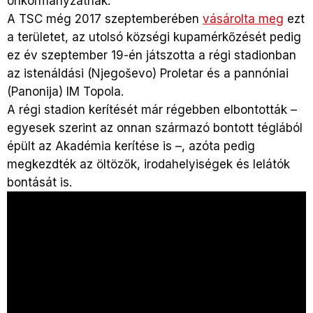
önkormányzatnak.
A TSC még 2017 szeptemberében
vásárolta meg
ezt
a területet, az utolsó községi kupamérkőzését pedig
ez év szeptember 19-én játszotta a régi stadionban
az istenáldási (Njegoševo) Proletar és a pannóniai
(Panonija) IM Topola.
A régi stadion kerítését már régebben elbontották –
egyesek szerint az onnan származó bontott téglából
épült az Akadémia kerítése is –, azóta pedig
megkezdték az öltözők, irodahelyiségek és lelátók
bontását is.