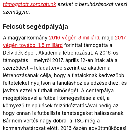
támogatott sorozatunk
ezeket a beruházásokat veszi
szemügyre.
Felcsút segédpályája
A magyar kormány
2016 végén 3 milliárd
, majd
2017
végén további 1,5 milliárd
forinttal támogatta a
Délvidék Sport Akadémia létrehozását. A 2016-os
támogatás ‒ melyről 2017. április 12-én írtak alá a
szerződést ‒ feladatterve szerint az akadémia
létrehozásának célja, hogy a fiataloknak kedvezőbb
feltételeket nyújtson a tanuláshoz és edzésekhez, és
javítsa ezzel a futball minőségét. A centerpálya
megépítésével a futball tömegesítése a cél, a
környező települések felzárkóztatásával pedig az,
hogy onnan is futballista tehetségeket halásszanak.
Bár nem verték nagy dobra, a TSC még a
kormányhatározat előtt, 2016 őszén együttműködési