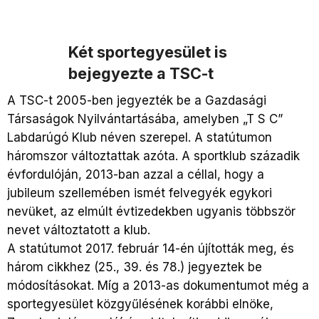
Két sportegyesület is
bejegyezte a TSC-t
A TSC-t 2005-ben jegyezték be a Gazdasági
Társaságok Nyilvántartásába, amelyben „T S C”
Labdarúgó Klub néven szerepel. A statútumon
háromszor változtattak azóta. A sportklub századik
évfordulóján, 2013-ban azzal a céllal, hogy a
jubileum szellemében ismét felvegyék egykori
nevüket, az elmúlt évtizedekben ugyanis többször
nevet változtatott a klub.
A statútumot 2017. február 14-én újították meg, és
három cikkhez (25., 39. és 78.) jegyeztek be
módosításokat. Míg a 2013-as dokumentumot még a
sportegyesület közgyűlésének korábbi elnöke,