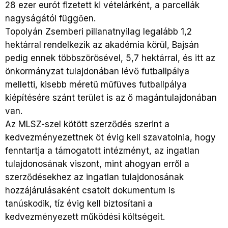
28 ezer eurót fizetett ki vételárként, a parcellák
nagyságától függően.
Topolyán Zsemberi pillanatnyilag legalább 1,2
hektárral rendelkezik az akadémia körül, Bajsán
pedig ennek többszörösével, 5,7 hektárral, és itt az
önkormányzat tulajdonában lévő futballpálya
melletti, kisebb méretű műfüves futballpálya
kiépítésére szánt terület is az ő magántulajdonában
van.
Az MLSZ-szel kötött szerződés szerint a
kedvezményezettnek öt évig kell szavatolnia, hogy
fenntartja a támogatott intézményt, az ingatlan
tulajdonosának viszont, mint ahogyan erről a
szerződésekhez az ingatlan tulajdonosának
hozzájárulásaként csatolt dokumentum is
tanúskodik, tíz évig kell biztosítani a
kedvezményezett működési költségeit.