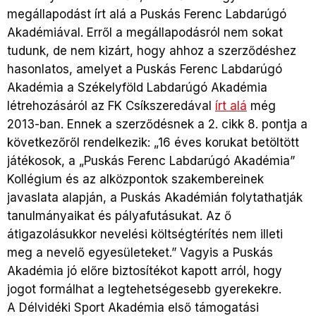
megállapodást írt alá a Puskás Ferenc Labdarúgó
Akadémiával. Erről a megállapodásról nem sokat
tudunk, de nem kizárt, hogy ahhoz a szerződéshez
hasonlatos, amelyet a Puskás Ferenc Labdarúgó
Akadémia a Székelyföld Labdarúgó Akadémia
létrehozásáról az FK Csíkszeredával
írt alá
még
2013-ban. Ennek a szerződésnek a 2. cikk 8. pontja a
következőről rendelkezik: „16 éves korukat betöltött
játékosok, a „Puskás Ferenc Labdarúgó Akadémia”
Kollégium és az alközpontok szakembereinek
javaslata alapján, a Puskás Akadémián folytathatják
tanulmányaikat és pályafutásukat. Az ő
átigazolásukkor nevelési költségtérítés nem illeti
meg a nevelő egyesületeket.” Vagyis a Puskás
Akadémia jó előre biztosítékot kapott arról, hogy
jogot formálhat a legtehetségesebb gyerekekre.
A Délvidéki Sport Akadémia első támogatási