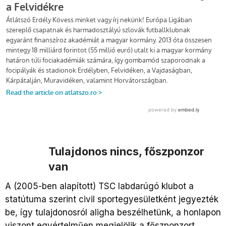
Tulajdonos nincs, főszponzor
van
A (2005-ben alapított) TSC labdarúgó klubot a
statútuma szerint civil sportegyesületként jegyezték
be, így tulajdonosról aligha beszélhetünk, a honlapon
viszont egyértelműen megjelölik a főszponzort,