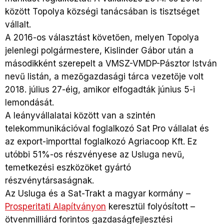
között Topolya községi tanácsában is tisztséget
vállalt.
A 2016-os választást követően, melyen Topolya
jelenlegi polgármestere, Kislinder Gábor után a
másodikként szerepelt a VMSZ-VMDP-Pásztor István
nevű listán, a mezőgazdasági tárca vezetője volt
2018. július 27-éig, amikor elfogadták június 5-i
lemondását.
A leányvállalatai között van a szintén
telekommunikációval foglalkozó Sat Pro vállalat és
az export-importtal foglalkozó Agriacoop Kft. Ez
utóbbi 51%-os részvényese az Usluga nevű,
temetkezési eszközöket gyártó
részvénytársaságnak.
Az Usluga és a Sat-Trakt a magyar kormány –
Prosperitati Alapítványon
keresztül folyósított –
ötvenmilliárd forintos gazdaságfejlesztési