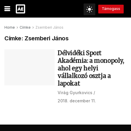
Támogass
Home
Címke
Zsemberi János
Címke:
Zsemberi János
Délvidéki Sport
Akadémia: a monopoly,
ahol egy helyi
vállalkozó osztja a
lapokat
Virág Gyurkovics
2018. december 11.