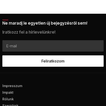
Ne maradj le egyetlen új bejegyzésről sem!
Iratkozz fel a hírlevelünkre!
Impresszum
Impakt
Rólunk
Szerzőink