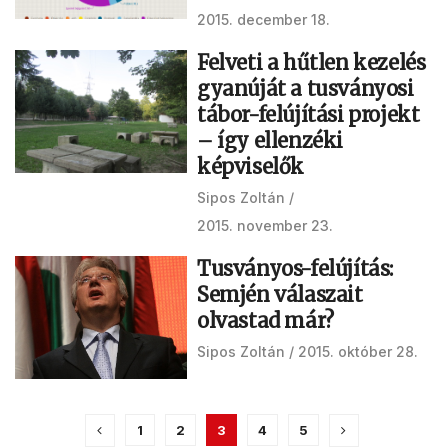
2015. december 18.
Felveti a hűtlen kezelés
gyanúját a tusványosi
tábor-felújítási projekt
– így ellenzéki
képviselők
Sipos Zoltán
2015. november 23.
Tusványos-felújítás:
Semjén válaszait
olvastad már?
Sipos Zoltán
2015. október 28.
1
2
3
4
5