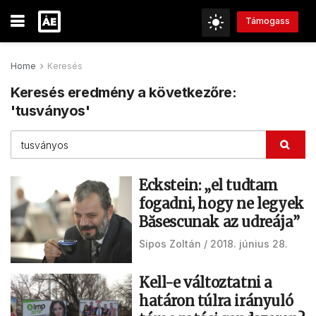
Támogass
Home
Keresés
Keresés eredmény a következőre:
'tusványos'
Eckstein: „el tudtam
fogadni, hogy ne legyek
Băsescunak az udreája”
Sipos Zoltán
2018. június 28.
Kell-e változtatni a
határon túlra irányuló