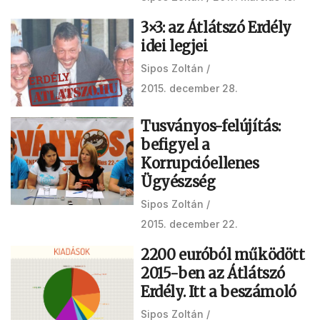
3×3: az Átlátszó Erdély
idei legjei
Sipos Zoltán
2015. december 28.
Tusványos-felújítás:
befigyel a
Korrupcióellenes
Ügyészség
Sipos Zoltán
2015. december 22.
2200 euróból működött
2015-ben az Átlátszó
Erdély. Itt a beszámoló
Sipos Zoltán