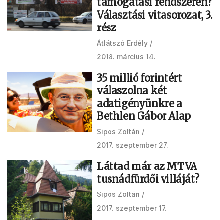
támogatási rendszeren?
Választási vitasorozat, 3.
rész
Átlátszó Erdély
2018. március 14.
35 millió forintért
válaszolna két
adatigényünkre a
Bethlen Gábor Alap
Sipos Zoltán
2017. szeptember 27.
Láttad már az MTVA
tusnádfürdői villáját?
Sipos Zoltán
2017. szeptember 17.