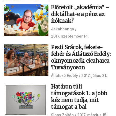
Előretolt „akadémia” –
diktálhat-e a pénz az
íróknak?
Jakabhanga
2017. szeptember 14.
Pesti Srácok, fekete-
fehér és Átlátszó Erdély:
oknyomozók cicaharca
Tusványoson
Átlátszó Erdély
2017. július 31.
Határon túli
támogatások 1.: a jobb
kéz nem tudja, mit
támogat a bal
Sipos Zoltán
2017. március 15.