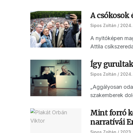
A csókosok é
Sipos Zoltán
2024.
A nyitóképen magy
Attila csíkszered
Így gurultak
Sipos Zoltán
2024.
„Aggályosan odaf
szakemberek dolga
Mint forró 
narratívái 
Sipos Zoltán
2023.