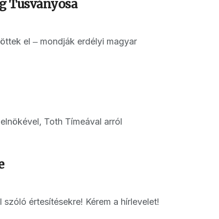
ág Tusványosa
öttek el ‒ mondják erdélyi magyar
elnökével, Toth Tímeával arról
e
 szóló értesítésekre! Kérem a hírlevelet!