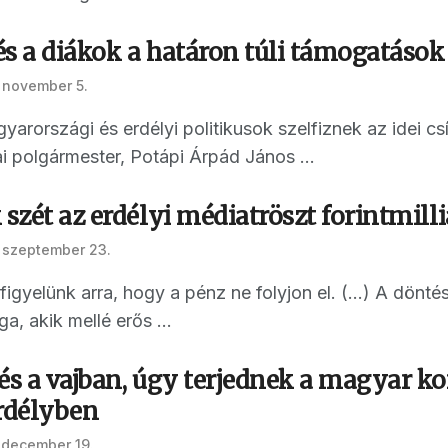
s a diákok a határon túli támogatások
 november 5.
arországi és erdélyi politikusok szelfiznek az idei cs
ai polgármester, Potápi Árpád János ...
 szét az erdélyi médiatröszt forintmilli
 szeptember 23.
igyelünk arra, hogy a pénz ne folyjon el. (…) A dönté
, akik mellé erős ...
kés a vajban, úgy terjednek a magyar 
Erdélyben
 december 19.