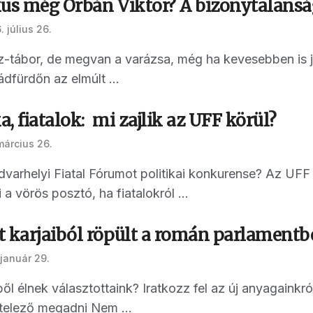
kus még Orbán Viktor? A bizonytalans
 július 26.
-tábor, de megvan a varázsa, még ha kevesebben is j
ádfürdőn az elmúlt ...
a, fiatalok: mi zajlik az UFF körül?
március 26.
varhelyi Fiatal Fórumot politikai konkurense? Az UFF 
a vörös posztó, ha fiatalokról ...
t karjaiból röpült a román parlamentb
január 29.
ől élnek választottaink? Iratkozz fel az új anyagainkról
telező megadni Nem ...