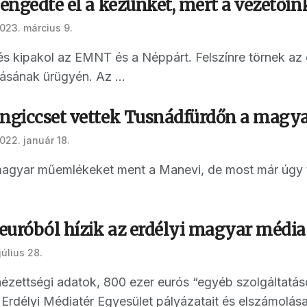
 engedte el a kezünket, mert a vezetőin
023. március 9.
s kipakol az EMNT és a Néppárt. Felszínre törnek az
sának ürügyén. Az ...
ongiccset vettek Tusnádfürdőn a ma
022. január 18.
magyar műemlékeket ment a Manevi, de most már úgy tű
ó euróból hízik az erdélyi magyar médi
július 28.
zettségi adatok, 800 ezer eurós “egyéb szolgáltatások
rdélyi Médiatér Egyesület pályázatait és elszámolásai