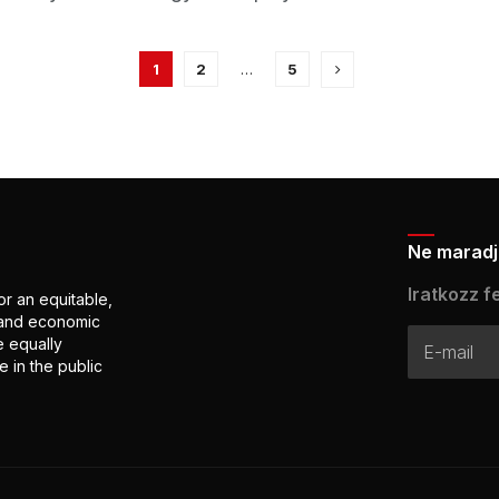
1
2
…
5
Ne maradj 
Iratkozz fe
or an equitable,
l and economic
e equally
 in the public