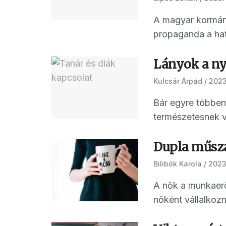
A magyar kormány 
propaganda a hatá
Lányok a nyí
Kulcsár Árpád
2023
Bár egyre többen 
természetesnek ve
Dupla műszak
Bilibók Karola
2023
A nők a munkaerő
nőként vállalkoz