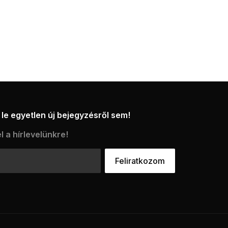
le egyetlen új bejegyzésről sem!
l a hírlevelünkre!