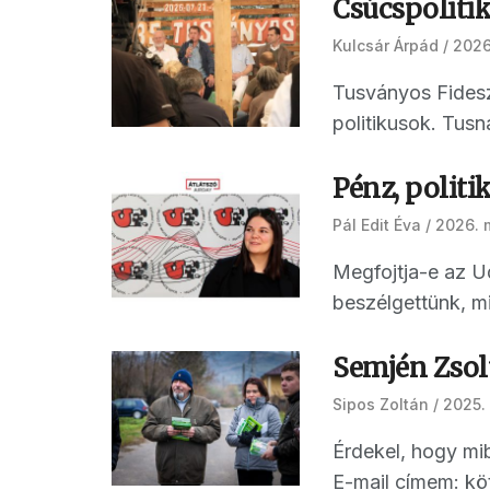
Csúcspoliti
Kulcsár Árpád
2026.
Tusványos Fidesz
politikusok. Tusn
Pénz, politik
Pál Edit Éva
2026. 
Megfojtja-e az Ud
beszélgettünk, mi 
Semjén Zsol
Sipos Zoltán
2025. 
Érdekel, hogy mib
E-mail címem: kö