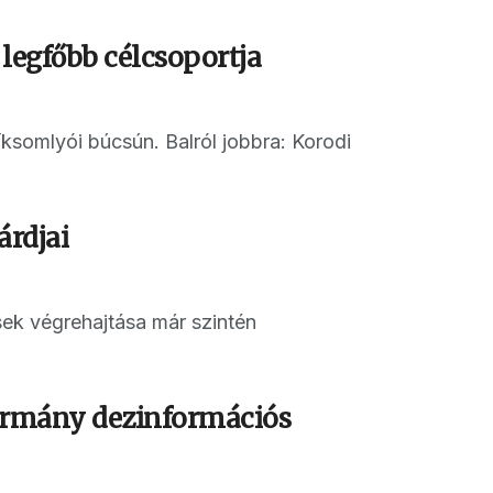
 legfőbb célcsoportja
íksomlyói búcsún. Balról jobbra: Korodi
árdjai
sek végrehajtása már szintén
kormány dezinformációs