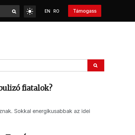
Támogass
EN
RO
ulizó fiatalok?
nak. Sokkal energikusabbak az idei