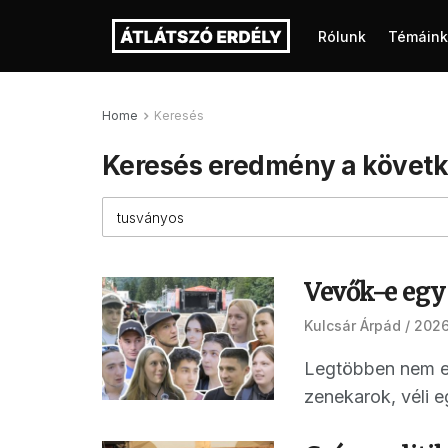
Rólunk
Témáink
Home
Keresés
Keresés eredmény a követk
Vevők-e egy
Kulcsár Árpád
2026.
Legtöbben nem el
zenekarok, véli e