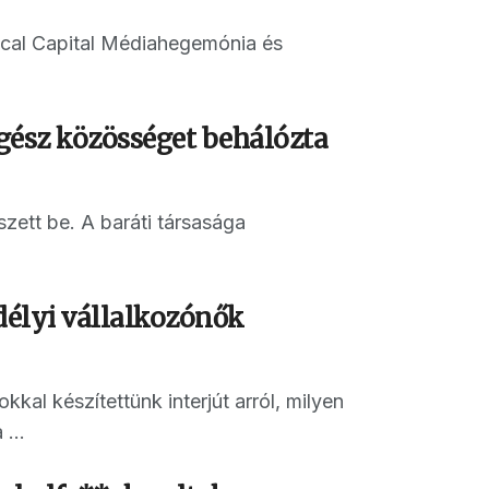
itical Capital Médiahegemónia és
egész közösséget behálózta
zett be. A baráti társasága
délyi vállalkozónők
al készítettünk interjút arról, milyen
...