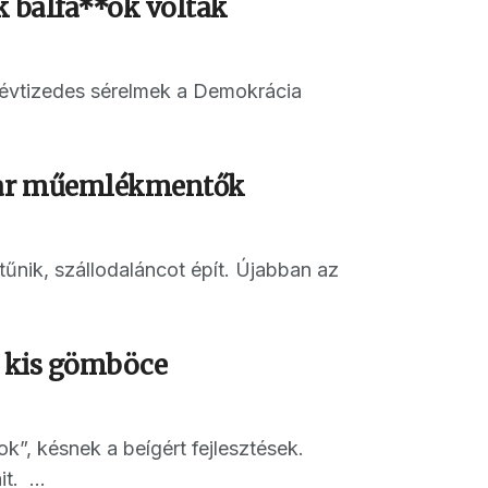
k balfa**ok voltak
 évtizedes sérelmek a Demokrácia
gyar műemlékmentők
nik, szállodaláncot épít. Újabban az
a kis gömböce
”, késnek a beígért fejlesztések.
t. ...