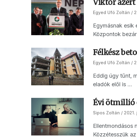
Viktor azért
Egyed Ufó Zoltán
2
Egymásnak esik é
Központok bezárá
Félkész bet
Egyed Ufó Zoltán
2
Eddig úgy tűnt, 
eladók elől is ...
Évi ötmilli
Sipos Zoltán
2021. 
Ellentmondásos né
Közzétesszük az E