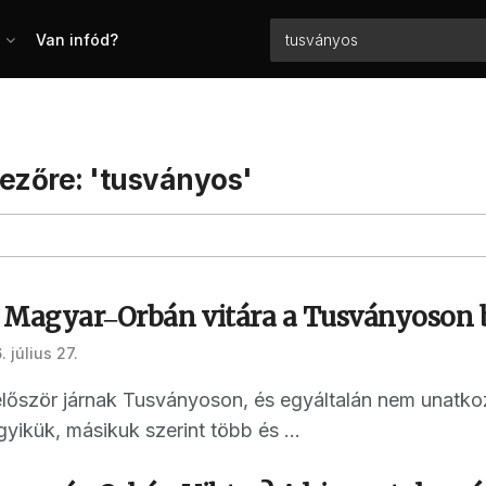
Van infód?
ezőre: 'tusványos'
 Magyar‒Orbán vitára a Tusványoson b
 július 27.
őször járnak Tusványoson, és egyáltalán nem unatkoz
gyikük, másikuk szerint több és ...