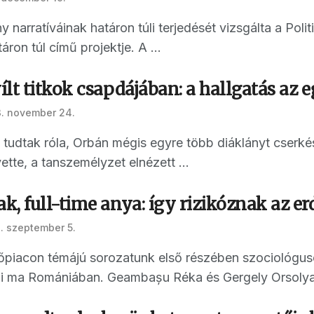
narratíváinak határon túli terjedését vizsgálta a Pol
ron túl című projektje. A ...
lt titkok csapdájában: a hallgatás az 
. november 24.
tudtak róla, Orbán mégis egyre több diáklányt cserkés
tte, a tanszemélyzet elnézett ...
, full-time anya: így rizikóznak az er
. szeptember 5.
piacon témájú sorozatunk első részében szociológusokk
ni ma Romániában. Geambașu Réka és Gergely Orsolya 