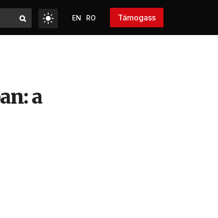
Támogass
EN
RO
an: a