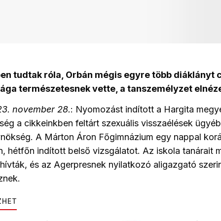
en tudtak róla, Orbán mégis egyre több diáklányt 
sága természetesnek vette, a tanszemélyzet elnézet
23. november 28.
: Nyomozást indított a Hargita megy
ség a cikkeinkben feltárt szexuális visszaélések ügyé
ynökség. A Márton Áron Főgimnázium egy nappal kor
 hétfőn indított belső vizsgálatot. Az iskola tanárait
hívták, és az Agerpresnek nyilatkozó aligazgató szeri
eznek.
ZHET