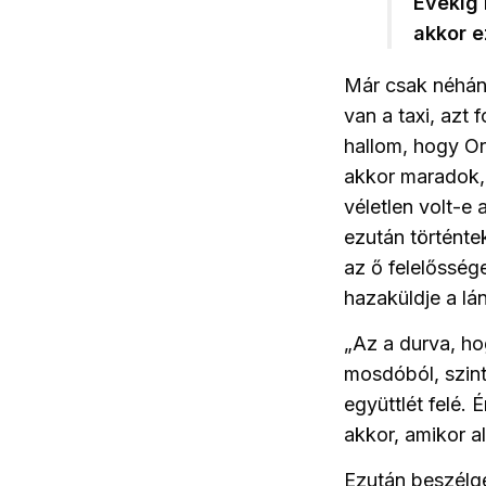
Évekig 
akkor e
Már csak néhán
van a taxi, azt
hallom, hogy Or
akkor maradok, 
véletlen volt-e 
ezután történte
az ő felelősség
hazaküldje a lá
„Az a durva, ho
mosdóból, szint
együttlét felé.
akkor, amikor a
Ezután beszélge