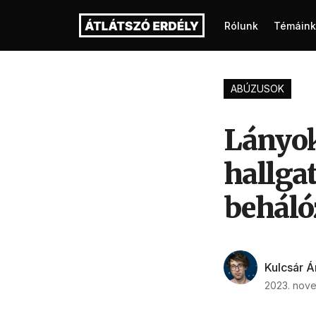
Rólunk
Témáink
ABÚZUSOK
Lányok 
hallga
beháló
Kulcsár 
2023. nov