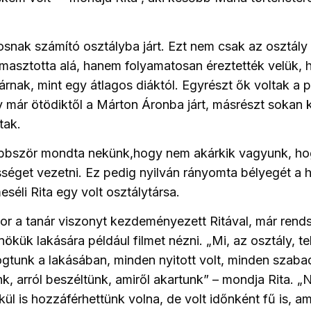
gosnak számító osztályba járt. Ezt nem csak az osztály
ámasztotta alá, hanem folyamatosan éreztették velük, 
árnak, mint egy átlagos diáktól. Egyrészt ők voltak a p
 már ötödiktől a Márton Áronba járt, másrészt sokan 
tak.
öbbször mondta nekünk,hogy nem akárkik vagyunk, ho
éget vezetni. Ez pedig nyilván rányomta bélyegét a h
séli Rita egy volt osztálytársa.
r a tanár viszonyt kezdeményezett Ritával, már rends
nökük lakására például filmet nézni. „Mi, az osztály, te
unk a lakásában, minden nyitott volt, minden szabad 
, arról beszéltünk, amiről akartunk” – mondja Rita. „
ül is hozzáférhettünk volna, de volt időnként fű is, a