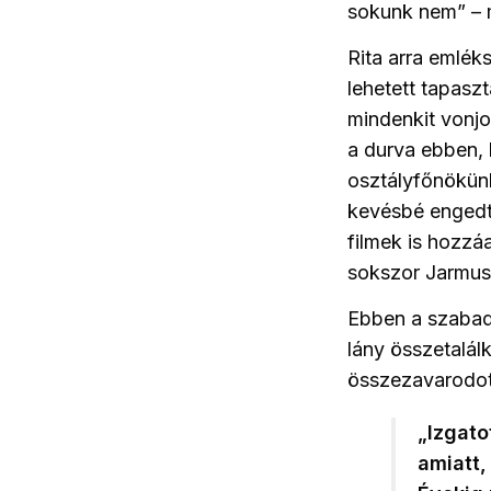
sokunk nem” – 
Rita arra emlék
lehetett tapaszt
mindenkit vonjon
a durva ebben, 
osztályfőnökünk
kevésbé engedtek
filmek is hozzá
sokszor Jarmusc
Ebben a szabad
lány összetalálk
összezavarodott
„Izgato
amiatt,