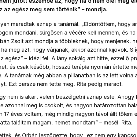
nem jutott eszembe az, hogy ha ő nem ölel meg el
z az egész meg sem történik” – mondja.
yan maradtak aznap a tanárnál. „Eldöntöttem, hogy a
 fogom mondani, sürgősen a vécére kell mennem, és ha 
bán Zsolt azt mondja a többieknek, hogy menjenek, n
ha meg azt, hogy várjanak, akkor azonnal kijövök. S í
az egész” – idézi fel. A lány sokáig azt hitte, ezzel ő p
ket, és csak később, hosszú terápia nyomán értette 
e. A tanárnak még abban a pillanatban is az lett volna 
nyt. Ezt persze nem tette meg, Rita pedig maradt.
gy nem is akart velem beszélgetni aznap este. Ahogy 
e azonnal meg is csókolt, és nagyon határozottan hala
 Én 17 éves voltam, még mindig nagyon távol állt tőlem 
latta találtam magam, nemet mondtam” – meséli Rita.
ttek, és Orbán leszögezte, hogy „ez nem egy kapcsol