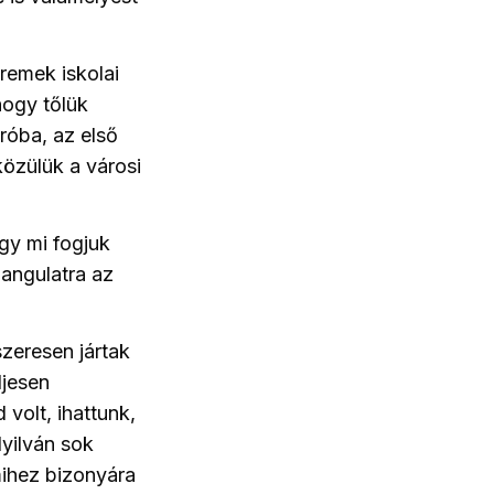
 remek iskolai
hogy tőlük
róba, az első
közülük a városi
gy mi fogjuk
angulatra az
zeresen jártak
ljesen
volt, ihattunk,
Nyilván sok
mihez bizonyára