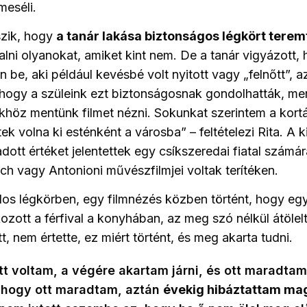
meséli.
szik, hogy
a tanár lakása biztonságos légkört terem
alni olyanokat, amiket kint nem. De a tanár vigyázott,
 be, aki például kevésbé volt nyitott vagy „felnőtt”, a
hogy a szüleink ezt biztonságosnak gondolhatták, mer
höz mentünk filmet nézni. Sokunkat szerintem a kort
 volna ki esténként a városba” – feltételezi Rita. A k
adott értéket jelentettek egy csíkszeredai fiatal szám
h vagy Antonioni művészfilmjei voltak terítéken.
os légkörben, egy filmnézés közben történt, hogy eg
ozott a férfival a konyhában, az meg szó nélkül átölelt
, nem értette, ez miért történt, és meg akarta tudni.
tt voltam, a végére akartam járni, és ott maradtam
 hogy ott maradtam, aztán
évekig hibáztattam m