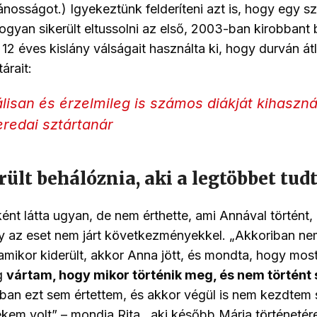
vánosságot.) Igyekeztünk felderíteni azt is, hogy egy s
hogyan sikerült eltussolni az első, 2003-ban kirobbant
12 éves kislány válságait használta ki, hogy durván átl
árait:
lisan és érzelmileg is számos diákját kihaszná
eredai sztártanár
erült behálóznia, aki a legtöbbet tud
ént látta ugyan, de nem érthette, ami Annával történt,
gy az eset nem járt következményekkel. „Akkoriban ne
amikor kiderült, akkor Anna jött, és mondta, hogy most
g
vártam, hogy mikor történik meg, és nem történt
ban ezt sem értettem, és akkor végül is nem kezdtem 
ekem volt” – mondja Rita , aki később Mária történetér