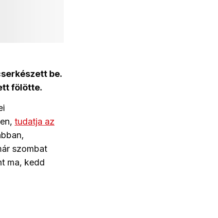
cserkészett be.
t fölötte.
ei
ben,
tudatja az
ábban,
 már szombat
nt ma, kedd