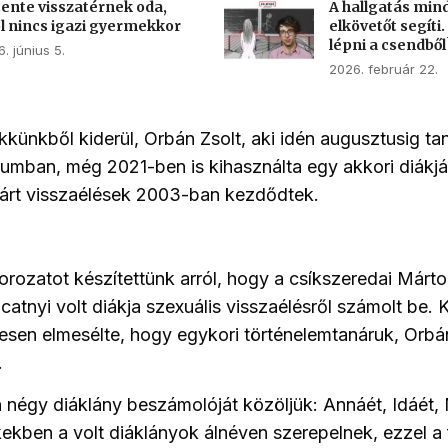
ente visszatérnek oda,
A hallgatás mind
l nincs igazi gyermekkor
elkövetőt segíti.
lépni a csendből
. június 5.
2026. február 22.
kkünkből kiderül, Orbán Zsolt, aki idén augusztusig ta
mban, még 2021-ben is kihasználta egy akkori diákjá
tárt visszaélések 2003-ban kezdődtek.
orozatot készítettünk arról, hogy a csíkszeredai Márt
tnyi volt diákja szexuális visszaélésről számolt be. K
tesen elmesélte, hogy egykori történelemtanáruk, Orb
.
 négy diáklány beszámolóját közöljük: Annáét, Idáét, 
kkekben a volt diáklányok álnéven szerepelnek, ezzel a f