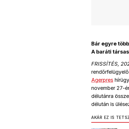
Bár egyre több
A baráti társa
FRISSÍTÉS, 20
rendőrfelügyelő
Agerpres
hírüg
november 27-én,
délutánra össze
délután is ülés
AKÁR EZ IS TETS