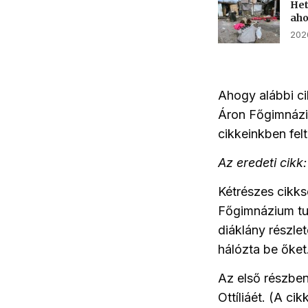
Het
aho
2026
Ahogy alábbi ci
Áron Főgimnáziu
cikkeinkben fel
Az eredeti cikk:
Kétrészes cikks
Főgimnázium tuca
diáklány részle
hálózta be őket
Az első részben
Ottíliáét. (A ci