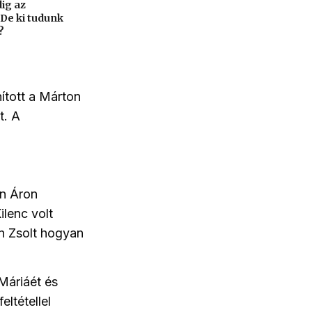
ig az
 De ki tudunk
?
nított a Márton
t. A
on Áron
ilenc volt
án Zsolt hogyan
Máriáét és
eltétellel