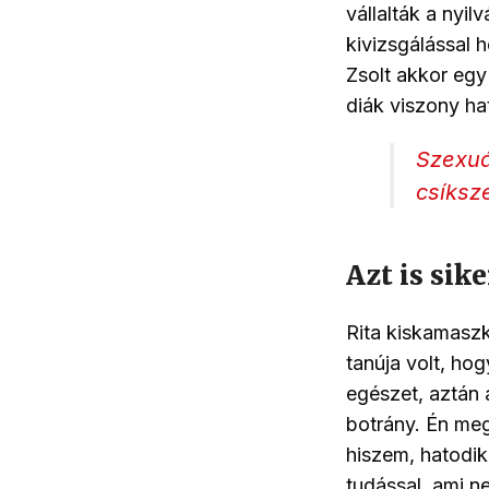
vállalták a nyil
kivizsgálással 
Zsolt akkor egy 
diák viszony hat
Szexuá
csíksz
Azt is sik
Rita kiskamaszk
tanúja volt, ho
egészet, aztán 
botrány. Én me
hiszem, hatodik
tudással, ami n