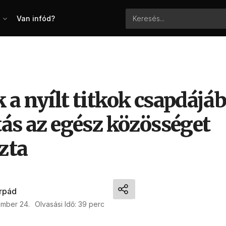
Van infód?
a nyílt titkok csapdájáb
tás az egész közösséget
zta
Árpád
ember 24.
Olvasási Idő: 39 perc