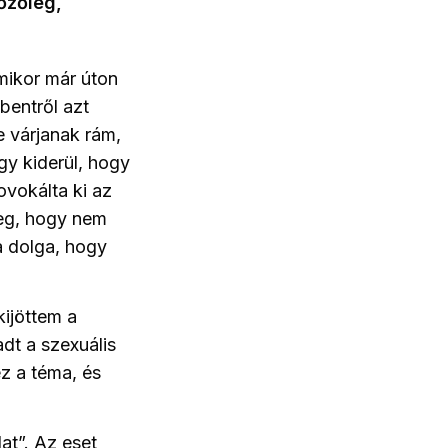
őzőleg,
mikor már úton
bentről azt
e várjanak rám,
gy kiderül, hogy
rovokálta ki az
meg, hogy nem
a dolga, hogy
kijöttem a
dt a szexuális
ez a téma, és
at”. Az eset