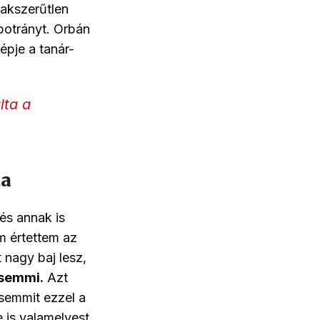
zakszerűtlen
 botrányt. Orbán
épje a tanár-
lta a
ta
 és annak is
m értettem az
 nagy baj lesz,
 semmi.
Azt
semmit ezzel a
e is valamelyest