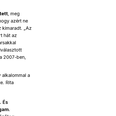
tett
, meg
 hogy azért ne
z kimaradt. „Az
t hát az
ársakkal
iválasztott
ára 2007-ben,
y alkalommal a
e. Rita
. És
agam
.