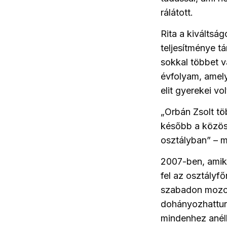
rálátott.
Rita a kiváltsá
teljesítménye t
sokkal többet v
évfolyam, amely
elit gyerekei vol
„Orbán Zsolt t
később a közöss
osztályban” – me
2007-ben, amiko
fel az osztályfő
szabadon mozogt
dohányozhattunk
mindenhez anélk