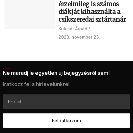
érzelmileg is számos
diákját kihasználta a
csíkszeredai sztártanár
Kulcsár Árpád
2023. november 23.
Ne maradj le egyetlen új bejegyzésről sem!
Iratkozz fel a hírlevelünkre!