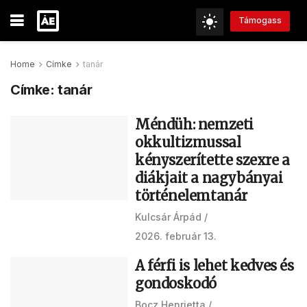
Támogass
Home
Címke
tanár
Címke:
tanár
Méndüh: nemzeti
okkultizmussal
kényszerítette szexre a
diákjait a nagybányai
történelemtanár
Kulcsár Árpád
2026. február 13.
A férfi is lehet kedves és
gondoskodó
Bocz Henrietta