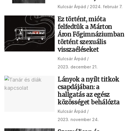
Kulcsár Árpád
2024. február 7.
Ez történt, mióta
felfedtük a Márton
Áron Főgimnáziumban
történt szexuális
visszaéléseket
Kulcsár Árpád
2023. december 21.
Lányok a nyílt titkok
csapdájában: a
hallgatás az egész
közösséget behálózta
Kulcsár Árpád
2023. november 24.