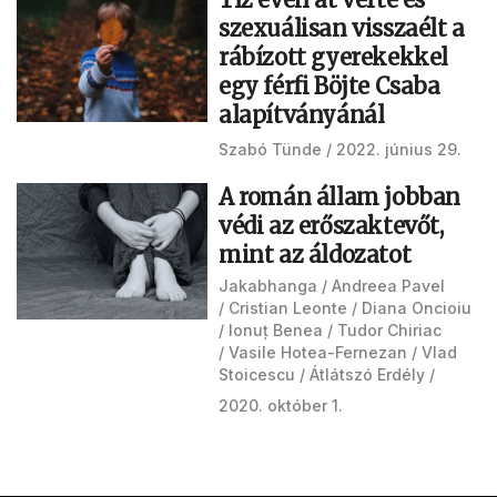
szexuálisan visszaélt a
rábízott gyerekekkel
egy férfi Böjte Csaba
alapítványánál
Szabó Tünde
2022. június 29.
A román állam jobban
védi az erőszaktevőt,
mint az áldozatot
Jakabhanga
Andreea Pavel
Cristian Leonte
Diana Oncioiu
Ionuț Benea
Tudor Chiriac
Vasile Hotea-Fernezan
Vlad
Stoicescu
Átlátszó Erdély
2020. október 1.