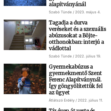
alapítványánál
Szabó Tünde
2023. május 4.
Tagadja a durva
veréseket és a szexuális
abúzusokat a Böjte-
otthonokban: interjú a
vádlottal
Szabó Tünde
2022. július 19.
Gyermekabúzus a
gyermekmentő Szent
Ferenc Alapítványnál.
Így göngyölítettük fel
az ügyet
Átlátszó Erdély
2022. július 11.
Tíz éven át verte és