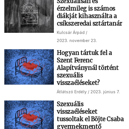
Szexuálisan és
érzelmileg is számos
diákját kihasználta a
csíkszeredai sztártanár
Kulcsár Árpád
2023. november 23.
Hogyan tártuk fel a
Szent Ferenc
Alapítványnál történt
szexuális
visszaéléseket?
Átlátszó Erdély
2023. június 7.
Szexuális
visszaéléseket
tussoltak el Böjte Csaba
gyermekmentő