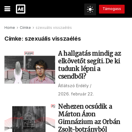
Támogass
Home
Címke
szexuális visszaélés
Címke:
szexuális visszaélés
A hallgatás mindig az
elkövetőt segíti. De ki
tudunk lépni a
csendből?
Átlátszó Erdély
2026. február 22.
Nehezen ocsúdik a
Márton Áron
Gimnázium az Orbán
Zsolt-botrányból