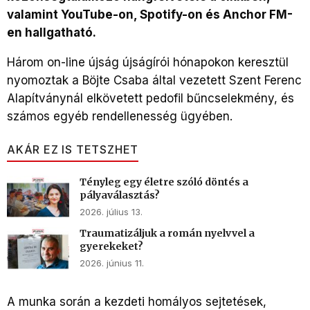
valamint YouTube-on, Spotify-on és Anchor FM-
en hallgatható.
Három on-line újság újságírói hónapokon keresztül
nyomoztak a Böjte Csaba által vezetett Szent Ferenc
Alapítványnál elkövetett pedofil bűncselekmény, és
számos egyéb rendellenesség ügyében.
AKÁR EZ IS TETSZHET
Tényleg egy életre szóló döntés a
pályaválasztás?
2026. július 13.
Traumatizáljuk a román nyelvvel a
gyerekeket?
2026. június 11.
A munka során a kezdeti homályos sejtetések,