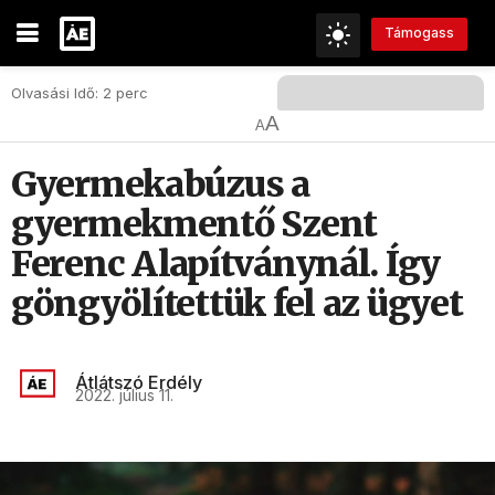
Támogass
Olvasási Idő: 2 perc
A
A
Gyermekabúzus a
gyermekmentő Szent
Ferenc Alapítványnál. Így
göngyölítettük fel az ügyet
Átlátszó Erdély
2022. július 11.