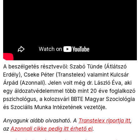
A beszélgetés résztvevői: Szabó Tünde (Átlátszó
Erdély), Cseke Péter (Transtelex) valamint Kulcsár
Árpád (Azonnali). Jelen volt még dr. László Éva, aki
egy áldozatvédelemmel több mint 20 éve foglalkozó
pszichológus, a kolozsvári BBTE Magyar Szociológia
és Szociális Munka Intézetének vezetője.
Anyagunk alább olvasható. A
Transtelex riportja itt
,
az
Azonnali cikke pedig itt érhető el
.