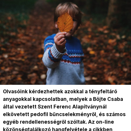
Olvasóink kérdezhettek azokkal a tényfeltáró
anyagokkal kapcsolatban, melyek a Böjte Csaba
által vezetett Szent Ferenc Alapítványnál
elkövetett pedofil bűncselekményről, és számos
egyéb rendellenességről szóltak. Az on-line
közönségtalálkozó hangfelvétele a cikkben,