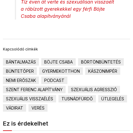
Tíz éven át verte és szexuálisan visszaélt
a rábízott gyerekekkel egy férfi Böjte
Csaba alapítványánál
Kapcsolódó címkék
BÁNTALMAZÁS
BÖJTE CSABA
BÖRTÖNBÜNTETÉS
BÜNTETŐPER
GYERMEKOTTHON
KÁSZONIMPÉR
NEMI ERŐSZAK
PODCAST
SZENT FERENC ALAPÍTVÁNY
SZEXUÁLIS AGRESSZIÓ
SZEXUÁLIS VISSZAÉLÉS
TUSNÁDFÜRDŐ
ÜTLEGELÉS
VÁDIRAT
VERÉS
Ez is érdekelhet