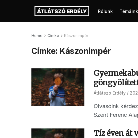
Rólunk
Témáink
Home
Címke
Kászonimpér
Címke:
Kászonimpér
Gyermekabúz
göngyölített
Átlátszó Erdély
2022
Olvasóink kérdez
Szent Ferenc Alap
Tíz éven át 