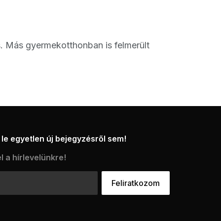
ős. Más gyermekotthonban is felmerült
le egyetlen új bejegyzésről sem!
l a hírlevelünkre!