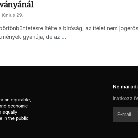
tványánál
 június 29.
börtönbüntetésre ítélte a bíróság, az ítélet nem joger
kmények gyanúja, de az ...
Ne maradj 
Iratkozz fe
or an equitable,
l and economic
e equally
 in the public