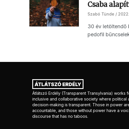
Csaba alapí
Szabó Tünde
2022.
30 év letöltendő 
pedofil bűncsele
Átlátszó Erdély (Transparent Transylvania) works f
inclusive and collaborative society where politica
decision-making is transparent. Those in power ar
accountable, and those without power have a voice
discourse that has no taboos.