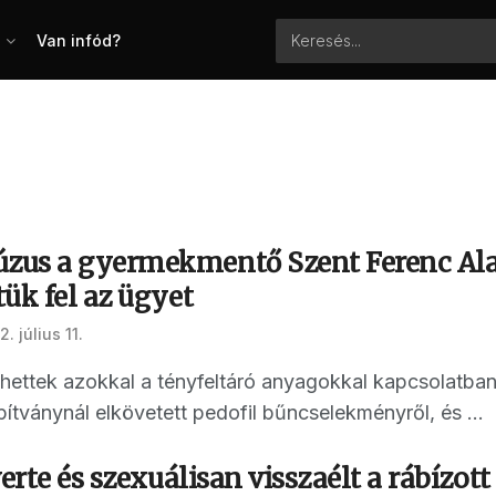
Van infód?
us a gyermekmentő Szent Ferenc Ala
ük fel az ügyet
. július 11.
hettek azokkal a tényfeltáró anyagokkal kapcsolatban,
ítványnál elkövetett pedofil bűncselekményről, és ...
verte és szexuálisan visszaélt a rábízott