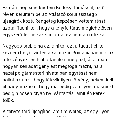
Ezután megismerkedtem Bodoky Tamással, az ő
révén kerültem be az Átlátszó körül zsizsegő
újságírók közé. Rengeteg képzésen vettem részt
azóta. Tudni kell, hogy a tényfeltárás meglehetősen
egyszerű technikák sorozata, ez nem atomfizika.
Nagyobb probléma az, amikor ezt a tudást el kell
kezdeni helyi szinten alkalmazni. Romániában másak
a törvények, én hiába tanulom meg azt, általában
hogyan kell adatigénylést megfogalmazni, ha a
hazai polgármesteri hivatalban egyrészt nem
hallottak arról, hogy létezik ilyen törvény, nekem kell
elmagyaráznom, hogy márpedig van ilyen, másrészt
pedig nincsen olyan nyilvántartás, amit én kérek
tőlük.
A tényfeltáró újságírás, amit művelek, az egy ilyen