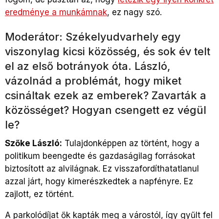
eredménye a munkámnak
, ez nagy szó.
Moderátor: Székelyudvarhely egy
viszonylag kicsi közösség, és sok év telt
el az első botrányok óta. László,
vázolnád a problémát, hogy miket
csináltak ezek az emberek? Zavarták a
közösséget? Hogyan csengett ez végül
le?
Szőke László:
Tulajdonképpen az történt, hogy a
politikum beengedte és gazdaságilag forrásokat
biztosított az alvilágnak. Ez visszafordíthatatlanul
azzal járt, hogy kimerészkedtek a napfényre. Ez
zajlott, ez történt.
A parkolódíjat ők kapták meg a várostól, így gyűlt fel