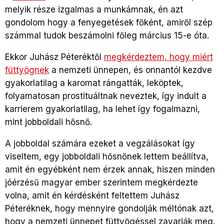
melyik része izgalmas a munkámnak, én azt
gondolom hogy a fenyegetések főként, amiről szép
számmal tudok beszámolni főleg március 15-e óta.
Ekkor Juhász Péteréktől
megkérdeztem, hogy miért
füttyögnek
a nemzeti ünnepen, és onnantól kezdve
gyakorlatilag a karomat rángatták, leköptek,
folyamatosan prostituáltnak neveztek, így indult a
karrierem gyakorlatilag, ha lehet így fogalmazni,
mint jobboldali hősnő.
A jobboldal számára ezeket a vegzálásokat így
viseltem, egy jobboldali hősnőnek lettem beállítva,
amit én egyébként nem érzek annak, hiszen minden
jóérzésű magyar ember szerintem megkérdezte
volna, amit én kérdésként feltettem Juhász
Péteréknek, hogy mennyire gondolják méltónak azt,
hogy a nemzeti ünnepet füttyögéssel zavarják meg.