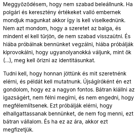
Meggyőződésem, hogy nem szabad beleállnunk. Ha
polgári és keresztény értékeket valló embernek
mondjuk magunkat akkor így is kell viselkednünk.
Nem azt mondom, hogy a szeretet az balga, és
mindent el kell tűrjön, de nem szabad visszaütni. És
hiába próbálnak bennünket vegzálni, hiába próbálják
kiprovokálni, hogy ugyanolyanokká váljunk, mint ők
(…), meg kell őrizni az identitásunkat.
Tudni kell, hogy honnan jöttünk és mit szeretnénk
elérni, és példát kell mutatnunk. Újságíróként én ezt
gondolom, hogy ez a nagyon fontos. Bátran kiállni az
igazságért, nem félni megírni, és nem engedni, hogy
megfélemlítsenek. Ezt próbálják elérni, hogy
elhallgattassanak bennünket, de nem fog menni, ezt
bátran vállalom. És ha ez az ára, akkor ezt
megfizetjük.