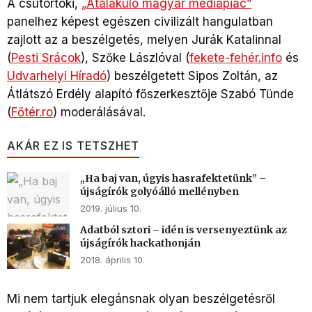
A csütörtöki,
„Átalakuló magyar médiapiac”
panelhez képest egészen civilizált hangulatban
zajlott az a beszélgetés, melyen Jurák Katalinnal
(
Pesti Srácok
), Szőke Lászlóval (
fekete-fehér.info
és
Udvarhelyi Híradó
) beszélgetett Sipos Zoltán, az
Átlátszó Erdély alapító főszerkesztője Szabó Tünde
(
Főtér.ro
) moderálásával.
AKÁR EZ IS TETSZHET
„Ha baj van, úgyis hasrafektetünk” –
újságírók golyóálló mellényben
2019. július 10.
Adatból sztori – idén is versenyeztünk az
újságírók hackathonján
2018. április 10.
Mi nem tartjuk elegánsnak olyan beszélgetésről