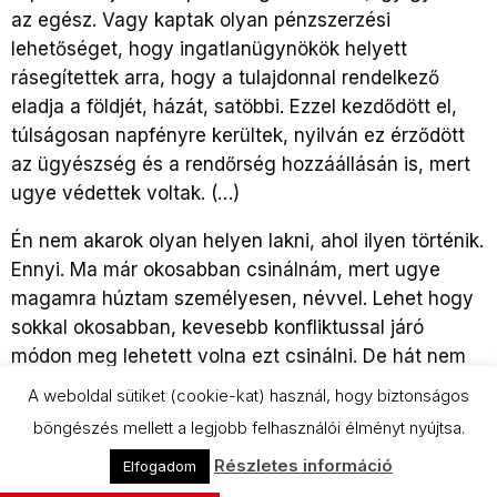
az egész. Vagy kaptak olyan pénzszerzési
lehetőséget, hogy ingatlanügynökök helyett
rásegítettek arra, hogy a tulajdonnal rendelkező
eladja a földjét, házát, satöbbi. Ezzel kezdődött el,
túlságosan napfényre kerültek, nyilván ez érződött
az ügyészség és a rendőrség hozzáállásán is, mert
ugye védettek voltak. (…)
Én nem akarok olyan helyen lakni, ahol ilyen történik.
Ennyi. Ma már okosabban csinálnám, mert ugye
magamra húztam személyesen, névvel. Lehet hogy
sokkal okosabban, kevesebb konfliktussal járó
módon meg lehetett volna ezt csinálni. De hát nem
tudtam, hogy ide fog fajulni.
A weboldal sütiket (cookie-kat) használ, hogy biztonságos
böngészés mellett a legjobb felhasználói élményt nyújtsa.
Ami változott, az az, hogy visszakerültek,
visszavonultak oda, ahová valók: a saját köreikbe.
Részletes információ
Elfogadom
Nincsenek elől, nem zavarnak. Van, aki börtönbe