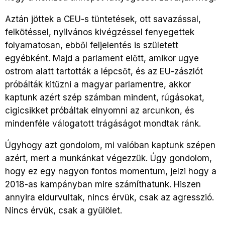
Aztán jöttek a CEU-s tüntetések, ott savazással,
felkötéssel, nyilvános kivégzéssel fenyegettek
folyamatosan, ebből feljelentés is született
egyébként. Majd a parlament előtt, amikor ugye
ostrom alatt tartották a lépcsőt, és az EU-zászlót
próbálták kitűzni a magyar parlamentre, akkor
kaptunk azért szép számban mindent, rúgásokat,
cigicsikket próbáltak elnyomni az arcunkon, és
mindenféle válogatott trágáságot mondtak ránk.
Úgyhogy azt gondolom, mi valóban kaptunk szépen
azért, mert a munkánkat végezzük. Úgy gondolom,
hogy ez egy nagyon fontos momentum, jelzi hogy a
2018-as kampányban mire számíthatunk. Hiszen
annyira eldurvultak, nincs érvük, csak az agresszió.
Nincs érvük, csak a gyűlölet.