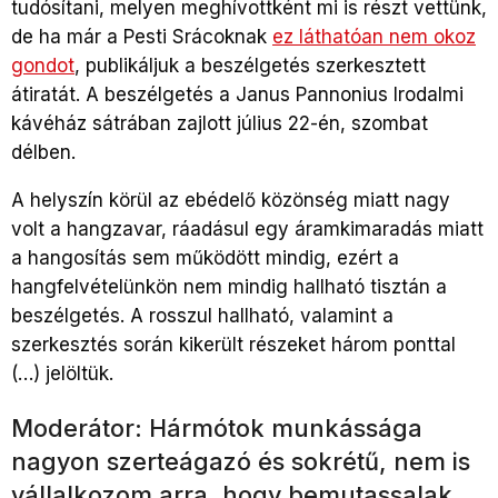
tudósítani, melyen meghívottként mi is részt vettünk,
de ha már a Pesti Srácoknak
ez láthatóan nem okoz
gondot
, publikáljuk a beszélgetés szerkesztett
átiratát. A beszélgetés a Janus Pannonius Irodalmi
kávéház sátrában zajlott július 22-én, szombat
délben.
A helyszín körül az ebédelő közönség miatt nagy
volt a hangzavar, ráadásul egy áramkimaradás miatt
a hangosítás sem működött mindig, ezért a
hangfelvételünkön nem mindig hallható tisztán a
beszélgetés. A rosszul hallható, valamint a
szerkesztés során kikerült részeket három ponttal
(…) jelöltük.
Moderátor: Hármótok munkássága
nagyon szerteágazó és sokrétű, nem is
vállalkozom arra, hogy bemutassalak