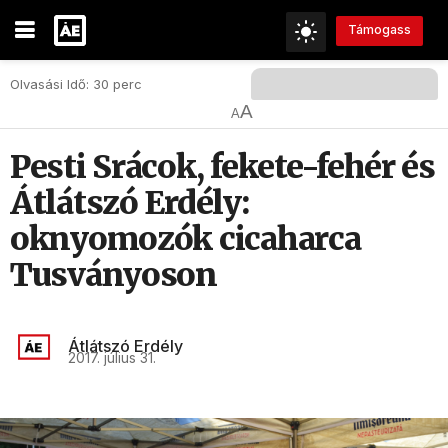
Támogass
Olvasási Idő: 30 perc
A
A
Pesti Srácok, fekete-fehér és
Átlátszó Erdély:
oknyomozók cicaharca
Tusványoson
Átlátszó Erdély
2017. július 31.