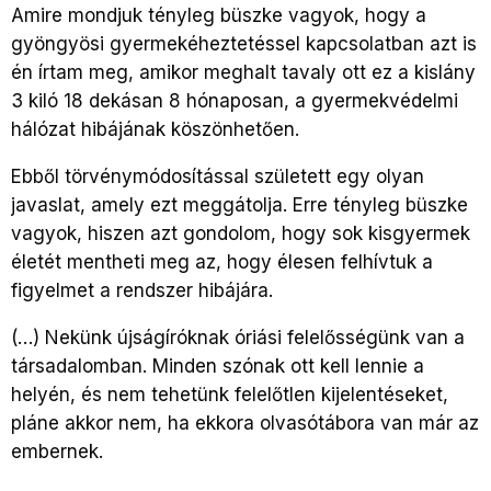
Amire mondjuk tényleg büszke vagyok, hogy a
gyöngyösi gyermekéheztetéssel kapcsolatban azt is
én írtam meg, amikor meghalt tavaly ott ez a kislány
3 kiló 18 dekásan 8 hónaposan, a gyermekvédelmi
hálózat hibájának köszönhetően.
Ebből törvénymódosítással született egy olyan
javaslat, amely ezt meggátolja. Erre tényleg büszke
vagyok, hiszen azt gondolom, hogy sok kisgyermek
életét mentheti meg az, hogy élesen felhívtuk a
figyelmet a rendszer hibájára.
(…) Nekünk újságíróknak óriási felelősségünk van a
társadalomban. Minden szónak ott kell lennie a
helyén, és nem tehetünk felelőtlen kijelentéseket,
pláne akkor nem, ha ekkora olvasótábora van már az
embernek.