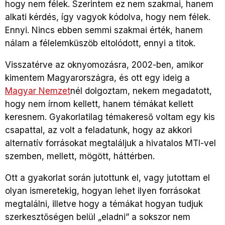
hogy nem félek. Szerintem ez nem szakmai, hanem
alkati kérdés, így vagyok kódolva, hogy nem félek.
Ennyi. Nincs ebben semmi szakmai érték, hanem
nálam a félelemküszöb eltolódott, ennyi a titok.
Visszatérve az oknyomozásra, 2002-ben, amikor
kimentem Magyarországra, és ott egy ideig a
Magyar Nemzet
nél dolgoztam, nekem megadatott,
hogy nem írnom kellett, hanem témákat kellett
keresnem. Gyakorlatilag témakereső voltam egy kis
csapattal, az volt a feladatunk, hogy az akkori
alternatív forrásokat megtaláljuk a hivatalos MTI-vel
szemben, mellett, mögött, háttérben.
Ott a gyakorlat során jutottunk el, vagy jutottam el
olyan ismeretekig, hogyan lehet ilyen forrásokat
megtalálni, illetve hogy a témákat hogyan tudjuk
szerkesztőségen belül „eladni” a sokszor nem