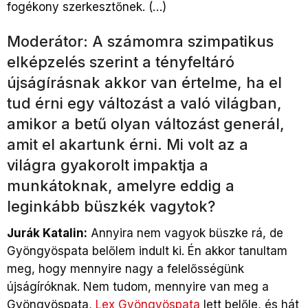
fogékony szerkesztőnek. (…)
Moderátor: A számomra szimpatikus
elképzelés szerint a tényfeltáró
újságírásnak akkor van értelme, ha el
tud érni egy változást a való világban,
amikor a betű olyan változást generál,
amit el akartunk érni. Mi volt az a
világra gyakorolt impaktja a
munkátoknak, amelyre eddig a
leginkább büszkék vagytok?
Jurák Katalin:
Annyira nem vagyok büszke rá, de
Gyöngyöspata belőlem indult ki. Én akkor tanultam
meg, hogy mennyire nagy a felelősségünk
újságíróknak. Nem tudom, mennyire van meg a
Gyöngyöspata,
Lex Gyöngyöspata
lett belőle, és hát