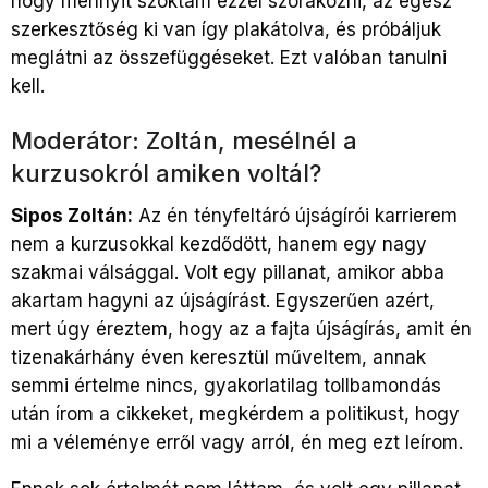
hogy mennyit szoktam ezzel szórakozni, az egész
szerkesztőség ki van így plakátolva, és próbáljuk
meglátni az összefüggéseket. Ezt valóban tanulni
kell.
Moderátor: Zoltán, mesélnél a
kurzusokról amiken voltál?
Sipos Zoltán:
Az én tényfeltáró újságírói karrierem
nem a kurzusokkal kezdődött, hanem egy nagy
szakmai válsággal. Volt egy pillanat, amikor abba
akartam hagyni az újságírást. Egyszerűen azért,
mert úgy éreztem, hogy az a fajta újságírás, amit én
tizenakárhány éven keresztül műveltem, annak
semmi értelme nincs, gyakorlatilag tollbamondás
után írom a cikkeket, megkérdem a politikust, hogy
mi a véleménye erről vagy arról, én meg ezt leírom.