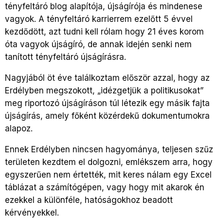
tényfeltáró blog alapítója, újságírója és mindenese
vagyok. A tényfeltáró karrierrem ezelőtt 5 évvel
kezdődött, azt tudni kell rólam hogy 21 éves korom
óta vagyok újságíró, de annak idején senki nem
tanított tényfeltáró újságírásra.
Nagyjából öt éve találkoztam először azzal, hogy az
Erdélyben megszokott, „idézgetjük a politikusokat”
meg riportozó újságíráson túl létezik egy másik fajta
újságírás, amely főként közérdekű dokumentumokra
alapoz.
Ennek Erdélyben nincsen hagyománya, teljesen szűz
területen kezdtem el dolgozni, emlékszem arra, hogy
egyszerűen nem értették, mit keres nálam egy Excel
táblázat a számítógépen, vagy hogy mit akarok én
ezekkel a különféle, hatóságokhoz beadott
kérvényekkel.