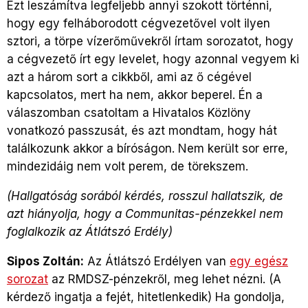
Ezt leszámítva legfeljebb annyi szokott történni,
hogy egy felháborodott cégvezetővel volt ilyen
sztori, a törpe vízerőművekről írtam sorozatot, hogy
a cégvezető írt egy levelet, hogy azonnal vegyem ki
azt a három sort a cikkből, ami az ő cégével
kapcsolatos, mert ha nem, akkor beperel. Én a
válaszomban csatoltam a Hivatalos Közlöny
vonatkozó passzusát, és azt mondtam, hogy hát
találkozunk akkor a bíróságon. Nem került sor erre,
mindezidáig nem volt perem, de törekszem.
(Hallgatóság sorából kérdés, rosszul hallatszik, de
azt hiányolja, hogy a Communitas-pénzekkel nem
foglalkozik az Átlátszó Erdély)
Sipos Zoltán:
Az Átlátszó Erdélyen van
egy egész
sorozat
az RMDSZ-pénzekről, meg lehet nézni. (A
kérdező ingatja a fejét, hitetlenkedik) Ha gondolja,