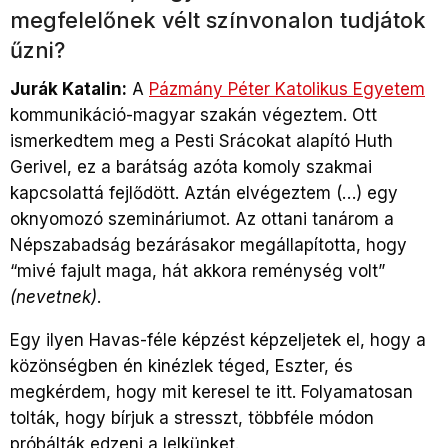
megfelelőnek vélt színvonalon tudjátok
űzni?
Jurák Katalin:
A
Pázmány Péter Katolikus Egyetem
kommunikáció-magyar szakán végeztem. Ott
ismerkedtem meg a Pesti Srácokat alapító Huth
Gerivel, ez a barátság azóta komoly szakmai
kapcsolattá fejlődött. Aztán elvégeztem (…) egy
oknyomozó szemináriumot. Az ottani tanárom a
Népszabadság bezárásakor megállapította, hogy
“mivé fajult maga, hát akkora reménység volt”
(nevetnek)
.
Egy ilyen Havas-féle képzést képzeljetek el, hogy a
közönségben én kinézlek téged, Eszter, és
megkérdem, hogy mit keresel te itt. Folyamatosan
tolták, hogy bírjuk a stresszt, többféle módon
próbálták edzeni a lelkünket.