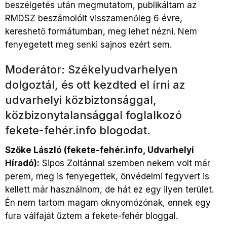
beszélgetés után megmutatom, publikáltam az
RMDSZ beszámolóit visszamenőleg 6 évre,
kereshető formátumban, meg lehet nézni. Nem
fenyegetett meg senki sajnos ezért sem.
Moderátor: Székelyudvarhelyen
dolgoztál, és ott kezdted el írni az
udvarhelyi közbiztonsággal,
közbizonytalansággal foglalkozó
fekete-fehér.info blogodat.
Szőke László (fekete-fehér.info, Udvarhelyi
Híradó):
Sipos Zoltánnal szemben nekem volt már
perem, meg is fenyegettek, önvédelmi fegyvert is
kellett már használnom, de hát ez egy ilyen terület.
Én nem tartom magam oknyomózónak, ennek egy
fura válfaját űztem a fekete-fehér bloggal.