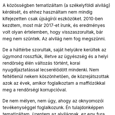
A közösségben tematizáltam (a székelyföldi alvilág)
kérdését, és ehhez használtam nem mindig
kifejezetten csak újságírói eszközöket. 2010-ben
kezdtem, most már 2017-et írunk, és eredményes
volt olyan értelemben, hogy visszaszorultak, bár
meg nem szűntek. Az alvilág nem fog megszűnni.
De a háttérbe szorultak, saját helyükre kerültek az
úgymond rosszfiúk, illetve az ügyészség és a helyi
rendőrség élén változás történt, korai
nyugdíjaztatással lecserélődött mindenki. Nem
feltétlenül nekem köszönhetően, de közrejátszottak
azok az évek, amikor foglalkoztam a maffiózókkal
meg a rendőrségi korrupcióval.
De nem mélyen, nem úgy, ahogy az oknyomozói
tevékenységgel foglalkozunk. Én tulajdonképpen
tematizáltam, üzentem az alvilágnak, ez egy fura