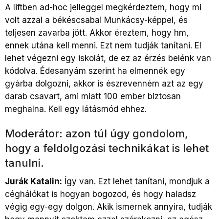
A liftben ad-hoc jelleggel megkérdeztem, hogy mi
volt azzal a békéscsabai Munkácsy-képpel, és
teljesen zavarba jött. Akkor éreztem, hogy hm,
ennek utána kell menni. Ezt nem tudják tanítani. El
lehet végezni egy iskolát, de ez az érzés belénk van
kódolva. Édesanyám szerint ha elmennék egy
gyárba dolgozni, akkor is észrevenném azt az egy
darab csavart, ami miatt 100 ember biztosan
meghalna. Kell egy látásmód ehhez.
Moderátor: azon túl úgy gondolom,
hogy a feldolgozási technikákat is lehet
tanulni.
Jurák Katalin:
Így van. Ezt lehet tanítani, mondjuk a
céghálókat is hogyan bogozod, és hogy haladsz
végig egy-egy dolgon. Akik ismernek annyira, tudják