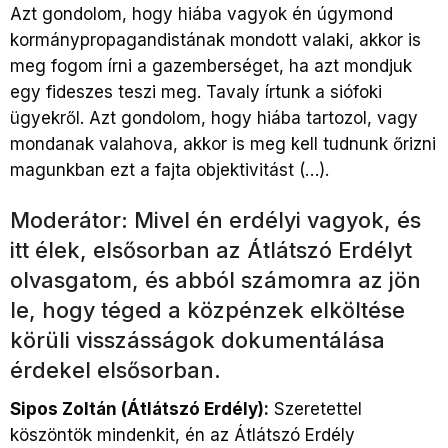
Azt gondolom, hogy hiába vagyok én úgymond
kormánypropagandistának mondott valaki, akkor is
meg fogom írni a gazemberséget, ha azt mondjuk
egy fideszes teszi meg. Tavaly írtunk a siófoki
ügyekről. Azt gondolom, hogy hiába tartozol, vagy
mondanak valahova, akkor is meg kell tudnunk őrizni
magunkban ezt a fajta objektivitást (…).
Moderátor: Mivel én erdélyi vagyok, és
itt élek, elsősorban az Átlátszó Erdélyt
olvasgatom, és abból számomra az jön
le, hogy téged a közpénzek elköltése
körüli visszásságok dokumentálása
érdekel elsősorban.
Sipos Zoltán (Átlátszó Erdély):
Szeretettel
köszöntök mindenkit, én az Átlátszó Erdély