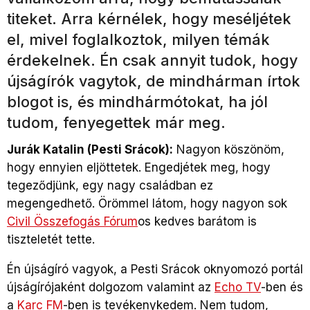
titeket. Arra kérnélek, hogy meséljétek
el, mivel foglalkoztok, milyen témák
érdekelnek. Én csak annyit tudok, hogy
újságírók vagytok, de mindhárman írtok
blogot is, és mindhármótokat, ha jól
tudom, fenyegettek már meg.
Jurák Katalin (Pesti Srácok):
Nagyon köszönöm,
hogy ennyien eljöttetek. Engedjétek meg, hogy
tegeződjünk, egy nagy családban ez
megengedhető. Örömmel látom, hogy nagyon sok
Civil Összefogás Fórum
os kedves barátom is
tiszteletét tette.
Én újságíró vagyok, a Pesti Srácok oknyomozó portál
újságírójaként dolgozom valamint az
Echo TV
-ben és
a
Karc FM
-ben is tevékenykedem. Nem tudom,