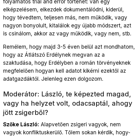
folyamatos trial and error történet: van egy
elképzelésem, elkezdek dokumentálódni, kiderül,
hogy tévedtem, teljesen más, nem működik, vagy
nagyon bonyolult, kitalálok egy újabb módszert, azt
is csinálom, akkor az vagy működik, vagy nem, stb.
Remélem, hogy majd 3-5 éven belül azt mondhatom,
hogy az Átlátszó Erdélynek megvan az a
szaktudása, hogy Erdélyben a román törvényeknek
megfelelően hogyan kell adatot kikérni ezektől az
adatgazdáktól. Jelenleg ezen dolgozom.
Moderátor: László, te képezted magad,
vagy ha helyzet volt, odacsaptál, ahogy
jött zsigerből?
Szőke László:
Alapvetően zsigeri vagyok, nem
vagyok konfliktuskerülő. Tőlem sokan kérdik, hogy-