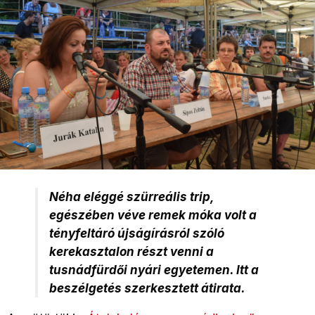
Néha eléggé szürreális trip,
egészében véve remek móka volt a
tényfeltáró újságírásról szóló
kerekasztalon részt venni a
tusnádfürdői nyári egyetemen. Itt a
beszélgetés szerkesztett átirata.