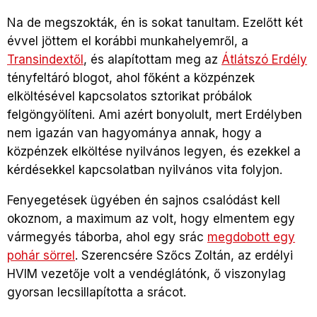
Na de megszokták, én is sokat tanultam. Ezelőtt két
évvel jöttem el korábbi munkahelyemről, a
Transindextől
, és alapítottam meg az
Átlátszó Erdély
tényfeltáró blogot, ahol főként a közpénzek
elköltésével kapcsolatos sztorikat próbálok
felgöngyölíteni. Ami azért bonyolult, mert Erdélyben
nem igazán van hagyománya annak, hogy a
közpénzek elköltése nyilvános legyen, és ezekkel a
kérdésekkel kapcsolatban nyilvános vita folyjon.
Fenyegetések ügyében én sajnos csalódást kell
okoznom, a maximum az volt, hogy elmentem egy
vármegyés táborba, ahol egy srác
megdobott egy
pohár sörrel
. Szerencsére Szőcs Zoltán, az erdélyi
HVIM vezetője volt a vendéglátónk, ő viszonylag
gyorsan lecsillapította a srácot.