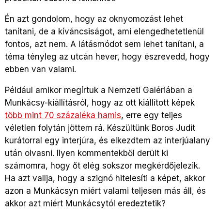
Én azt gondolom, hogy az oknyomozást lehet
tanítani, de a kíváncsiságot, ami elengedhetetlenül
fontos, azt nem. A látásmódot sem lehet tanítani, a
téma tényleg az utcán hever, hogy észrevedd, hogy
ebben van valami.
Például amikor megírtuk a Nemzeti Galériában a
Munkácsy-kiállításról, hogy az ott kiállított képek
több mint 70 százaléka hamis
, erre egy teljes
véletlen folytán jöttem rá. Készültünk Boros Judit
kurátorral egy interjúra, és elkezdtem az interjúalany
után olvasni. Ilyen kommentekből derült ki
számomra, hogy őt elég sokszor megkérdőjelezik.
Ha azt vallja, hogy a szignó hitelesíti a képet, akkor
azon a Munkácsyn miért valami teljesen más áll, és
akkor azt miért Munkácsytól eredeztetik?