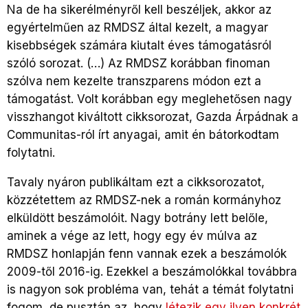
Na de ha sikerélményről kell beszéljek, akkor az
egyértelműen az RMDSZ által kezelt, a magyar
kisebbségek számára kiutalt éves támogatásról
szóló sorozat. (…) Az RMDSZ korábban finoman
szólva nem kezelte transzparens módon ezt a
támogatást. Volt korábban egy meglehetősen nagy
visszhangot kiváltott cikksorozat, Gazda Árpádnak a
Communitas-ról írt anyagai, amit én bátorkodtam
folytatni.
Tavaly nyáron publikáltam ezt a cikksorozatot,
közzétettem az RMDSZ-nek a román kormányhoz
elküldött beszámolóit. Nagy botrány lett belőle,
aminek a vége az lett, hogy egy év múlva az
RMDSZ honlapján fenn vannak ezek a beszámolók
2009-től 2016-ig. Ezekkel a beszámolókkal továbbra
is nagyon sok probléma van, tehát a témát folytatni
fogom, de pusztán az, hogy
létezik egy ilyen konkrét