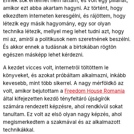
Ennek sok értelmét nem láttam, és volt egy pillanat,
amikor ezt abba akartam hagyni. Az történt, hogy
elkezdtem interneten keresgélni, és rájöttem, hogy
létezik egy másik hagyomány, egy sor olyan
technika létezik, mellyel meg lehet tudni azt, hogy
mi az, amiről a politikusok nem szeretnének beszélni.
És akkor ennek a tudásnak a birtokában rögtön
egészen másképp lehet kérdezni.
A kezdet vicces volt, internetről töltöttem le
könyveket, és azokat próbáltam alkalmazni, inkább
kevesebb, mint több sikerrel. A nagy mérföldkő az
volt, amikor bejutottam a
Freedom House Romania
által kifejezetten kezdő tényfeltáró újságírók
számára rendezett képzésre, ahol rendkívül sokat
tanultam. Ez volt az első olyan nagy képzés, ahol
megismerkedtem a szakmával és az alkalmazott
technikákkal.