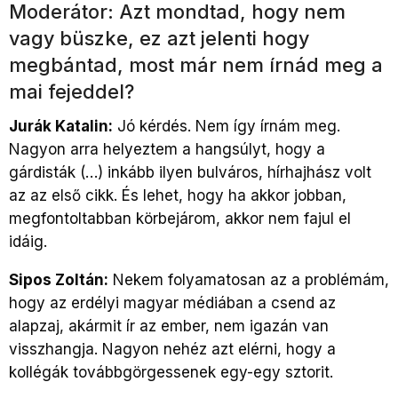
Moderátor: Azt mondtad, hogy nem
vagy büszke, ez azt jelenti hogy
megbántad, most már nem írnád meg a
mai fejeddel?
Jurák Katalin:
Jó kérdés. Nem így írnám meg.
Nagyon arra helyeztem a hangsúlyt, hogy a
gárdisták (…) inkább ilyen bulváros, hírhajhász volt
az az első cikk. És lehet, hogy ha akkor jobban,
megfontoltabban körbejárom, akkor nem fajul el
idáig.
Sipos Zoltán:
Nekem folyamatosan az a problémám,
hogy az erdélyi magyar médiában a csend az
alapzaj, akármit ír az ember, nem igazán van
visszhangja. Nagyon nehéz azt elérni, hogy a
kollégák továbbgörgessenek egy-egy sztorit.