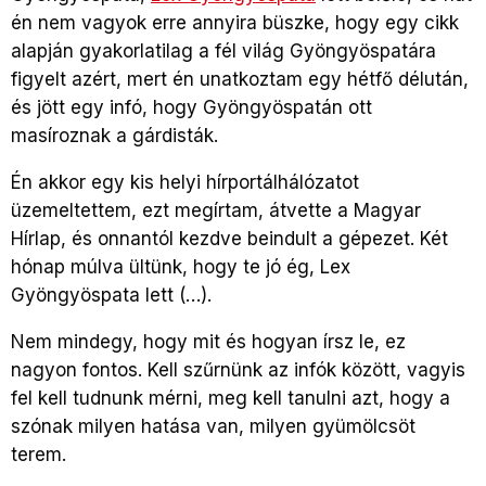
én nem vagyok erre annyira büszke, hogy egy cikk
alapján gyakorlatilag a fél világ Gyöngyöspatára
figyelt azért, mert én unatkoztam egy hétfő délután,
és jött egy infó, hogy Gyöngyöspatán ott
masíroznak a gárdisták.
Én akkor egy kis helyi hírportálhálózatot
üzemeltettem, ezt megírtam, átvette a Magyar
Hírlap, és onnantól kezdve beindult a gépezet. Két
hónap múlva ültünk, hogy te jó ég, Lex
Gyöngyöspata lett (…).
Nem mindegy, hogy mit és hogyan írsz le, ez
nagyon fontos. Kell szűrnünk az infók között, vagyis
fel kell tudnunk mérni, meg kell tanulni azt, hogy a
szónak milyen hatása van, milyen gyümölcsöt
terem.