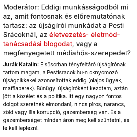
Moderátor: Eddigi munkásságodból mi
az, amit fontosnak és előremutatónak
tartasz: az újságírói munkádat a Pesti
Srácoknál, az
életvezetés- életmód-
tanácsadási blogodat
, vagy a
megfenyegetett médiahős-szerepedet?
Jurák Katalin:
Elsősorban tényfeltáró újságírónak
tartom magam, a Pestisracok.hu-n oknyomozó
újságcikkekel azonosítottak eddig (olajos ügyek,
maffiaperek). Bűnügyi újságíróként kezdtem, aztán
jött a közélet és a politika. Itt egy nagyon fontos
dolgot szeretnék elmondani, nincs piros, narancs,
zöld vagy lila korrupció, gazemberség van. És a
gazemberséget minden áron meg kell szüntetni, és
le kell leplezni.