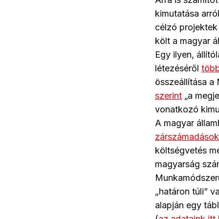
kimutatása arról
célzó projektek
költ a magyar á
Egy ilyen, állít
létezéséről
több
összeállítása a
szerint
„a megje
vonatkozó kimut
A magyar államh
zárszámadások
költségvetés me
magyarság szá
Munkamódszerün
„határon túli” v
alapján egy táb
(
az adataink itt