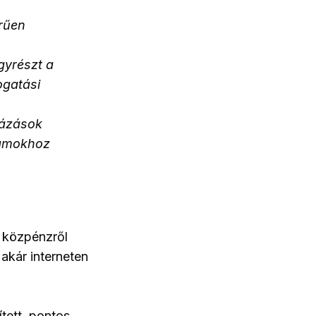
rűen
gyrészt a
ogatási
házások
ramokhoz
 közpénzről
akár interneten
tett, pontos