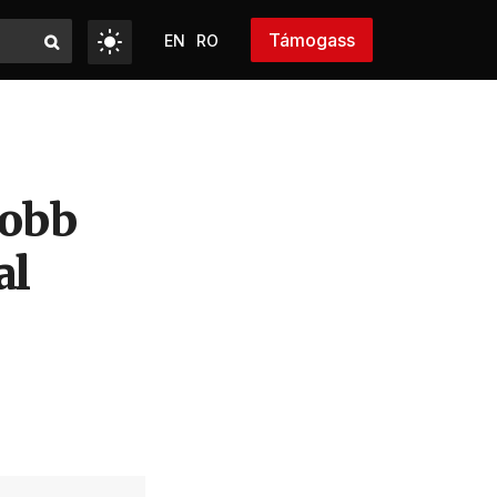
Támogass
EN
RO
jobb
al