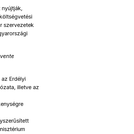
 nyújtják,
költségvetési
ar szervezetek
gyarországi
évente
az Erdélyi
ata, illetve az
kenységre
yszerűsített
nisztérium