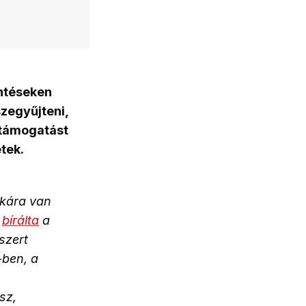
öntéseken
zegyűjteni,
 támogatást
tek.
ikára van
–
bírálta
a
szert
-ben, a
sz,