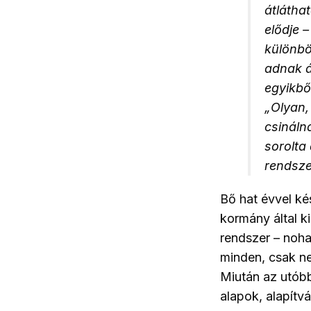
átlátha
elődje 
különbö
adnak á
egyikbő
„Olyan,
csináln
sorolta
rendsze
Bő hat évvel ké
kormány által k
rendszer – noh
minden, csak ne
Miután az utóbb
alapok, alapítvá