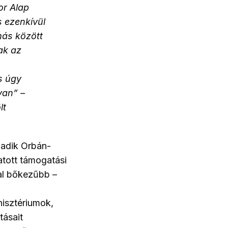
or Alap
s ezenkívül
más között
ak az
s úgy
van” –
lt
madik Orbán-
atott támogatási
al bőkezűbb –
nisztériumok,
tásait