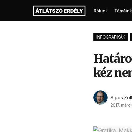
Rólunk
Témáink
INFOGRAFIKÁK
Határon
kéz ne
Sipos Zol
2017. márci