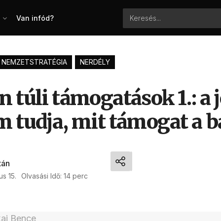
Van infód?
NEMZETSTRATÉGIA
NERDÉLY
 túli támogatások 1.: a 
m tudja, mit támogat a b
tán
us 15.
Olvasási Idő: 14 perc