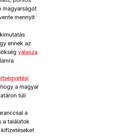
élő magyarságot
évente mennyit
 kimutatás
ogy ennek az
lnökség
válasza
llamra
ltségvetési
, hogy a magyar
táron túli
ranccsal a
 a találatok
 kifizetéseket