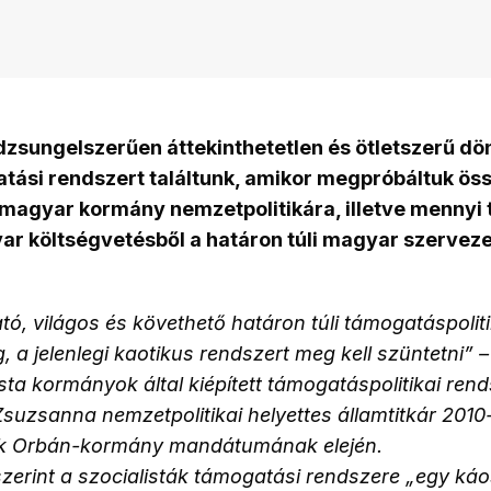
dzsungelszerűen áttekinthetetlen és ötletszerű d
tási rendszert találtunk, amikor megpróbáltuk öss
 magyar kormány nemzetpolitikára, illetve mennyi
r költségvetésből a határon túli magyar szerveze
ató, világos és követhető határon túli támogatáspolit
, a jelenlegi kaotikus rendszert meg kell szüntetni” 
ista kormányok által kiépített támogatáspolitikai rend
suzsanna nemzetpolitikai helyettes államtitkár 2010
k Orbán-kormány mandátumának elején.
zerint a szocialisták támogatási rendszere „egy káo