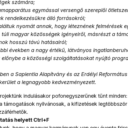
égek számára;
lamapparátus egymással versengő szereplői ötletsze
k rendelkezésükre álló forrásokról;
aláltuk nyomát annak, hogy léteznének felmérések e
 túli magyar közösségek igényeiről, másrészt a tám
ok hosszú távú hatásairól;
óbbi években a nagy értékű, látványos ingatlanberu
k előnybe a közösségi szolgáltatásokat nyújtó prog
yben a Sapientia Alapítvány és az Erdélyi Református
erület a legnagyobb kedvezményezett.
projektünk indulásakor pofonegyszerűnek tűnt minden:
a támogatások nyilvánosak, a kifizetések legtöbbször 
zzáférhetők.
tatás helyett Ctrl+F
ttunk, hogy a magyar kormánynak van egy évente frissí