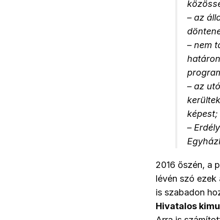
közöss
– az ál
döntene
– nem t
határon
program
– az ut
kerülte
képest;
– Erdél
Egyházk
2016 őszén, a 
lévén szó ezek 
is szabadon ho
Hivatalos kimu
Arra is számíto