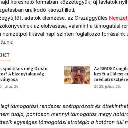
ajd kereshető formában közzétegyük, új távlatok nyílt
zgatásban uralkodó káoszt illeti.
szegyűjtött adatok elemzése, az Országgyűlés
Nemzeti
zőkönyveinek az elolvasása, valamint a támogatási re
 a nemzetpolitikával napi szinten foglalkozó forrásaink
ottunk:
ZHET
cspolitikus még Orbán
Az RMDSZ dugib
tor? A bizonytalanság
kezét a Fidesz e
sványosa
médiatrösztjére
. július 26.
2026. július 25.
enlegi támogatási rendszer szétaprózott és áttekinthet
 nem tudja, pontosan mennyi támogatás megy határo
étezik egységes támogatási stratégia a határon túli