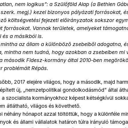
tatlan, nem logikus”: a Szülőföld Alap (a Bethlen Gáb
– szerk. megj.) kezel bizonyos pályázati forrásokat, é
ző költségvetési fejezeti előirányzatok sokszor egy
t forrásokat. Vannak területek, amelyeket támogatn
l és a másikból is.
 mintha az állam a különböző zsebeiből adogatna, é
a, mintha nem tudná, hogy azokban a zsebeiben mi 
 a második Fidesz-kormány által 2010-ben megörökö
r problémáit Répás.
sőbb, 2017 elejére világos, hogy a második, majd har
iépített új, „nemzetpolitikai gondolkodásmód” által áth
a a szocialista kormányokhoz képest kétségkívül sokk
m átlátható, világos és követhető.
i néhány hónapot azzal töltöttük, hogy a különféle mi
nyok és állami vállalatok határon túlra irányuló támoga