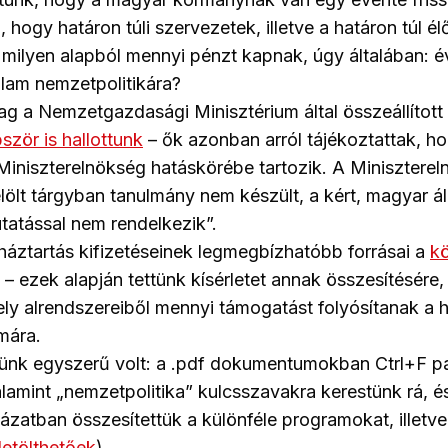
, hogy határon túli szervezetek, illetve a határon túl 
 milyen alapból mennyi pénzt kapnak, úgy általában: 
llam nemzetpolitikára?
ólag a Nemzetgazdasági Minisztérium által összeállított
ször is hallottunk
– ők azonban arról tájékoztattak, h
 Miniszterelnökség hatáskörébe tartozik. A Minisztere
lölt tárgyban tanulmány nem készült, a kért, magyar á
atással nem rendelkezik”.
áztartás kifizetéseinek legmegbízhatóbb forrásai a
kö
– ezek alapján tettünk kísérletet annak összesítésére
ly alrendszereiből mennyi támogatást folyósítanak a ha
mára.
k egyszerű volt: a .pdf dokumentumokban Ctrl+F pa
alamint „nemzetpolitika” kulcsszavakra kerestünk rá, és
lázatban összesítettük a különféle programokat, illetve
 letölthetőek
).