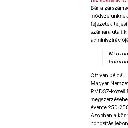
Bár a zárszámadá
módszerünknek a
fejezetek telje
számára utalt k
adminisztrációjá
Mi azon
határon
Ott van például
Magyar Nemzeti
RMDSZ-közeli E
megszerzéséhez
évente 250-250 
Azonban a könny
honosítás lebon