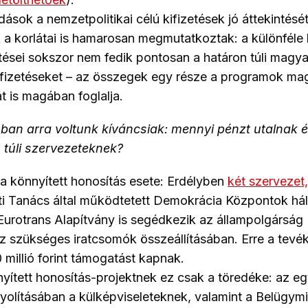
sok a nemzetpolitikai célú kifizetések jó áttekintését
 korlátai is hamarosan megmutatkoztak: a különféle 
sítései sokszor nem fedik pontosan a határon túli magy
ifizetéseket – az összegek egy része a programok ma
t is magában foglalja.
ban arra voltunk kíváncsiak: mennyi pénzt utalnak 
 túli szervezeteknek?
 a könnyített honosítás esete: Erdélyben
két szervezet,
 Tanács által működtetett Demokrácia Központok hálóz
urotrans Alapítvány is segédkezik az állampolgárság
 szükséges iratcsomók összeállításában. Erre a tevé
millió forint támogatást kapnak.
ített honosítás-projektnek ez csak a töredéke: az eg
yolításában a külképviseleteknek, valamint a Belügymi