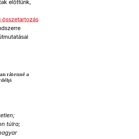
ak előttünk,
 összetartozás
ndszerre
 útmutatásai
an rátenné a
rdélyi
etlen;
n túlra;
 magyar