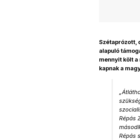
Szétaprózott, 
alapuló támoga
mennyit költ a
kapnak a magya
„Átláth
szükség
szocial
Répás Z
másodi
Répás s