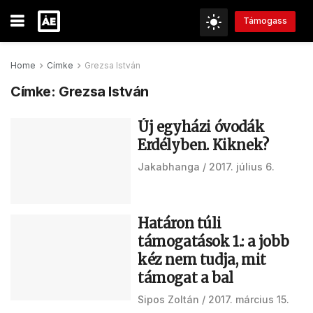
Támogass
Home
Címke
Grezsa István
Címke:
Grezsa István
Új egyházi óvodák
Erdélyben. Kiknek?
Jakabhanga
2017. július 6.
Határon túli
támogatások 1.: a jobb
kéz nem tudja, mit
támogat a bal
Sipos Zoltán
2017. március 15.